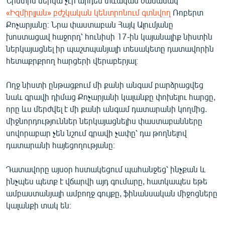
Նիստին ներկա չէր արդեն տևական ժամանակ
«Իզմիրլյան» բժշկական կենտրոնում գտնվող
Ռոբերտ
Քոչարյանը։ Նրա փաստաբան Հայկ Ալումյանը
խոստացավ հաջորդ՝ հունիսի 17-ին կայանալիք նիստին
ներկայացնել իր պաշտպանյալի տեսակետը դատավորին
հետաքրքրող հարցերի վերաբերյալ։
Ողջ նիստի ընթացքում մի քանի անգամ բարձրացվեց
նաև գրավի դիմաց Քոչարյանի կալանքը փոխելու հարցը,
որը ևս մերժվել է մի քանի անգամ դատարանի կողմից.
միջնորդություններ ներկայացնելիս փաստաբանները
սովորաբար չեն նշում գրավի չափը՝ դա թողնելով
դատարանի հայեցողությանը։
Դատավորը այսօր հստակեցում պահանջեց՝ ինչքան և
ինչպես պետք է վճարվի այդ գումարը, հատկապես եթե
ամբաստանյալի ամբողջ գույքը, ֆինանսական միջոցները
կալանքի տակ են։