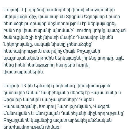
English
Մարտի 1-ի գործով տուժողների իրավահաջորդների
Русский
ներկայացուցիչ, փաստաբան Տիգրան Եգորյանը նիստը
հետաձգելու գրավոր միջնորդություն էր ներկայացրել,
քանի որ փաստաբանի պնդմամբ՝ տուժող կողմը պատշաճ
ՀԵՏԵՎԵՔ ՄԵԶ
ծանուցված չի եղել նիստի մասին։ Դատավոր Արսեն
Նիկողոսյանը, սակայն նիստը չհետաձգեց՝
հնարավորություն տալով ոչ միայն Քոչարյանի
պաշտպանական թիմին ներկայացնել իրենց բողոքը, այլև
հենց իրեն հետաքրքրող հարցերն ուղղել
«Ազատության» բոլոր կայքերը
փաստաբաններին։
Մայիսի 13-ին Երևանի ընդհանուր իրավասության
դատավոր Աննա Դանիբեկյանը մերժել էր Հայաստանի և
Արցախի նախկին վարչապետների՝ Կարեն
Կարապետյանի, Խոսրով Հարությունյանի, Վազգեն
Մանուկյանի և Անուշավան Դանիելյանի միջնորդությունը՝
Քոչարյանին կալանքից ազատ արձակել անձնական
երաշխավորության դիմաց։