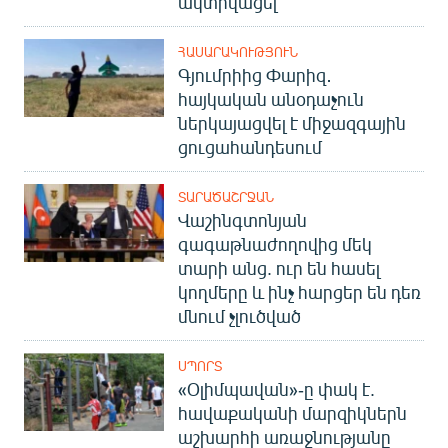
ակտիվացել
ՀԱՍԱՐԱԿՈՒԹՅՈՒՆ
Գյումրիից Փարիզ․
հայկական անօդաչուն
ներկայացվել է միջազգային
ցուցահանդեսում
ՏԱՐԱԾԱՇՐՋԱՆ
Վաշինգտոնյան
գագաթնաժողովից մեկ
տարի անց. ուր են հասել
կողմերը և ինչ հարցեր են դեռ
մնում չլուծված
ՍՊՈՐՏ
«Օլիմպավան»-ը փակ է.
հավաքականի մարզիկներն
աշխարհի առաջնությանը