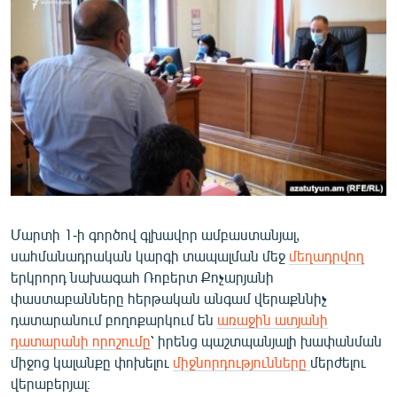
ՄԻՋԱԶԳԱՅԻՆ
ՄՇԱԿՈՒՅԹ
ՍՊՈՐՏ
ՄԵԿՆԱԲԱՆՈՒԹՅՈՒՆ
ՏՏ ԵՒ ԻՆՏԵՐՆԵՏ
ԿՈՐՈՆԱՎԻՐՈՒՍ
ԱՐԽԻՎ
Մարտի 1-ի գործով գլխավոր ամբաստանյալ,
ՏԵՍԱՆՅՈՒԹԵՐ
սահմանադրական կարգի տապալման մեջ
մեղադրվող
ԲԱՆԱՎԵՃ
երկրորդ նախագահ Ռոբերտ Քոչարյանի
փաստաբանները հերթական անգամ վերաքննիչ
ՁԳՏԵԼՈՎ ԼԱՎԱԳՈՒՅՆԻՆ
դատարանում բողոքարկում են
առաջին ատյանի
ՓՈԴՔԱՍԹ
դատարանի որոշումը
՝ իրենց պաշտպանյալի խափանման
միջոց կալանքը փոխելու
միջնորդությունները
մերժելու
Հայերեն
վերաբերյալ։