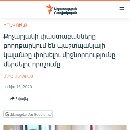
Մատչելիության
հղումներ
Անցնել
ԻՐԱՎՈՒՆՔ
հիմնական
ԱԶԱՏՈՒԹՅՈՒՆ TV
Քոչարյանի փաստաբանները
բովանդակությանը
ՀԱՅԱՍՏԱՆ
Անցնել
բողոքարկում են պաշտպանյալի
հիմնական
ՔԱՂԱՔԱԿԱՆ
կալանքը փոխելու միջնորդությունը
մենյուին
ԸՆՏՐՈՒԹՅՈՒՆՆԵՐ 2026
մերժելու որոշումը
Որոնում
ԻՐԱՎՈՒՆՔ
Անուշ Մկրտչյան
ՀԱՍԱՐԱԿՈՒԹՅՈՒՆ
հունիս 15, 2020
ՏՆՏԵՍՈՒԹՅՈՒՆ
Կիսվել
ՂԱՐԱԲԱՂ
ՊԱՏԵՐԱԶՄԻ 6 ՇԱԲԱԹՆԵՐԸ
Ավելացրեք մեզ Google-ում
ՏԱՐԱԾԱՇՐՋԱՆ