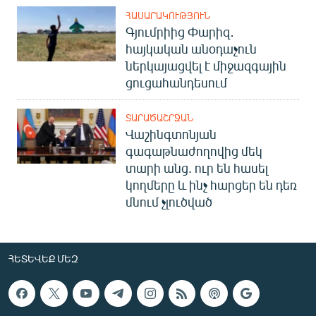
ՀԱՍԱՐԱԿՈՒԹՅՈՒՆ
Գյումրիից Փարիզ․
հայկական անօդաչուն
ներկայացվել է միջազգային
ցուցահանդեսում
ՏԱՐԱԾԱՇՐՋԱՆ
Վաշինգտոնյան
գագաթնաժողովից մեկ
տարի անց. ուր են հասել
կողմերը և ինչ հարցեր են դեռ
մնում չլուծված
ՀԵՏԵՎԵՔ ՄԵԶ