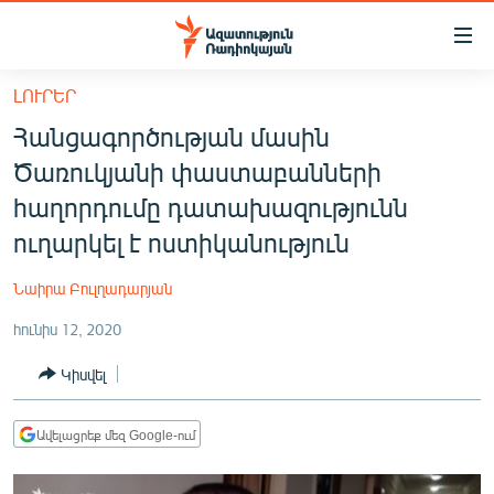
Մատչելիության
հղումներ
Անցնել
ԼՈՒՐԵՐ
հիմնական
ԱԶԱՏՈՒԹՅՈՒՆ TV
Հանցագործության մասին
բովանդակությանը
ՀԱՅԱՍՏԱՆ
Անցնել
Ծառուկյանի փաստաբանների
հիմնական
ՔԱՂԱՔԱԿԱՆ
հաղորդումը դատախազությունն
մենյուին
ԸՆՏՐՈՒԹՅՈՒՆՆԵՐ 2026
ուղարկել է ոստիկանություն
Որոնում
ԻՐԱՎՈՒՆՔ
Նաիրա Բուլղադարյան
ՀԱՍԱՐԱԿՈՒԹՅՈՒՆ
հունիս 12, 2020
ՏՆՏԵՍՈՒԹՅՈՒՆ
Կիսվել
ՂԱՐԱԲԱՂ
ՊԱՏԵՐԱԶՄԻ 6 ՇԱԲԱԹՆԵՐԸ
Ավելացրեք մեզ Google-ում
ՏԱՐԱԾԱՇՐՋԱՆ