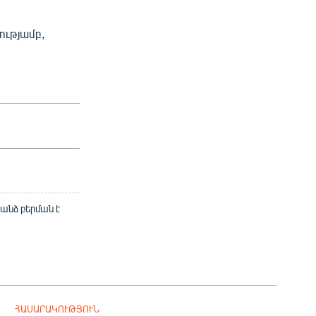
ությամբ,
 անձ բերման է
ՀԱՍԱՐԱԿՈՒԹՅՈՒՆ