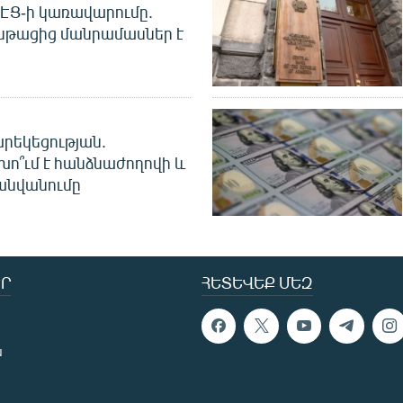
 ՀԷՑ-ի կառավարումը.
նթացից մանրամասներ է
րեկեցության.
խո՞ւմ է հանձնաժողովի և
անվանումը
Ր
ՀԵՏԵՎԵՔ ՄԵԶ
ն