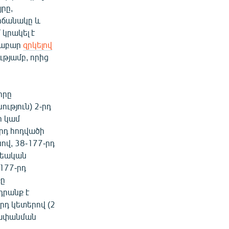
րը,
րճանակը և
կրակել է
ինաբար
զրկելով
ւթյամբ, որից
որը
ւթյուն) 2-րդ
ր կամ
-րդ հոդվածի
ով, 38-177-րդ
քրեական
 177-րդ
քը
դրանք է
րդ կետերով (2
խափանման