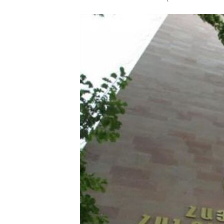
ՄԻՋԱԶԳԱՅԻՆ
ՄՇԱԿՈՒՅԹ
ՍՊՈՐՏ
ՄԵԿՆԱԲԱՆՈՒԹՅՈՒՆ
ՏՏ ԵՒ ԻՆՏԵՐՆԵՏ
ԿՈՐՈՆԱՎԻՐՈՒՍ
ԱՐԽԻՎ
ՏԵՍԱՆՅՈՒԹԵՐ
ԲԱՆԱՎԵՃ
ՁԳՏԵԼՈՎ ԼԱՎԱԳՈՒՅՆԻՆ
ՓՈԴՔԱՍԹ