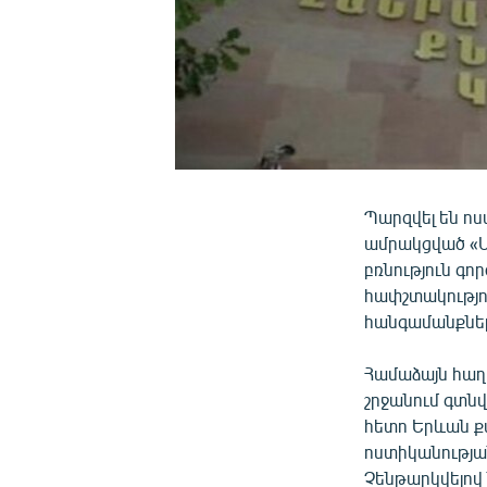
Պարզվել են ոս
ամրակցված «Մ
բռնություն գո
հափշտակությու
հանգամանքները
Համաձայն հաղ
շրջանում գտնվ
հետո Երևան ք
ոստիկանության
Չենթարկվելով 