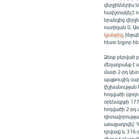
վերջիններիս 
հափշտակել է 
նրանցից վերջ
ոստիկան Տ. Ա
կյանքից
, ինչպ
հետո եղբոր հե
Ձեռք բերված 
մեղադրանք է ա
մասի 2-րդ կետ
պայթուցիկ սար
(իշխանության 
հոդվածի (գողո
օրենսգրքի 177-
հոդվածի 2-րդ մ
դիտավորությամ
առաջադրվել՝ Հ
դրվագ) և 316
միջոց է ընտրվ