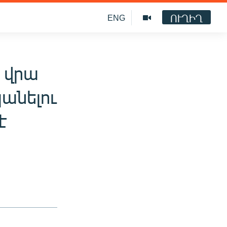
ՈՒՂԻՂ
ENG
 վրա
անելու
է