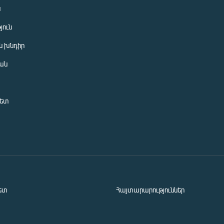
ն
յուն
 խնդիր
ան
նետ
ետ
Հայտարարություններ