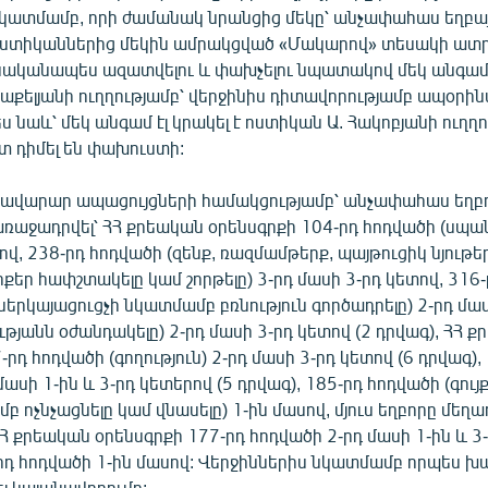
նկատմամբ, որի ժամանակ նրանցից մեկը՝ անչափահաս եղբայ
ոստիկաններից մեկին ամրակցված «Մակարով» տեսակի ատ
նականապես ազատվելու և փախչելու նպատակով մեկ անգամ 
ռաքելյանի ուղղությամբ՝ վերջինիս դիտավորությամբ ապօր
ես նաև՝ մեկ անգամ էլ կրակել է ոստիկան Ա. Հակոբյանի ուղղո
տ դիմել են փախուստի:
բավարար ապացույցների համակցությամբ՝ անչափահաս եղբ
ռաջադրվել՝ ՀՀ քրեական օրենսգրքի 104-րդ հոդվածի (սպանո
ով, 238-րդ հոդվածի (զենք, ռազմամթերք, պայթուցիկ նյութե
քեր հափշտակելը կամ շորթելը) 3-րդ մասի 3-րդ կետով, 316
ներկայացուցչի նկատմամբ բռնություն գործադրելը) 2-րդ մաս
ւթյանն օժանդակելը) 2-րդ մասի 3-րդ կետով (2 դրվագ), ՀՀ 
րդ հոդվածի (գողություն) 2-րդ մասի 3-րդ կետով (6 դրվագ),
ասի 1-ին և 3-րդ կետերով (5 դրվագ), 185-րդ հոդվածի (գույ
բ ոչնչացնելը կամ վնասելը) 1-ին մասով, մյուս եղբորը մեղա
Հ քրեական օրենսգրքի 177-րդ հոդվածի 2-րդ մասի 1-ին և 3-
-րդ հոդվածի 1-ին մասով: Վերջիններիս նկատմամբ որպես 
ել կալանավորումը: