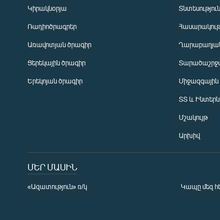
Կիրակնօրյա
Տնտեսությու
Ռադիոծրագրեր
Հասարակութ
Առավոտյան ծրագիր
Ղարաբաղյան
Ցերեկային ծրագիր
Տարածաշրջ
Հայերեն
Երեկոյան ծրագիր
Միջազգային
English
ՏՏ և Ինտեր
Русский
Մշակույթ
ՀԵՏԵՎԵՔ ՄԵԶ
Արխիվ
ՄԵՐ ՄԱՍԻՆ
«Ազատություն» ռ/կ
Կապը մեզ հ
«Ազատության» բոլոր կայքերը