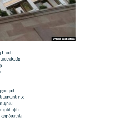
ց նրան
 նկատմամբ
ի
ի
արչական
 կատարելուց
ուկում
այրներին:
 գործադրել