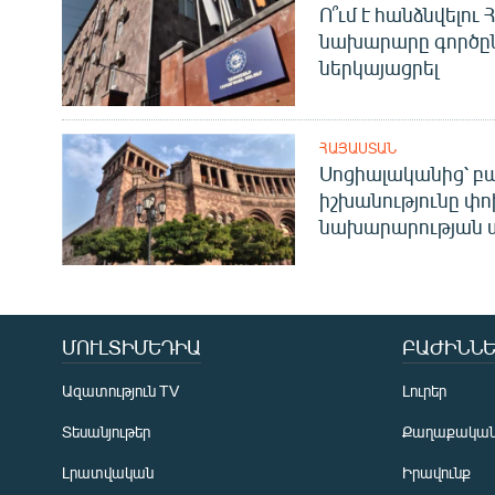
Ո՞ւմ է հանձնվելու
նախարարը գործը
ներկայացրել
ՀԱՅԱՍՏԱՆ
Սոցիալականից՝ բա
իշխանությունը փո
նախարարության 
ՄՈՒԼՏԻՄԵԴԻԱ
ԲԱԺԻՆՆԵ
Ազատություն TV
Լուրեր
Տեսանյութեր
Քաղաքակա
Լրատվական
Իրավունք