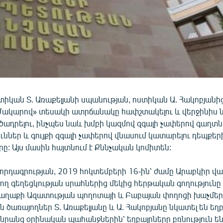
տիկան Տ. Առաքելյանի սպանության, ոստիկան Ա. Հակոբյանի
ակարով» տեսակի ատրճանակը հափշտակելու և վերջինիս
րծադրելու, ինչպես նաև խմբի կազմով զգալի չափերով գաղտն
ններ և գույքի զգալի չափերով վնասում կատարելու դեպքեր
: Այս մասին հայտնում է Քննչական կոմիտեն:
որդագրության, 2019 հոկտեմբերի 16-ին՝ ժամը Արաբկիր վ
ող գեղեցկության սրահներից մեկից հերթական գողությունը
աղաքի Ազատության պողոտայի և Բաբայան փողոցի խաչմեր
 ծառայողներ Տ. Առաքելյանը և Ա. Հակոբյանը նկատել են եղբ
նրանց օրինական պահանջներին՝ եղբայրները բռնություն են