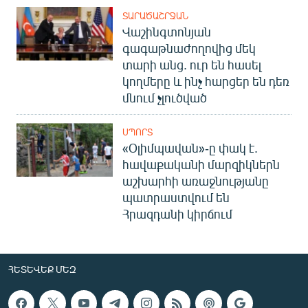
ՏԱՐԱԾԱՇՐՋԱՆ
Վաշինգտոնյան
գագաթնաժողովից մեկ
տարի անց. ուր են հասել
կողմերը և ինչ հարցեր են դեռ
մնում չլուծված
ՍՊՈՐՏ
«Օլիմպավան»-ը փակ է.
հավաքականի մարզիկներն
աշխարհի առաջնությանը
պատրաստվում են
Հրազդանի կիրճում
ՀԵՏԵՎԵՔ ՄԵԶ