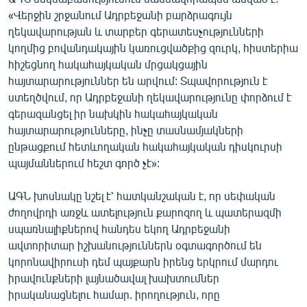
English
«Վերջին շրջանում Ադրբեջանի բարձրագույն
ղեկավարության և տարբեր գերատեսչությունների
Русский
կողմից բովանդակային կառուցվածքից զուրկ, հիստերիա
հիշեցնող հակահայկական մրցակցային
ՀԵՏԵՎԵՔ ՄԵԶ
հայտարարություններ են արվում: Տպավորություն է
ստեղծվում, որ Ադրբեջանի ղեկավարությունը փորձում է
գերազանցել իր նախկին հակահայկական
հայտարարությունները, ինչը տասնամյակների
ընթացքում հետևողական հակահայկական դիսկուրսի
պայմաններում հեշտ գործ չէ»:
«Ազատության» բոլոր կայքերը
ԱԳՆ խոսնակը նշել է՝ հատկանշական է, որ սեփական
ժողովրդի առջև ատելություն քարոզող և պատերազմի
սպառնալիքներով հանդես եկող Ադրբեջանի
ավտորիտար իշխանություններն օգտագործում են
կորոնավիրուսի դեմ պայքարն իրենց երկրում մարդու
իրավունքների լայնածավալ խախտումներ
իրականացնելու համար. իրողություն, որը