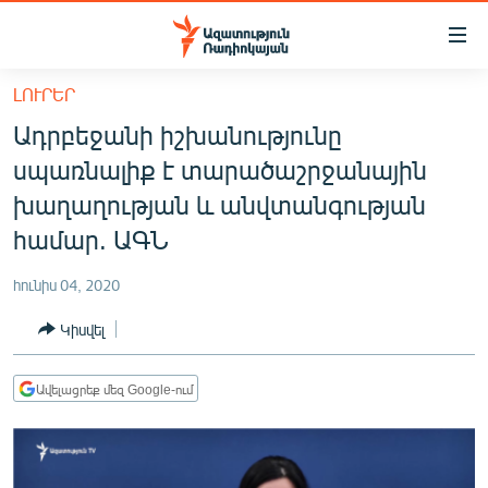
Մատչելիության
հղումներ
Անցնել
ԼՈՒՐԵՐ
հիմնական
ԱԶԱՏՈՒԹՅՈՒՆ TV
Ադրբեջանի իշխանությունը
բովանդակությանը
ՀԱՅԱՍՏԱՆ
Անցնել
սպառնալիք է տարածաշրջանային
հիմնական
ՔԱՂԱՔԱԿԱՆ
խաղաղության և անվտանգության
մենյուին
ԸՆՏՐՈՒԹՅՈՒՆՆԵՐ 2026
համար. ԱԳՆ
Որոնում
ԻՐԱՎՈՒՆՔ
հունիս 04, 2020
ՀԱՍԱՐԱԿՈՒԹՅՈՒՆ
Կիսվել
ՏՆՏԵՍՈՒԹՅՈՒՆ
ՂԱՐԱԲԱՂ
Ավելացրեք մեզ Google-ում
ՊԱՏԵՐԱԶՄԻ 6 ՇԱԲԱԹՆԵՐԸ
ՏԱՐԱԾԱՇՐՋԱՆ