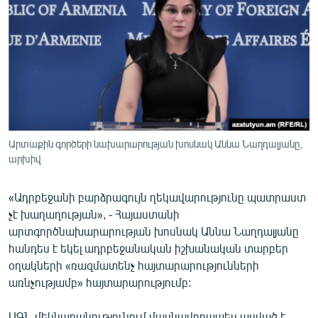
ՄԻՋԱԶԳԱՅԻՆ
ՄՇԱԿՈՒՅԹ
ՍՊՈՐՏ
ՄԵԿՆԱԲԱՆՈՒԹՅՈՒՆ
ՏՏ ԵՒ ԻՆՏԵՐՆԵՏ
ԿՈՐՈՆԱՎԻՐՈՒՍ
Արտաքին գործերի նախարարության խոսնակ Աննա Նաղդալյանը,
արխիվ
ԱՐԽԻՎ
ՏԵՍԱՆՅՈՒԹԵՐ
«Ադրբեջանի բարձրագույն ղեկավարությունը պատրաստ
չէ խաղաղության», - Հայաստանի
ԲԱՆԱՎԵՃ
արտգործնախարարության խոսնակ Աննա Նաղդալյանը
ՁԳՏԵԼՈՎ ԼԱՎԱԳՈՒՅՆԻՆ
հանդես է եկել ադրբեջանական իշխանական տարբեր
օղակների «ռազմատենչ հայտարարությունների
ՓՈԴՔԱՍԹ
առնչությամբ» հայտարարությումբ:
Հայերեն
ԱԳՆ մեկնաբանությունում մասնավորապես ասված է.