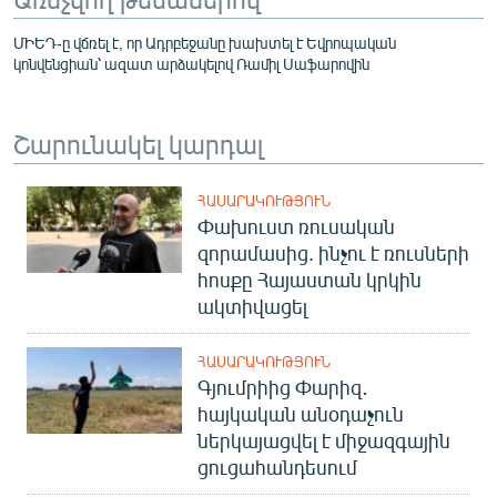
ՄԻԵԴ-ը վճռել է, որ Ադրբեջանը խախտել է Եվրոպական
կոնվենցիան՝ ազատ արձակելով Ռամիլ Սաֆարովին
Շարունակել կարդալ
ՀԱՍԱՐԱԿՈՒԹՅՈՒՆ
Փախուստ ռուսական
զորամասից. ինչու է ռուսների
հոսքը Հայաստան կրկին
ակտիվացել
ՀԱՍԱՐԱԿՈՒԹՅՈՒՆ
Գյումրիից Փարիզ․
հայկական անօդաչուն
ներկայացվել է միջազգային
ցուցահանդեսում