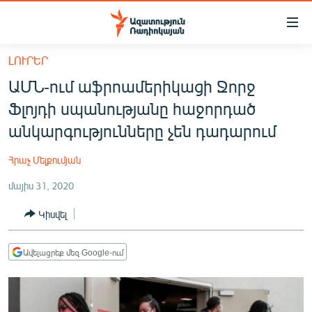
Մատչելիության
հղումներ
Անցնել
ԼՈՒՐԵՐ
հիմնական
ԱԶԱՏՈՒԹՅՈՒՆ TV
ԱՄՆ-ում աֆրոամերիկացի Ջորջ
բովանդակությանը
ՀԱՅԱՍՏԱՆ
Անցնել
Ֆլոյդի սպանությանը հաջորդած
հիմնական
ՔԱՂԱՔԱԿԱՆ
անկարգությունները չեն դադարում
մենյուին
ԸՆՏՐՈՒԹՅՈՒՆՆԵՐ 2026
Որոնում
Հրաչ Մելքումյան
ԻՐԱՎՈՒՆՔ
մայիս 31, 2020
ՀԱՍԱՐԱԿՈՒԹՅՈՒՆ
Կիսվել
ՏՆՏԵՍՈՒԹՅՈՒՆ
ՂԱՐԱԲԱՂ
Ավելացրեք մեզ Google-ում
ՊԱՏԵՐԱԶՄԻ 6 ՇԱԲԱԹՆԵՐԸ
ՏԱՐԱԾԱՇՐՋԱՆ