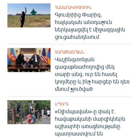
ՀԱՍԱՐԱԿՈՒԹՅՈՒՆ
Գյումրիից Փարիզ․
հայկական անօդաչուն
ներկայացվել է միջազգային
ցուցահանդեսում
ՏԱՐԱԾԱՇՐՋԱՆ
Վաշինգտոնյան
գագաթնաժողովից մեկ
տարի անց. ուր են հասել
կողմերը և ինչ հարցեր են դեռ
մնում չլուծված
ՍՊՈՐՏ
«Օլիմպավան»-ը փակ է.
հավաքականի մարզիկներն
աշխարհի առաջնությանը
պատրաստվում են