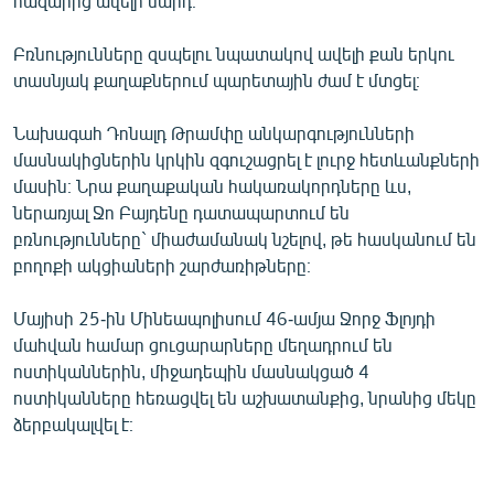
հազարից ավելի մարդ։
English
Բռնությունները զսպելու նպատակով ավելի քան երկու
Русский
տասնյակ քաղաքներում պարետային ժամ է մտցել։
ՀԵՏԵՎԵՔ ՄԵԶ
Նախագահ Դոնալդ Թրամփը անկարգությունների
մասնակիցներին կրկին զգուշացրել է լուրջ հետևանքների
մասին։ Նրա քաղաքական հակառակորդները ևս,
ներառյալ Ջո Բայդենը դատապարտում են
բռնությունները` միաժամանակ նշելով, թե հասկանում են
բողոքի ակցիաների շարժառիթները։
«Ազատության» բոլոր կայքերը
Մայիսի 25-ին Մինեապոլիսում 46-ամյա Ջորջ Ֆլոյդի
մահվան համար ցուցարարները մեղադրում են
ոստիկաններին, միջադեպին մասնակցած 4
ոստիկանները հեռացվել են աշխատանքից, նրանից մեկը
ձերբակալվել է։