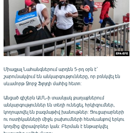
ՄԻՋԱԶԳԱՅԻՆ
ՄՇԱԿՈՒՅԹ
ՍՊՈՐՏ
ՄԵԿՆԱԲԱՆՈՒԹՅՈՒՆ
ՏՏ ԵՒ ԻՆՏԵՐՆԵՏ
ԿՈՐՈՆԱՎԻՐՈՒՍ
Միացյալ Նահանգներում արդեն 5-րդ օրն է`
ԱՐԽԻՎ
շարունակվում են անկարգությունները, որ բռնկվել են
ՏԵՍԱՆՅՈՒԹԵՐ
սևամորթ Ջորջ Ֆլոյդի մահից հետո։
ԲԱՆԱՎԵՃ
Անցած գիշերն ԱՄՆ-ի տասնյակ քաղաքներում
ՁԳՏԵԼՈՎ ԼԱՎԱԳՈՒՅՆԻՆ
անկարգություններ են տեղի ունեցել, հրկիզումներ,
կողոպտվել են բազմաթիվ խանութներ։ Ցուցարարների
ՓՈԴՔԱՍԹ
ու ոստիկանների միջև բախումների հետևանքով երկու
կողմից վիրավորներ կան։ Բերման է ենթարկվել
Հայերեն