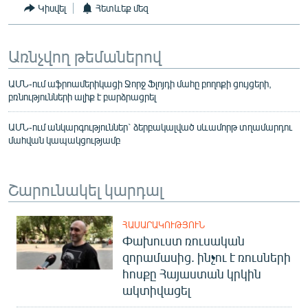
Կիսվել
Հետևեք մեզ
Առնչվող թեմաներով
ԱՄՆ-ում աֆրոամերիկացի Ջորջ Ֆլոյդի մահը բողոքի ցույցերի,
բռնությունների ալիք է բարձրացրել
ԱՄՆ-ում անկարգություններ` ձերբակալված սևամորթ տղամարդու
մահվան կապակցությամբ
Շարունակել կարդալ
ՀԱՍԱՐԱԿՈՒԹՅՈՒՆ
Փախուստ ռուսական
զորամասից. ինչու է ռուսների
հոսքը Հայաստան կրկին
ակտիվացել