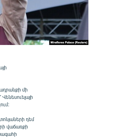
այի
ղադրանքի մի
 Վենեսուելայի
ում:
տոնյաների դեմ
երի վաճառքի
ախագահի