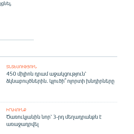
ցնել,
ՏՆՏԵՍՈՒԹՅՈՒՆ
450 միլիոն դրամ աջակցություն՝
ձկնաբույծներին. կլուծի՞ ոլորտի խնդիրները
ԻՐԱՎՈՒՆՔ
Ծառուկյանին նոր՝ 3-րդ մեղադրանքն է
առաջադրվել