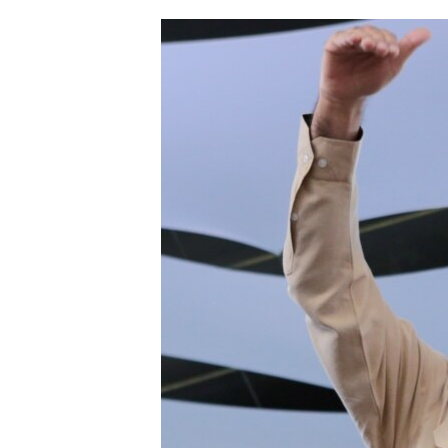
ՄԻՋԱԶԳԱՅԻՆ
ՄՇԱԿՈՒՅԹ
ՍՊՈՐՏ
ՄԵԿՆԱԲԱՆՈՒԹՅՈՒՆ
ՏՏ ԵՒ ԻՆՏԵՐՆԵՏ
ԿՈՐՈՆԱՎԻՐՈՒՍ
ԱՐԽԻՎ
ՏԵՍԱՆՅՈՒԹԵՐ
ԲԱՆԱՎԵՃ
ՁԳՏԵԼՈՎ ԼԱՎԱԳՈՒՅՆԻՆ
ՓՈԴՔԱՍԹ