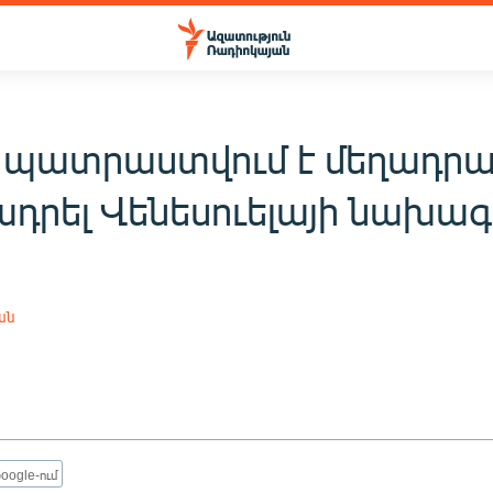
 պատրաստվում է մեղադր
դրել Վենեսուելայի նախա
ան
oogle-ում