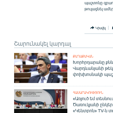
պաշտոնը զբաղե
թուլացնել ամե
Կիսվել
Շարունակել կարդալ
ՔԱՂԱՔԱԿԱՆ
Խորհրդարանը քնն
Վարդևանյանի թեկ
փոխխոսնակի պաշ
ՀԱՍԱՐԱԿՈՒԹՅՈՒՆ
«Առյուծ եմ տեսնու
Ծառուկյանի ընկեր
«Կենտրոն» TV-ն տ