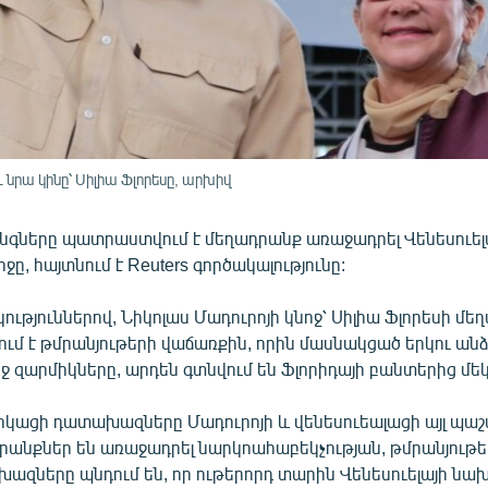
նրա կինը՝ Սիլիա Ֆլորեսը, արխիվ
նգները պատրաստվում է մեղադրանք առաջադրել Վենեսուել
ը, հայտնում է Reuters գործակալությունը:
կություններով, Նիկոլաս Մադուրոյի կնոջ՝ Սիլիա Ֆլորեսի մե
ւմ է թմրանյութերի վաճառքին, որին մասնակցած երկու անձ՝
 զարմիկները, արդեն գտնվում են Ֆլորիդայի բանտերից մեկ
կացի դատախազները Մադուրոյի և վենեսուեալացի այլ պաշ
դրանքներ են առաջադրել նարկոահաբեկչության, թմրանյութ
ազները պնդում են, որ ութերորդ տարին Վենեսուելայի ն