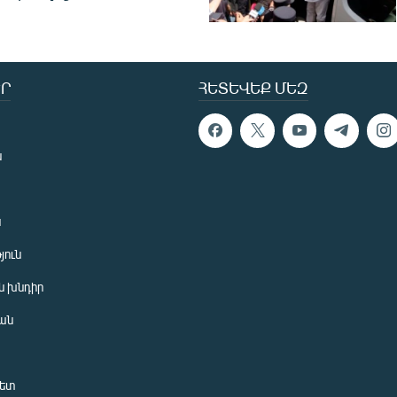
Ր
ՀԵՏԵՎԵՔ ՄԵԶ
ն
ն
յուն
 խնդիր
ան
նետ