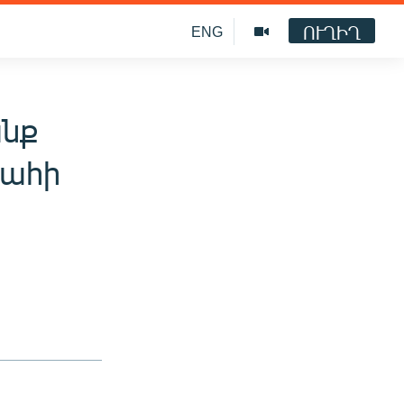
ՈՒՂԻՂ
ENG
անք
գահի