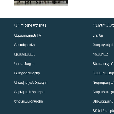
ՄՈՒԼՏԻՄԵԴԻԱ
ԲԱԺԻՆՆԵ
Ազատություն TV
Լուրեր
Տեսանյութեր
Քաղաքակա
Լրատվական
Իրավունք
Կիրակնօրյա
Տնտեսությու
Ռադիոծրագրեր
Հասարակութ
Առավոտյան ծրագիր
Ղարաբաղյան
Ցերեկային ծրագիր
Տարածաշրջ
Հայերեն
Երեկոյան ծրագիր
Միջազգային
English
ՏՏ և Ինտեր