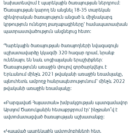
նախատեսվում է պարեկային ծառայության ներդրում:
English
Ծառայության կարող են անցնել 18-35 տարեկան
Русский
զինվորական ծառայություն անցած և միջնակարգ
կրթություն ունեցող քաղաքացիները՝ համապատասխան
պատրաստվածություն անցնելուց հետո:
ՀԵՏԵՎԵՔ ՄԵԶ
Պարեկային ծառայության ծառայողների նվազագույն
աշխատավարձը կկազմի 320 հազար դրամ, նրանք
ունենալու են նաև սոցիալական երաշխիքներ։
Ծառայությունն առաջին փուլով գործարկվելու է
«Ազատության» բոլոր կայքերը
Երևանում մինչև 2021 թվականի առաջին եռամսյակը,
այնուհետև ամբողջ հանրապետությունում՝ մինչև 2022
թվականի առաջին եռամսյակը:
«Բարգավաճ Հայաստան» խմբակցության պատգամավոր
Արտյոմ Ծառուկյանին հետաքրքրում էր՝ ինչքանո՞վ է
ավտոմատացված ծառայության աշխատանքը:
«Կապված պարեկային ավտոմոբիլների հետ,