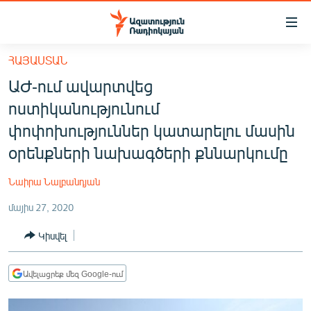
Մատչելիության
հղումներ
Անցնել
ՀԱՅԱՍՏԱՆ
հիմնական
ԱԶԱՏՈՒԹՅՈՒՆ TV
ԱԺ-ում ավարտվեց
բովանդակությանը
ՀԱՅԱՍՏԱՆ
Անցնել
ոստիկանությունում
հիմնական
ՔԱՂԱՔԱԿԱՆ
փոփոխություններ կատարելու մասին
մենյուին
ԸՆՏՐՈՒԹՅՈՒՆՆԵՐ 2026
օրենքների նախագծերի քննարկումը
Որոնում
ԻՐԱՎՈՒՆՔ
Նաիրա Նալբանդյան
ՀԱՍԱՐԱԿՈՒԹՅՈՒՆ
մայիս 27, 2020
ՏՆՏԵՍՈՒԹՅՈՒՆ
Կիսվել
ՂԱՐԱԲԱՂ
ՊԱՏԵՐԱԶՄԻ 6 ՇԱԲԱԹՆԵՐԸ
Ավելացրեք մեզ Google-ում
ՏԱՐԱԾԱՇՐՋԱՆ