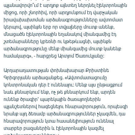
պլանավորվո՞ւմ է արդյոք այնտեղ ներդնել էլեկտրոնային
միջոց, որի շնորհիվ, որի արդյունքում էդ վարչական
իրավախախտման արձանագրությունները ավտոմատ
կերպով, այսինքն երբ որ տվյալները մուտք անենք,
մնացածն էլեկտրոնային եղանակով միանգամից էդ
շտեմարանները կբեռնի ու կթեթևացնի, այսինքն
արձանագրությունը մենք միանգամից մուտք կանենք
համակարգ», - հարցրեց Արտյոմ Ծառուկյանը:
Արդարադատության փոխնախարար Քրիստինե
Գրիգորյանն արձագանքեց. «Ավտոմատացումը
կոնտրոնական դեր է ունենալու: Մենք այս ընթացքում
նաև քննարկում ենք, ոչ թե քննարկում ենք, արդեն
ունենք ծրագիր՝ պարեկային ծառայողներին
պլանշետներով հագեցնելու հնարավորություն, որպեսզի
նրանք այդ ձեռամբ արձանագրություններ չկազմեն, դա
հնարավորություն կտա հասանելիություն ունենալ
տարբեր բազաներին և էլեկտրոնային կազմել