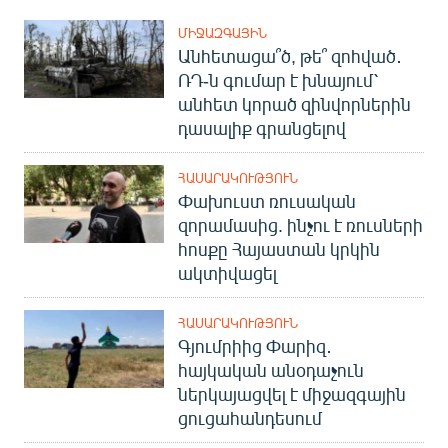
ՄԻՋԱԶԳԱՅԻՆ
Անհետացա՞ծ, թե՞ զոհված․
ՌԴ-ն գումար է խնայում՝
անհետ կորած զինվորներին
դասալիք գրանցելով
ՀԱՍԱՐԱԿՈՒԹՅՈՒՆ
Փախուստ ռուսական
զորամասից. ինչու է ռուսների
հոսքը Հայաստան կրկին
ակտիվացել
ՀԱՍԱՐԱԿՈՒԹՅՈՒՆ
Գյումրիից Փարիզ․
հայկական անօդաչուն
ներկայացվել է միջազգային
ցուցահանդեսում