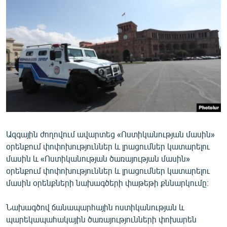
ՄԻՋԱԶԳԱՅԻՆ
ՄՇԱԿՈՒՅԹ
ՍՊՈՐՏ
ՄԵԿՆԱԲԱՆՈՒԹՅՈՒՆ
ՏՏ ԵՒ ԻՆՏԵՐՆԵՏ
ԿՈՐՈՆԱՎԻՐՈՒՍ
ԱՐԽԻՎ
Ազգային ժողովում ավարտեց «Ոստիկանության մասին»
ՏԵՍԱՆՅՈՒԹԵՐ
օրենքում փոփոխություններ և լրացումներ կատարելու
ԲԱՆԱՎԵՃ
մասին և «Ոստիկանության ծառայության մասին»
օրենքում փոփոխություններ և լրացումներ կատարելու
ՁԳՏԵԼՈՎ ԼԱՎԱԳՈՒՅՆԻՆ
մասին օրենքների նախագծերի փաթեթի քննարկումը։
ՓՈԴՔԱՍԹ
Նախագծով ճանապարհային ոստիկանության և
Հայերեն
պարեկապահակային ծառայությունների փոխարեն