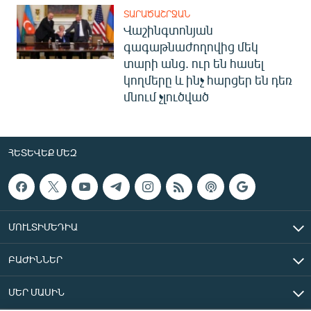
ՏԱՐԱԾԱՇՐՋԱՆ
Վաշինգտոնյան
գագաթնաժողովից մեկ
տարի անց. ուր են հասել
կողմերը և ինչ հարցեր են դեռ
մնում չլուծված
ՀԵՏԵՎԵՔ ՄԵԶ
ՄՈՒԼՏԻՄԵԴԻԱ
ԲԱԺԻՆՆԵՐ
ՄԵՐ ՄԱՍԻՆ