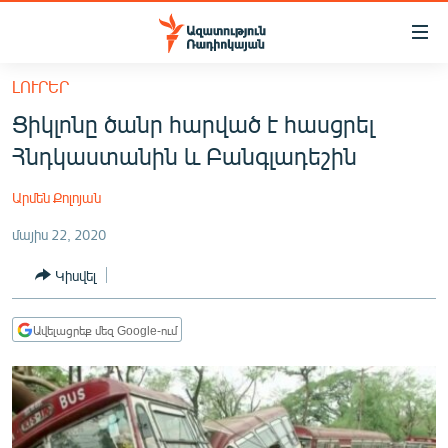
Մատչելիության
հղումներ
Անցնել
ԼՈՒՐԵՐ
հիմնական
ԱԶԱՏՈՒԹՅՈՒՆ TV
Ցիկլոնը ծանր հարված է հասցրել
բովանդակությանը
ՀԱՅԱՍՏԱՆ
Անցնել
Հնդկաստանին և Բանգլադեշին
հիմնական
ՔԱՂԱՔԱԿԱՆ
մենյուին
Արմեն Քոլոյան
ԸՆՏՐՈՒԹՅՈՒՆՆԵՐ 2026
Որոնում
մայիս 22, 2020
ԻՐԱՎՈՒՆՔ
Կիսվել
ՀԱՍԱՐԱԿՈՒԹՅՈՒՆ
ՏՆՏԵՍՈՒԹՅՈՒՆ
Ավելացրեք մեզ Google-ում
ՂԱՐԱԲԱՂ
ՊԱՏԵՐԱԶՄԻ 6 ՇԱԲԱԹՆԵՐԸ
ՏԱՐԱԾԱՇՐՋԱՆ