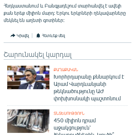
English
Հնդկաստանում և Բանգլադեշում տարհանվել է ավելի
քան երեք միլիոն մարդ: Երկու երկրների ղեկավարները
Русский
մեկնել են աղետի գոտիներ:
ՀԵՏԵՎԵՔ ՄԵԶ
Կիսվել
Հետևեք մեզ
Շարունակել կարդալ
ՔԱՂԱՔԱԿԱՆ
«Ազատության» բոլոր կայքերը
Խորհրդարանը քննարկում է
Արամ Վարդևանյանի
թեկնածությունը ԱԺ
փոխխոսնակի պաշտոնում
ՏՆՏԵՍՈՒԹՅՈՒՆ
450 միլիոն դրամ
աջակցություն՝
ձկնաբույծներին. կլուծի՞