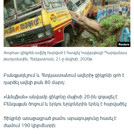
ՄԻՋԱԶԳԱՅԻՆ
ՄՇԱԿՈՒՅԹ
ՍՊՈՐՏ
ՄԵԿՆԱԲԱՆՈՒԹՅՈՒՆ
ՏՏ ԵՒ ԻՆՏԵՐՆԵՏ
Amphan ցիկլոնն ավեիչ հարված է հասցել Կալկաթայի Պարգանաս
ԿՈՐՈՆԱՎԻՐՈՒՍ
թաղամասին, Հնդկաստան, 21-ը մայիսի, 2020թ.
ԱՐԽԻՎ
Բանգլադեշում և Հնդկաստանում ավերիչ ցիկլոնի զոհ է
ՏԵՍԱՆՅՈՒԹԵՐ
դարձել ավելի քան 80 մարդ:
ԲԱՆԱՎԵՃ
«Ամպֆան» անվամբ ցիկլոնը մայիսի 20-ին գոյացել է
ՁԳՏԵԼՈՎ ԼԱՎԱԳՈՒՅՆԻՆ
Բենգալյան ծոցում և երկու երկրներին երեկ է հարվածել:
ՓՈԴՔԱՍԹ
Ցիկլոնի առաջացրած քամու արագությունը հասել է
ժամում 190 կիլոմետրի:
Հայերեն