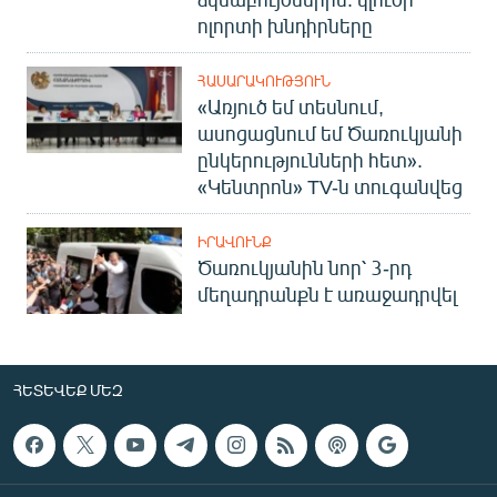
ոլորտի խնդիրները
ՀԱՍԱՐԱԿՈՒԹՅՈՒՆ
«Առյուծ եմ տեսնում,
ասոցացնում եմ Ծառուկյանի
ընկերությունների հետ».
«Կենտրոն» TV-ն տուգանվեց
ԻՐԱՎՈՒՆՔ
Ծառուկյանին նոր՝ 3-րդ
մեղադրանքն է առաջադրվել
ՀԵՏԵՎԵՔ ՄԵԶ