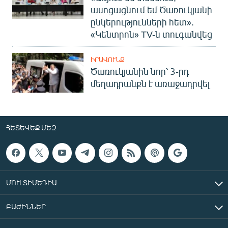
ասոցացնում եմ Ծառուկյանի
ընկերությունների հետ».
«Կենտրոն» TV-ն տուգանվեց
ԻՐԱՎՈՒՆՔ
Ծառուկյանին նոր՝ 3-րդ
մեղադրանքն է առաջադրվել
ՀԵՏԵՎԵՔ ՄԵԶ
ՄՈՒԼՏԻՄԵԴԻԱ
ԲԱԺԻՆՆԵՐ