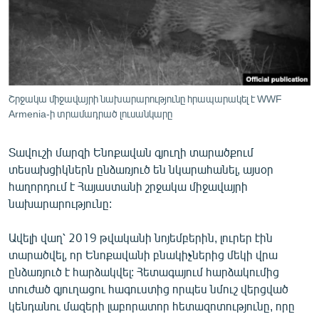
ՄԻՋԱԶԳԱՅԻՆ
ՄՇԱԿՈՒՅԹ
ՍՊՈՐՏ
ՄԵԿՆԱԲԱՆՈՒԹՅՈՒՆ
Շրջակա միջավայրի նախարարությունը հրապարակել է WWF
Armenia-ի տրամադրած լուսանկարը
ՏՏ ԵՒ ԻՆՏԵՐՆԵՏ
ԿՈՐՈՆԱՎԻՐՈՒՍ
Տավուշի մարզի Ենոքավան գյուղի տարածքում
ԱՐԽԻՎ
տեսախցիկներն ընձառյուծ են նկարահանել, այսօր
հաղորդում է Հայաստանի շրջակա միջավայրի
ՏԵՍԱՆՅՈՒԹԵՐ
նախարարությունը:
ԲԱՆԱՎԵՃ
Ավելի վաղ՝ 2019 թվականի նոյեմբերին, լուրեր էին
ՁԳՏԵԼՈՎ ԼԱՎԱԳՈՒՅՆԻՆ
տարածվել, որ Ենոքավանի բնակիչներից մեկի վրա
ՓՈԴՔԱՍԹ
ընձառյուծ է հարձակվել: Հետագայում հարձակումից
տուժած գյուղացու հագուստից որպես նմուշ վերցված
կենդանու մազերի լաբորատոր հետազոտությունը, որը
Հայերեն