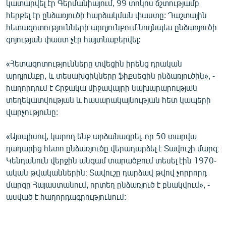
կատարվել էր Գերմանիայում, 99 տոկոս ճշտությամբ
English
հերքել էր ընձառյուծի հարձակման փաստը: Դաշտային
հետազոտությունների արդյունքում նույնպես ընձառյուծի
Русский
գոյության փաստ չէր հայտնաբերվել:
ՀԵՏԵՎԵՔ ՄԵԶ
«Հետազոտությունները տվեցին իրենց դրական
արդյունքը, և տեսախցիկները ֆիքսեցին ընձառյուծին», -
հաղորդում է Շրջակա միջավայրի նախարարության
տեղեկատվության և հասարակայնության հետ կապերի
վարչությունը:
«Ազատության» բոլոր կայքերը
«Այսպիսով, կարող ենք արձանագրել, որ 50 տարվա
դադարից հետո ընձառյուծը վերադարձել է Տավուշի մարզ։
Կենդանուն վերջին անգամ տարածքում տեսել էին 1970-
ական թվականներին։ Տավուշը դարձավ թվով չորրորդ
մարզը Հայաստանում, որտեղ ընձառյուծ է բնակվում», -
ասված է հաղորդագրությունում: