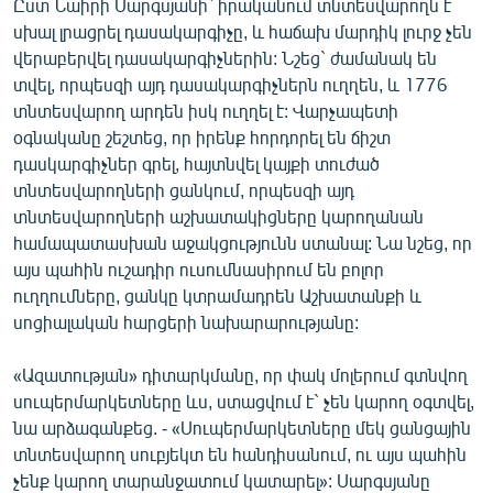
Ըստ Նաիրի Սարգսյանի` իրականում տնտեսվարողն է
սխալ լրացրել դասակարգիչը, և հաճախ մարդիկ լուրջ չեն
վերաբերվել դասակարգիչներին: Նշեց` ժամանակ են
տվել, որպեսզի այդ դասակարգիչներն ուղղեն, և 1776
տնտեսվարող արդեն իսկ ուղղել է: Վարչապետի
օգնականը շեշտեց, որ իրենք հորդորել են ճիշտ
դասկարգիչներ գրել, հայտնվել կայքի տուժած
տնտեսվարողների ցանկում, որպեսզի այդ
տնտեսվարողների աշխատակիցները կարողանան
համապատասխան աջակցությունն ստանալ: Նա նշեց, որ
այս պահին ուշադիր ուսումնասիրում են բոլոր
ուղղումները, ցանկը կտրամադրեն Աշխատանքի և
սոցիալական հարցերի նախարարությանը:
«Ազատության» դիտարկմանը, որ փակ մոլերում գտնվող
սուպերմարկետները ևս, ստացվում է` չեն կարող օգտվել,
նա արձագանքեց. - «Սուպերմարկետները մեկ ցանցային
տնտեսվարող սուբյեկտ են հանդիսանում, ու այս պահին
չենք կարող տարանջատում կատարել»: Սարգսյանը