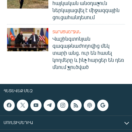
հայկական անօդաչուն
ներկայացվել է միջազգային
ցուցահանդեսում
ՏԱՐԱԾԱՇՐՋԱՆ
Վաշինգտոնյան
գագաթնաժողովից մեկ
տարի անց. ուր են հասել
կողմերը և ինչ հարցեր են դեռ
մնում չլուծված
ՀԵՏԵՎԵՔ ՄԵԶ
ՄՈՒԼՏԻՄԵԴԻԱ