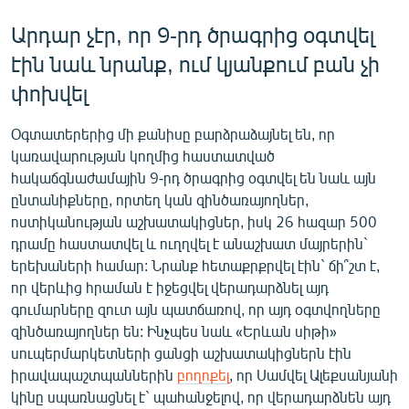
English
Արդար չէր, որ 9-րդ ծրագրից օգտվել
Русский
էին նաև նրանք, ում կյանքում բան չի
փոխվել
ՀԵՏԵՎԵՔ ՄԵԶ
Օգտատերերից մի քանիսը բարձրաձայնել են, որ
կառավարության կողմից հաստատված
հակաճգնաժամային 9-րդ ծրագրից օգտվել են նաև այն
ընտանիքները, որտեղ կան զինծառայողներ,
ոստիկանության աշխատակիցներ, իսկ 26 հազար 500
«Ազատության» բոլոր կայքերը
դրամը հաստատվել և ուղղվել է անաշխատ մայրերին`
երեխաների համար: Նրանք հետաքրքրվել էին` ճի՞շտ է,
որ վերևից հրաման է իջեցվել վերադարձնել այդ
գումարները զուտ այն պատճառով, որ այդ օգտվողները
զինծառայողներ են: Ինչպես նաև «Երևան սիթի»
սուպերմարկետների ցանցի աշխատակիցներն էին
իրավապաշտպաններին
բողոքել
, որ Սամվել Ալեքսանյանի
կինը սպառնացնել է` պահանջելով, որ վերադարձնեն այդ