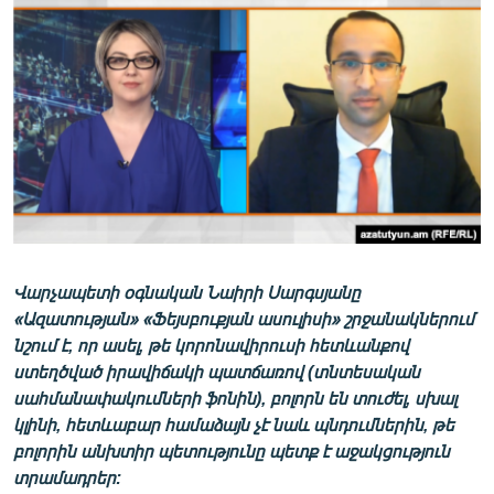
ՄԻՋԱԶԳԱՅԻՆ
ՄՇԱԿՈՒՅԹ
ՍՊՈՐՏ
ՄԵԿՆԱԲԱՆՈՒԹՅՈՒՆ
ՏՏ ԵՒ ԻՆՏԵՐՆԵՏ
ԿՈՐՈՆԱՎԻՐՈՒՍ
ԱՐԽԻՎ
Վարչապետի օգնական Նաիրի Սարգսյանը
ՏԵՍԱՆՅՈՒԹԵՐ
«Ազատության» «Ֆեյսբուքյան ասուլիսի» շրջանակներում
ԲԱՆԱՎԵՃ
նշում է, որ ասել, թե կորոնավիրուսի հետևանքով
ստեղծված իրավիճակի պատճառով (տնտեսական
ՁԳՏԵԼՈՎ ԼԱՎԱԳՈՒՅՆԻՆ
սահմանափակումների ֆոնին), բոլորն են տուժել, սխալ
ՓՈԴՔԱՍԹ
կլինի, հետևաբար համաձայն չէ նաև պնդումներին, թե
բոլորին անխտիր պետությունը պետք է աջակցություն
Հայերեն
տրամադրեր: