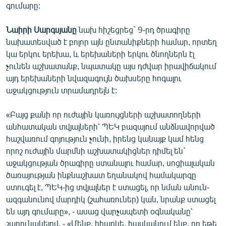
գումարը:
Նաիրի Սարգսյանը
նախ հիշեցրեց` 9-րդ ծրագիրը
նախատեսված է բոլոր այն ընտանիքների համար, որտեղ
կա երկու երեխա, և երեխաների երկու ծնողներն էլ
չունեն աշխատանք, նպատակը այս դժվար իրավիճակում
այդ երեխաների նվազագույն ծախսերը հոգալու
աջակցություն տրամադրելն է:
«Բայց քանի որ ուժային կառույցների աշխատողների
անհատական տվյալների՝ ՊԵԿ բազայում անձնավորված
հաշվառում գոյություն չունի, իրենց կանայք կամ հենց
որոշ ուժային մարմնի աշխատակիցներ դիմել են`
աջակցության ծրագիրը ստանալու համար, սոցիալական
ծառայության ինքնաշխատ եղանակով համակարգը
ստուգել է, ՊԵԿ-ից տվյալներ է ստացել, որ նման անուն-
ազգանունով մարդիկ (շահառուներ) կան, նրանք ստացել
են այդ գումարը», - ասաց վարչապետի օգնականը՝
շարունակելով. - «Մենք, իհարկե, հասկանում ենք, որ եթե