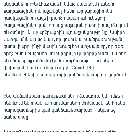
սկզբանե որոշել էինք ավելի նվազ սպառում ունեցող
քաղաքացիներին աջակցել, հետո արդարացիորեն
հասկացան, որ ավելի բարձր սպառում ունեցող
քաղաքացիներ կան, որ սոցիալական բարդ իրավիճակում
են գտնվում, և բարձրացրին այդ աջակցությունը: Նաիրի
Սարգսյանն ասաց նաև, որ կոմունալ համերաշխության
գաղափարը, ինչի մասին խոսել էր վարչապետը, որ եթե
որոշ քաղաքացիներ սուբսիդիայի կարիքը չունեն, կարող
են վճարել այլ անձանց կոմունալ ծառայությունների
փոխարեն կամ գումարն ուղղել Covid-19-ի
հետևանքների դեմ պայքարի գանձապետարան, գործում
է:
«Ես անձամբ շատ քաղաքացիների ճանաչում եմ, ովքեր
հետևում են դրան, այդ գումարները փոխանցել են իրենց
հարազատներին կամ գանձապետարան», - նկատեց
բանախոսը: