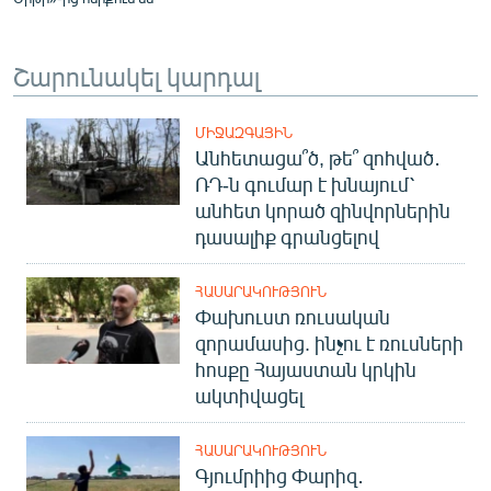
Շարունակել կարդալ
ՄԻՋԱԶԳԱՅԻՆ
Անհետացա՞ծ, թե՞ զոհված․
ՌԴ-ն գումար է խնայում՝
անհետ կորած զինվորներին
դասալիք գրանցելով
ՀԱՍԱՐԱԿՈՒԹՅՈՒՆ
Փախուստ ռուսական
զորամասից. ինչու է ռուսների
հոսքը Հայաստան կրկին
ակտիվացել
ՀԱՍԱՐԱԿՈՒԹՅՈՒՆ
Գյումրիից Փարիզ․