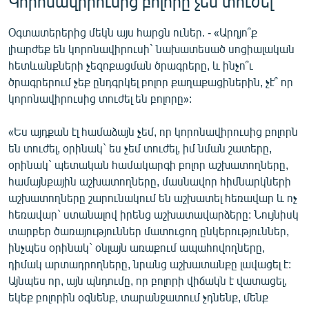
Կորոնավիրուսից բոլորը չեն տուժել
Օգտատերերից մեկն այս հարցն ուներ. - «Արդյո՞ք
լիարժեք են կորոնավիրուսի` նախատեսած սոցիալական
հետևանքների չեզոքացման ծրագրերը, և ինչո՞ւ
ծրագրերում չեք ընդգրկել բոլոր քաղաքացիներին, չէ՞ որ
կորոնավիրուսից տուժել են բոլորը»:
«Ես այդքան էլ համաձայն չեմ, որ կորոնավիրուսից բոլորն
են տուժել, օրինակ` ես չեմ տուժել, իմ նման շատերը,
օրինակ` պետական համակարգի բոլոր աշխատողները,
համայնքային աշխատողները, մասնավոր հիմնարկների
աշխատողները շարունակում են աշխատել հեռավար և ոչ
հեռավար` ստանալով իրենց աշխատավարձերը: Նույնիսկ
տարբեր ծառայություններ մատուցող ընկերություններ,
ինչպես օրինակ` օնլայն առաքում ապահովողները,
դիմակ արտադրողները, նրանց աշխատանքը լավացել է:
Այնպես որ, այն պնդումը, որ բոլորի վիճակն է վատացել,
եկեք բոլորին օգնենք, տարանջատում չդնենք, մենք