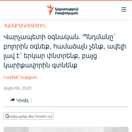
Մատչելիության
հղումներ
Անցնել
ՀԱՍԱՐԱԿՈՒԹՅՈՒՆ
հիմնական
ԱԶԱՏՈՒԹՅՈՒՆ TV
Վարչապետի օգնական. Պնդմանը`
բովանդակությանը
ՀԱՅԱՍՏԱՆ
Անցնել
բոլորին օգնեք, համաձայն չենք, ավելի
հիմնական
ՔԱՂԱՔԱԿԱՆ
լավ է` երկար փնտրենք, բայց
մենյուին
ԸՆՏՐՈՒԹՅՈՒՆՆԵՐ 2026
կարիքավորին գտնենք
Որոնում
ԻՐԱՎՈՒՆՔ
Նարինե Ղալեչյան
ՀԱՍԱՐԱԿՈՒԹՅՈՒՆ
մայիս 06, 2020
ՏՆՏԵՍՈՒԹՅՈՒՆ
Կիսվել
ՂԱՐԱԲԱՂ
ՊԱՏԵՐԱԶՄԻ 6 ՇԱԲԱԹՆԵՐԸ
Ավելացրեք մեզ Google-ում
ՏԱՐԱԾԱՇՐՋԱՆ