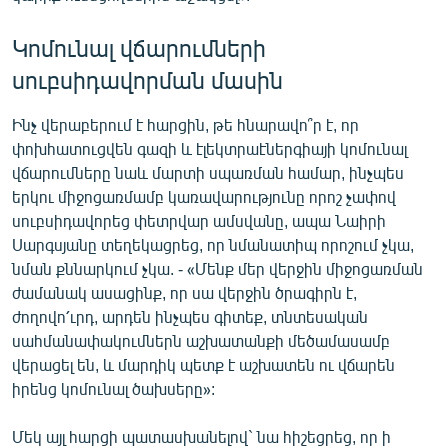
Կոմունալ վճարումների
սուբսիդավորման մասին
Ինչ վերաբերում է հարցին, թե հնարավո՞ր է, որ
փոխհատուցվեն գազի և էլեկտրաէներգիայի կոմունալ
վճարումները նաև մարտի սպառման համար, ինչպես
երկու միջոցառմամբ կառավարությունը որոշ չափով
սուբսիդավորեց փետրվար ամսվանը, ապա Նաիրի
Սարգսյանը տեղեկացրեց, որ նմանատիպ որոշում չկա,
նման քննարկում չկա. - «Մենք մեր վերջին միջոցառման
ժամանակ ասացինք, որ սա վերջին ծրագիրն է,
ժողովո՛ւրդ, արդեն ինչպես գիտեք, տնտեսական
սահմանափակումներն աշխատանքի մեծամասամբ
վերացել են, և մարդիկ պետք է աշխատեն ու վճարեն
իրենց կոմունալ ծախսերը»:
Մեկ այլ հարցի պատասխանելով` նա հիշեցրեց, որ ի