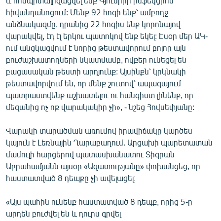
և հոսպիտալիզացվել ենք Գյումրիի ինֆեկցիոն
հիվանդանոցում: Մենք 92 հոգի ենք՝ ամբողջ
անձնակազմը, դրանից 22 հոգիս ենք կորոնայով
վարակվել, էդ էլ երկու պատոկով ենք եկել: Էսօր մեր ԱԿ-
ում անցկացվում է նորից թեստավորում բոլոր այն
բուժաշխատողների նկատմամբ, ովքեր ունեցել են
բացասական թեստի արդյունք: Այսինքն՝ կրկնակի
թեստավորվում են, որ մենք շուտով՝ ապագայում
պատրաստվենք աշխատելու ու հանգիստ լինենք, որ
մեզանից ոչ ոք վարակակիր չի», - նշեց Հովսեփյանը:
Վարակի տարածման առումով իրավիճակը կարծես
կայուն է Լեռնային Ղարաբաղում. Արցախի պարետատան
մամուլի հարցերով պատասխանատու Տիգրան
Աբրահամյանն այսօր «Ազատությանը» փոխանցեց, որ
հաստատված 8 դեպքը չի ավելացել։
«Այս պահին ունենք հաստատված 8 դեպք, որից 5-ը
արդեն բուժվել են և դուրս գրվել