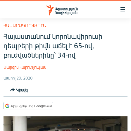
Մատչելիության
հղումներ
Անցնել
ՀԱՍԱՐԱԿՈՒԹՅՈՒՆ
հիմնական
ԱԶԱՏՈՒԹՅՈՒՆ TV
Հայաստանում կորոնավիրուսի
բովանդակությանը
ՀԱՅԱՍՏԱՆ
Անցնել
դեպքերի թիվն աճել է 65-ով,
հիմնական
ՔԱՂԱՔԱԿԱՆ
բուժվածներինը՝ 34-ով
մենյուին
ԸՆՏՐՈՒԹՅՈՒՆՆԵՐ 2026
Որոնում
Սարգիս Հարությունյան
ԻՐԱՎՈՒՆՔ
ապրիլ 29, 2020
ՀԱՍԱՐԱԿՈՒԹՅՈՒՆ
Կիսվել
ՏՆՏԵՍՈՒԹՅՈՒՆ
ՂԱՐԱԲԱՂ
Ավելացրեք մեզ Google-ում
ՊԱՏԵՐԱԶՄԻ 6 ՇԱԲԱԹՆԵՐԸ
ՏԱՐԱԾԱՇՐՋԱՆ