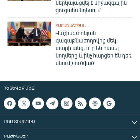
ներկայացվել է միջազգային
ցուցահանդեսում
ՏԱՐԱԾԱՇՐՋԱՆ
Վաշինգտոնյան
գագաթնաժողովից մեկ
տարի անց. ուր են հասել
կողմերը և ինչ հարցեր են դեռ
մնում չլուծված
ՀԵՏԵՎԵՔ ՄԵԶ
ՄՈՒԼՏԻՄԵԴԻԱ
ԲԱԺԻՆՆԵՐ