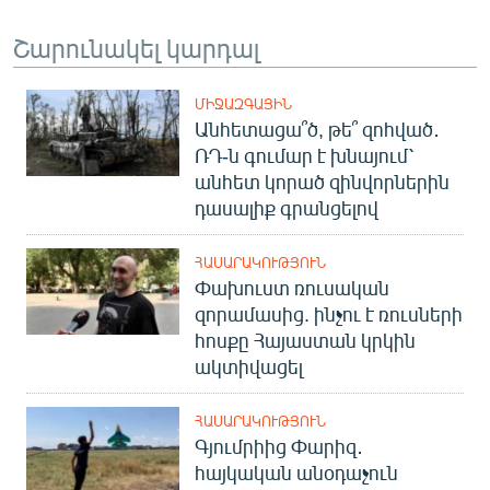
Շարունակել կարդալ
ՄԻՋԱԶԳԱՅԻՆ
Անհետացա՞ծ, թե՞ զոհված․
ՌԴ-ն գումար է խնայում՝
անհետ կորած զինվորներին
դասալիք գրանցելով
ՀԱՍԱՐԱԿՈՒԹՅՈՒՆ
Փախուստ ռուսական
զորամասից. ինչու է ռուսների
հոսքը Հայաստան կրկին
ակտիվացել
ՀԱՍԱՐԱԿՈՒԹՅՈՒՆ
Գյումրիից Փարիզ․
հայկական անօդաչուն