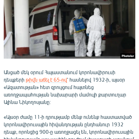
ՄԻՋԱԶԳԱՅԻՆ
ՄՇԱԿՈՒՅԹ
ՍՊՈՐՏ
ՄԵԿՆԱԲԱՆՈՒԹՅՈՒՆ
ՏՏ ԵՒ ԻՆՏԵՐՆԵՏ
ԿՈՐՈՆԱՎԻՐՈՒՍ
Անցած մեկ օրում Հայաստանում կորոնավիրուսի
ԱՐԽԻՎ
դեպքերի
թիվն աճել է 65-ով
՝ հասնելով 1932-ի, այսօր
ՏԵՍԱՆՅՈՒԹԵՐ
«Ազատության» հետ զրույցում հայտնեց
առողջապահության նախարարի մամուլի քարտուղար
ԲԱՆԱՎԵՃ
Ալինա Նիկողոսյանը։
ՁԳՏԵԼՈՎ ԼԱՎԱԳՈՒՅՆԻՆ
«Այսօր ժամը 11-ի դրությամբ մենք ունենք հաստատված
ՓՈԴՔԱՍԹ
կորոնավիրուսային հիվանդության ընդհանուր 1932
դեպք, որոնցից 900-ը առողջացել են, կորոնավիրուսային
Հայերեն