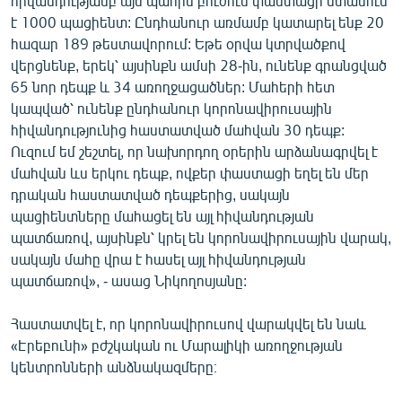
հիվանդությամբ այս պահին բուժում փաստացի ստանում
English
է 1000 պացիենտ: Ընդհանուր առմամբ կատարել ենք 20
հազար 189 թեստավորում: Եթե օրվա կտրվածքով
Русский
վերցնենք, երեկ՝ այսինքն ամսի 28-ին, ունենք գրանցված
65 նոր դեպք և 34 առողջացածներ: Մահերի հետ
ՀԵՏԵՎԵՔ ՄԵԶ
կապված՝ ունենք ընդհանուր կորոնավիրուսային
հիվանդությունից հաստատված մահվան 30 դեպք:
Ուզում եմ շեշտել, որ նախորդող օրերին արձանագրվել է
մահվան ևս երկու դեպք, ովքեր փաստացի եղել են մեր
դրական հաստատված դեպքերից, սակայն
պացիենտները մահացել են այլ հիվանդության
«Ազատության» բոլոր կայքերը
պատճառով, այսինքն՝ կրել են կորոնավիրուսային վարակ,
սակայն մահը վրա է հասել այլ հիվանդության
պատճառով», - ասաց Նիկողոսյանը:
Հաստատվել է, որ կորոնավիրուսով վարակվել են նաև
«Էրեբունի» բժշկական ու Մարալիկի առողջության
կենտրոնների անձնակազմերը։