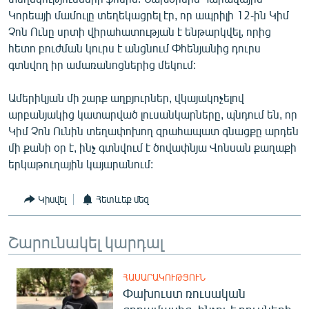
English
Կորեայի մամուլը տեղեկացրել էր, որ ապրիլի 12-ին Կիմ
Չոն Ունը սրտի վիրահատության է ենթարկվել, որից
Русский
հետո բուժման կուրս է անցնում Փհենյանից դուրս
գտնվող իր ամառանոցներից մեկում:
ՀԵՏԵՎԵՔ ՄԵԶ
Ամերիկյան մի շարք աղբյուրներ, վկայակոչելով
արբանյակից կատարված լուսանկարները, պնդում են, որ
Կիմ Չոն Ունին տեղափոխող զրահապատ գնացքը արդեն
մի քանի օր է, ինչ գտնվում է ծովափնյա Վոնսան քաղաքի
երկաթուղային կայարանում:
«Ազատության» բոլոր կայքերը
Կիսվել
Հետևեք մեզ
Շարունակել կարդալ
ՀԱՍԱՐԱԿՈՒԹՅՈՒՆ
Փախուստ ռուսական