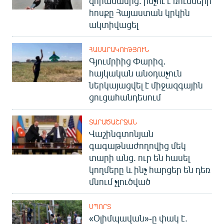
զորամասից. ինչու է ռուսների
հոսքը Հայաստան կրկին
ակտիվացել
ՀԱՍԱՐԱԿՈՒԹՅՈՒՆ
Գյումրիից Փարիզ․
հայկական անօդաչուն
ներկայացվել է միջազգային
ցուցահանդեսում
ՏԱՐԱԾԱՇՐՋԱՆ
Վաշինգտոնյան
գագաթնաժողովից մեկ
տարի անց. ուր են հասել
կողմերը և ինչ հարցեր են դեռ
մնում չլուծված
ՍՊՈՐՏ
«Օլիմպավան»-ը փակ է.