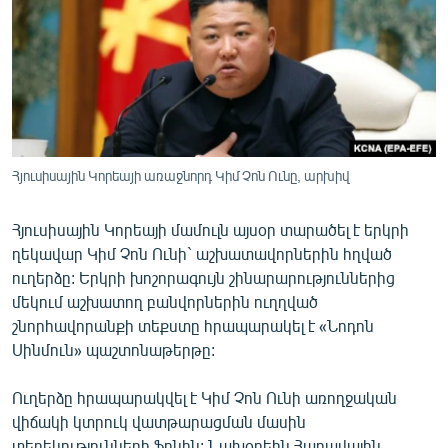
ՄԻՋԱԶԳԱՅԻՆ
ՄՇԱԿՈՒՅԹ
ՍՊՈՐՏ
ՄԵԿՆԱԲԱՆՈՒԹՅՈՒՆ
ՏՏ ԵՒ ԻՆՏԵՐՆԵՏ
Հյուսիսային Կորեայի առաջնորդ Կիմ Չոն Ունը, արխիվ
ԿՈՐՈՆԱՎԻՐՈՒՍ
Հյուսիսային Կորեայի մամուլն այսօր տարածել է երկրի
ԱՐԽԻՎ
ղեկավար Կիմ Չոն Ունի` աշխատավորներին հղված
ՏԵՍԱՆՅՈՒԹԵՐ
ուղերձը: Երկրի խոշորագույն շինարարություններից
մեկում աշխատող բանվորներին ուղղված
ԲԱՆԱՎԵՃ
շնորհավորանքի տեքստը հրապարակել է «Նոդոն
ՁԳՏԵԼՈՎ ԼԱՎԱԳՈՒՅՆԻՆ
Սինմուն» պաշտոնաթերթը:
ՓՈԴՔԱՍԹ
Ուղերձը հրապարակվել է Կիմ Չոն Ունի առողջական
վիճակի կտրուկ վատթարացման մասին
Հայերեն
տեղեկությունների ֆոնին: Նախօրեին Հարավային