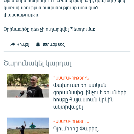
Այս մասին հաղորդում է «Ինտերֆաքս»-ը, վկայակոչելով
English
կառավարության հավանությունը ստացած
փաստաթուղթը:
Русский
Օրինագիծը դեռ չի ուղարկվել Պետդումա:
ՀԵՏԵՎԵՔ ՄԵԶ
Կիսվել
Հետևեք մեզ
Շարունակել կարդալ
«Ազատության» բոլոր կայքերը
ՀԱՍԱՐԱԿՈՒԹՅՈՒՆ
Փախուստ ռուսական
զորամասից. ինչու է ռուսների
հոսքը Հայաստան կրկին
ակտիվացել
ՀԱՍԱՐԱԿՈՒԹՅՈՒՆ
Գյումրիից Փարիզ․