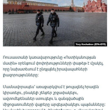
ՄԻՋԱԶԳԱՅԻՆ
ՄՇԱԿՈՒՅԹ
ՍՊՈՐՏ
ՄԵԿՆԱԲԱՆՈՒԹՅՈՒՆ
ՏՏ ԵՒ ԻՆՏԵՐՆԵՏ
ԿՈՐՈՆԱՎԻՐՈՒՍ
Ռուսաստանի կառավարությունը «Ոստիկանության
ԱՐԽԻՎ
մասին» օրենքում փոփոխությունների փաթեթ է մշակել,
ՏԵՍԱՆՅՈՒԹԵՐ
որը նախատեսում է ընդլայնել իրավապահների
լիազորությունները:
ԲԱՆԱՎԵՃ
ՁԳՏԵԼՈՎ ԼԱՎԱԳՈՒՅՆԻՆ
Մասնավորապես՝ առաջարկվում է թուլացնել հրազեն
կիրառելու, բնակելի շենքեր շրջափակելու,
ՓՈԴՔԱՍԹ
ավտոմեքենաներ ստուգելու և զանգվածային
միջոցառումների վայրերը արգելափակելու պայմանները:
Հայերեն