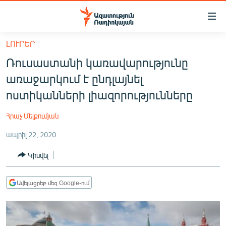
Մատչելիության
հղումներ
Անցնել
ԼՈՒՐԵՐ
հիմնական
ԱԶԱՏՈՒԹՅՈՒՆ TV
Ռուսաստանի կառավարությունը
բովանդակությանը
ՀԱՅԱՍՏԱՆ
Անցնել
առաջարկում է ընդլայնել
հիմնական
ՔԱՂԱՔԱԿԱՆ
ոստիկանների լիազորությունները
մենյուին
ԸՆՏՐՈՒԹՅՈՒՆՆԵՐ 2026
Որոնում
Հրաչ Մելքումյան
ԻՐԱՎՈՒՆՔ
ապրիլ 22, 2020
ՀԱՍԱՐԱԿՈՒԹՅՈՒՆ
Կիսվել
ՏՆՏԵՍՈՒԹՅՈՒՆ
ՂԱՐԱԲԱՂ
Ավելացրեք մեզ Google-ում
ՊԱՏԵՐԱԶՄԻ 6 ՇԱԲԱԹՆԵՐԸ
ՏԱՐԱԾԱՇՐՋԱՆ