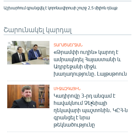
Աշխարհում գրանցվել է կորոնավիրուսի շուրջ 2,5 միլիոն դեպք
Շարունակել կարդալ
ՏԱՐԱԾԱՇՐՋԱՆ
«Թրամփի ուղին» կարող է
ամրապնդել Հայաստանի և
Ադրբեջանի միջև
խաղաղությունը. Լայթսթոուն
ՄԻՋԱԶԳԱՅԻՆ
Կադիրովը 3-րդ անգամ է
հավակնում Չեչնիայի
ղեկավարի պաշտոնին․ ԿԸՀ-ն
գրանցել է նրա
թեկնածությունը