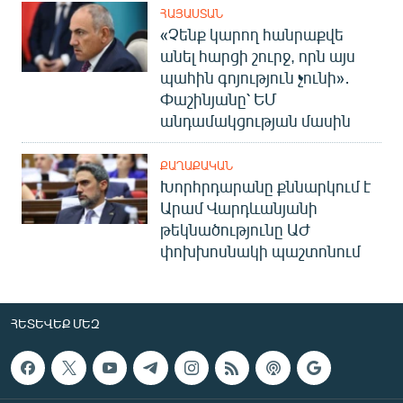
ՀԱՅԱՍՏԱՆ
«Չենք կարող հանրաքվե
անել հարցի շուրջ, որն այս
պահին գոյություն չունի»․
Փաշինյանը՝ ԵՄ
անդամակցության մասին
ՔԱՂԱՔԱԿԱՆ
Խորհրդարանը քննարկում է
Արամ Վարդևանյանի
թեկնածությունը ԱԺ
փոխխոսնակի պաշտոնում
ՀԵՏԵՎԵՔ ՄԵԶ