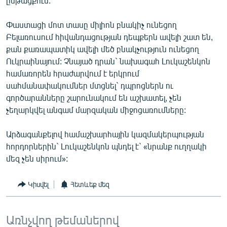
ընթացքում:
English
Փաստացի մոտ տասը միլիոն բնակիչ ունեցող
Русский
Բելառուսում հիվանդացության դեպքերն ավելի շատ են,
քան քառապատիկ ավելի մեծ բնակչություն ունեցող
ՀԵՏԵՎԵՔ ՄԵԶ
Ուկրաինայում: Չնայած դրան` նախագահ Լուկաշենկոն
համառորեն հրաժարվում է երկրում
սահմանափակումներ մտցնել` դպրոցներն ու
գործարանները շարունակում են աշխատել, չեն
չեղարկվել անգամ մարզական միջոցառումները:
«Ազատության» բոլոր կայքերը
Արձագանքելով համաշխարհային կազմակերպության
հորդորներին` Լուկաշենկոն պնդել է` «նրանք ուղղակի
մեզ չեն սիրում»:
Կիսվել
Հետևեք մեզ
Առնչվող թեմաներով