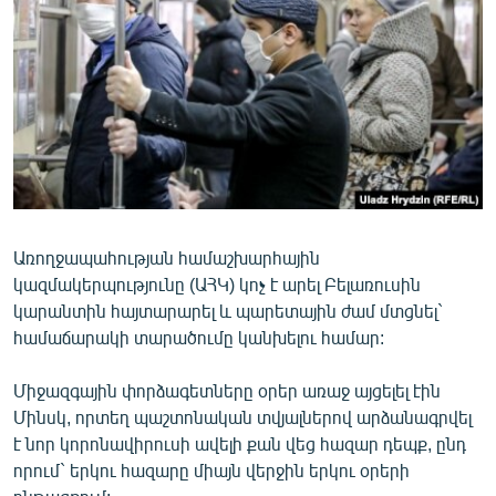
ՄԻՋԱԶԳԱՅԻՆ
ՄՇԱԿՈՒՅԹ
ՍՊՈՐՏ
ՄԵԿՆԱԲԱՆՈՒԹՅՈՒՆ
ՏՏ ԵՒ ԻՆՏԵՐՆԵՏ
ԿՈՐՈՆԱՎԻՐՈՒՍ
Առողջապահության համաշխարհային
ԱՐԽԻՎ
կազմակերպությունը (ԱՀԿ) կոչ է արել Բելառուսին
ՏԵՍԱՆՅՈՒԹԵՐ
կարանտին հայտարարել և պարետային ժամ մտցնել`
համաճարակի տարածումը կանխելու համար:
ԲԱՆԱՎԵՃ
ՁԳՏԵԼՈՎ ԼԱՎԱԳՈՒՅՆԻՆ
Միջազգային փորձագետները օրեր առաջ այցելել էին
Մինսկ, որտեղ պաշտոնական տվյալներով արձանագրվել
ՓՈԴՔԱՍԹ
է նոր կորոնավիրուսի ավելի քան վեց հազար դեպք, ընդ
որում` երկու հազարը միայն վերջին երկու օրերի
Հայերեն