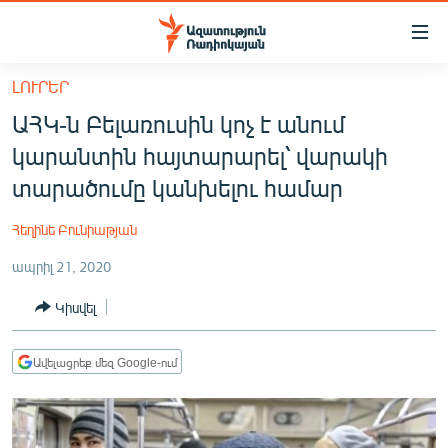
Մատչելիության
հղումներ
Անցնել
ԼՈՒՐԵՐ
հիմնական
ԱԶԱՏՈՒԹՅՈՒՆ TV
ԱՀԿ-ն Բելառուսին կոչ է անում
բովանդակությանը
ՀԱՅԱՍՏԱՆ
Անցնել
կարանտին հայտարարել՝ վարակի
հիմնական
ՔԱՂԱՔԱԿԱՆ
տարածումը կանխելու համար
մենյուին
ԸՆՏՐՈՒԹՅՈՒՆՆԵՐ 2026
Որոնում
Հեղինե Բունիաթյան
ԻՐԱՎՈՒՆՔ
ապրիլ 21, 2020
ՀԱՍԱՐԱԿՈՒԹՅՈՒՆ
Կիսվել
ՏՆՏԵՍՈՒԹՅՈՒՆ
ՂԱՐԱԲԱՂ
Ավելացրեք մեզ Google-ում
ՊԱՏԵՐԱԶՄԻ 6 ՇԱԲԱԹՆԵՐԸ
ՏԱՐԱԾԱՇՐՋԱՆ