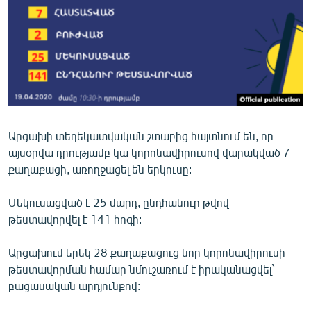
ՄԻՋԱԶԳԱՅԻՆ
ՄՇԱԿՈՒՅԹ
ՍՊՈՐՏ
ՄԵԿՆԱԲԱՆՈՒԹՅՈՒՆ
ՏՏ ԵՒ ԻՆՏԵՐՆԵՏ
Արցախի տեղեկատվական շտաբից հայտնում են, որ
ԿՈՐՈՆԱՎԻՐՈՒՍ
այսօրվա դրությամբ կա կորոնավիրուսով վարակված 7
ԱՐԽԻՎ
քաղաքացի, առողջացել են երկուսը:
ՏԵՍԱՆՅՈՒԹԵՐ
Մեկուսացված է 25 մարդ, ընդհանուր թվով
ԲԱՆԱՎԵՃ
թեստավորվել է 141 հոգի:
ՁԳՏԵԼՈՎ ԼԱՎԱԳՈՒՅՆԻՆ
Արցախում երեկ 28 քաղաքացուց նոր կորոնավիրուսի
ՓՈԴՔԱՍԹ
թեստավորման համար նմուշառում է իրականացվել`
բացասական արդյունքով:
Հայերեն