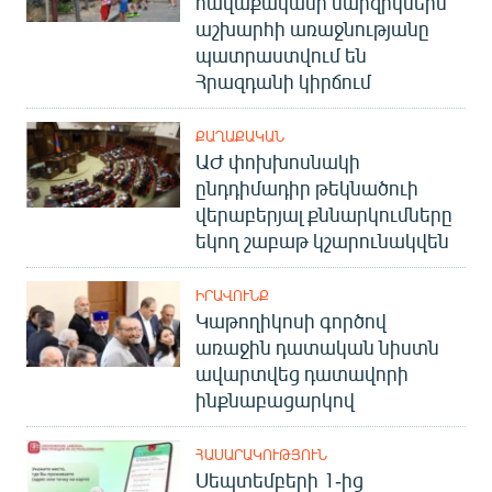
հավաքականի մարզիկներն
աշխարհի առաջնությանը
պատրաստվում են
Հրազդանի կիրճում
ՔԱՂԱՔԱԿԱՆ
ԱԺ փոխխոսնակի
ընդդիմադիր թեկնածուի
վերաբերյալ քննարկումները
եկող շաբաթ կշարունակվեն
ԻՐԱՎՈՒՆՔ
Կաթողիկոսի գործով
առաջին դատական նիստն
ավարտվեց դատավորի
ինքնաբացարկով
ՀԱՍԱՐԱԿՈՒԹՅՈՒՆ
Սեպտեմբերի 1-ից