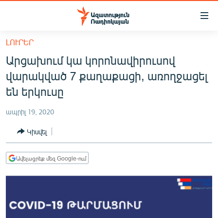
Մատչելիության
հղումներ
Անցնել
ԼՈՒՐԵՐ
հիմնական
ԱԶԱՏՈՒԹՅՈՒՆ TV
Արցախում կա կորոնավիրուսով
բովանդակությանը
ՀԱՅԱՍՏԱՆ
Անցնել
վարակված 7 քաղաքացի, առողջացել
հիմնական
ՔԱՂԱՔԱԿԱՆ
են երկուսը
մենյուին
ԸՆՏՐՈՒԹՅՈՒՆՆԵՐ 2026
Որոնում
ապրիլ 19, 2020
ԻՐԱՎՈՒՆՔ
Կիսվել
ՀԱՍԱՐԱԿՈՒԹՅՈՒՆ
ՏՆՏԵՍՈՒԹՅՈՒՆ
Ավելացրեք մեզ Google-ում
ՂԱՐԱԲԱՂ
ՊԱՏԵՐԱԶՄԻ 6 ՇԱԲԱԹՆԵՐԸ
ՏԱՐԱԾԱՇՐՋԱՆ