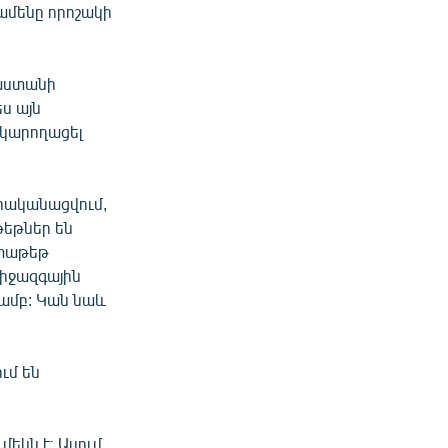
ամենը որոշակի
յաստանի
ս այն
 կարողացել
իրականացվում,
եթներ են
 փաթեթ
Միջազգային
ամբ: Կան նաև
ւմ են
եկն է։ Ասում