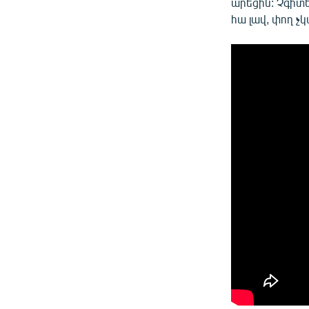
արեցին: Չգիտե
հա լավ, փող չկ