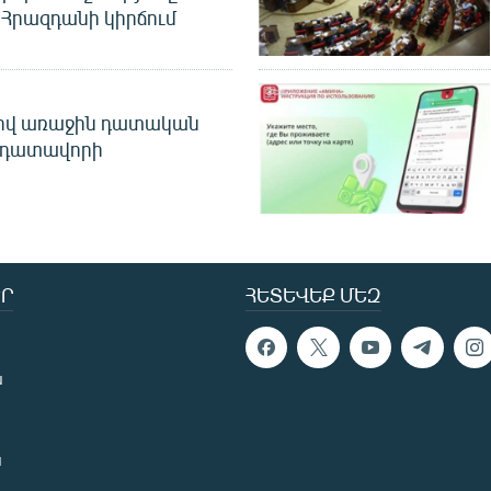
Հրազդանի կիրճում
ծով առաջին դատական
 դատավորի
Ր
ՀԵՏԵՎԵՔ ՄԵԶ
ն
ն