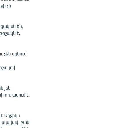
քի չի
ոցական են,
թոշակն է,
 չեն օգնում:
ոշակով
ել են
 որ, ասում է,
մ: Աղջիկս
 սկսվավ, բան