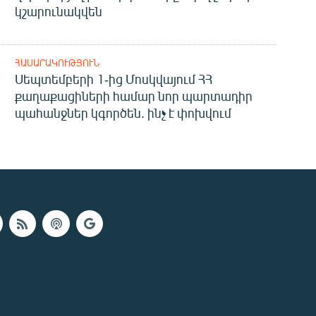
կշարունակվեն
ՀԱՍԱՐԱԿՈՒԹՅՈՒՆ
Սեպտեմբերի 1-ից Մոսկվայում ՀՀ
քաղաքացիների համար նոր պարտադիր
պահանջներ կգործեն. ինչ է փոխվում