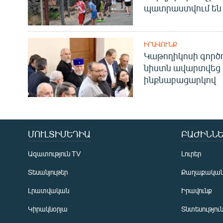
պատրաստվում են 
ԻՐԱՎՈՒՆՔ
Կաթողիկոսի գոր
նիստն ավարտվեց
ինքնաբացարկով
ՄՈՒԼՏԻՄԵԴԻԱ
ԲԱԺԻՆՆԵ
Ազատություն TV
Լուրեր
Տեսանյութեր
Քաղաքակա
Լրատվական
Իրավունք
Կիրակնօրյա
Տնտեսությու