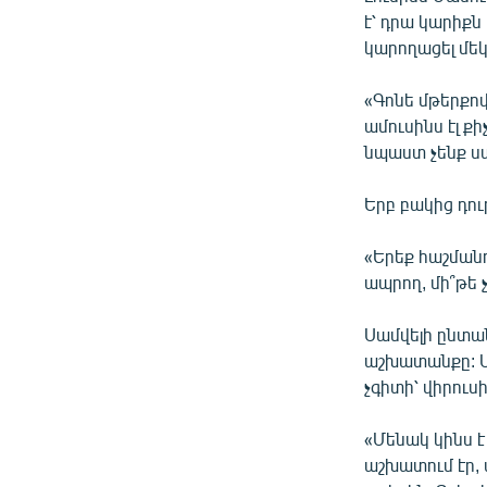
է՝ դրա կարիք
կարողացել մեկ
«Գոնե մթերքով
ամուսինս էլ քի
նպաստ չենք ստա
Երբ բակից դու
«Երեք հաշման
ապրող, մի՞թե 
Սամվելի ընտան
աշխատանքը: Սո
չգիտի՝ վիրու
«Մենակ կինս է
աշխատում էր, 