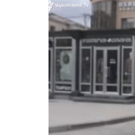
ՄԻՋԱԶԳԱՅԻՆ
ՄՇԱԿՈՒՅԹ
ՍՊՈՐՏ
ՄԵԿՆԱԲԱՆՈՒԹՅՈՒՆ
ՏՏ ԵՒ ԻՆՏԵՐՆԵՏ
ԿՈՐՈՆԱՎԻՐՈՒՍ
ԱՐԽԻՎ
ՏԵՍԱՆՅՈՒԹԵՐ
ԲԱՆԱՎԵՃ
ՁԳՏԵԼՈՎ ԼԱՎԱԳՈՒՅՆԻՆ
ՓՈԴՔԱՍԹ