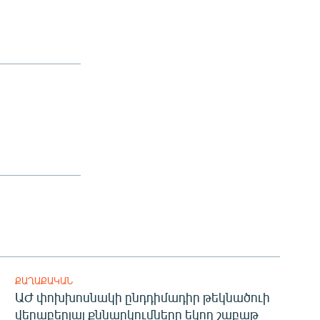
ՔԱՂԱՔԱԿԱՆ
ԱԺ փոխխոսնակի ընդդիմադիր թեկնածուի
վերաբերյալ քննարկումները եկող շաբաթ