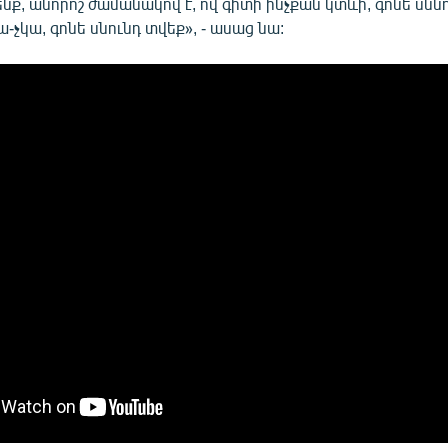
նք, անորոշ ժամանակով է, ով գիտի ինչքան կտևի, գոնե սննդ
ա-չկա, գոնե սնունդ տվեք», - ասաց նա: