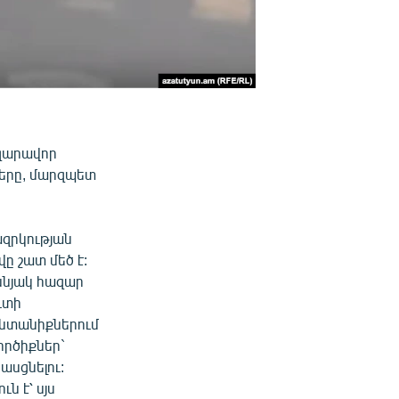
զարավոր
ները, մարզպետ
ազրկության
ը շատ մեծ է:
սնյակ հազար
ւտի
 ընտանիքներում
ործիքներ`
ասցնելու:
ն է՝ սյս