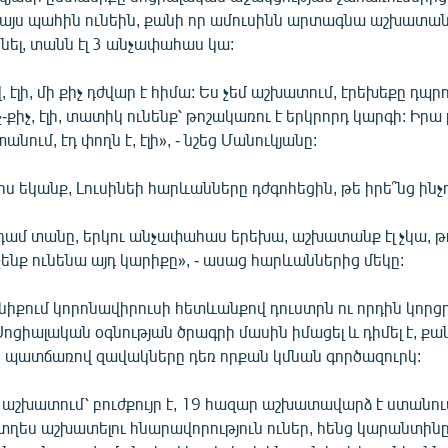
ն այս պահին ունեին, քանի որ ամուսինն արտագնա աշխատան
նել, տանն էլ 3 անչափահաս կա:
, էլի, մի քիչ դժվար է հիմա: Ես չեմ աշխատում, էրեխեքը դպր
չ-քիչ, էլի, տատիկ ունենք՝ թոշակառու է երկրորդ կարգի: Իրա 
նում, էդ փողն է, էլի», - նշեց Մանուկյանը:
րս եկանք, Լուսինեի հարևանները դժգոհեցին, թե իրե՞նց ինչու
դամ տանը, երկու անչափահաս երեխա, աշխատանք էլ չկա, թ
չենք ունենա այդ կարիքը», - ասաց հարևաններից մեկը:
իքում կորոնավիրուսի հետևանքով դուստրն ու որդին կորցր
ցիալական օգնության ծրագրի մասին իմացել և դիմել է, քանի
սի պատճառով զավակները դեռ որքան կմնան գործազուրկ:
 աշխատում՝ բուժքույր է, 19 հազար աշխատավարձ է ստանու
տղես աշխատելու հնարավորություն ուներ, հենց կարանտինը