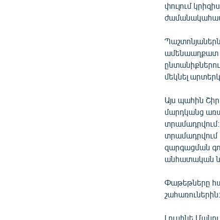
փուլում կրիզի
ժամանակահատվ
Պաշտոնյաներն
ամենաաղքատ մա
ընտանիքներու
մեկնել արտերկ
Այս պահին Շի
մարդկանց առա
տրամադրվում։
տրամադրվում 
զարգացման գո
անհատական նա
Փաթեթները հավ
շահառուներին
Լուսինե Մանու