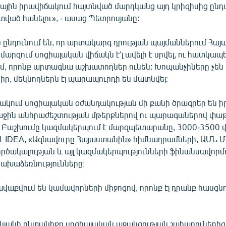
սային իրավիճակում հայտնված մարդկանց այդ կրիզիսից ընդ
ած հանելու», - ասաց Պետրոսյանը:
 ընդունում են, որ արտակարգ դրության պայմաններում Հա
րզում սոցիալական վիճակն է՛լ ավելի է սրվել, ու հատկապե
մ, որոնք արտագնա աշխատողներ ունեն: Խոպանչիները չեն
իր, մեկնողներն էլ պարապուրդի են մատնվել։
րակում սոցիալական օժանդակության մի քանի ծրագրեր են 
ջին անհրաժեշտության մթերքներով ու պարագաներով փաթ
 Բաշխումը կազմակերպում է մարզպետարանը, 3000-3500
է IDЕA, «Ազնավուրը Հայաստանին» հիմնադրամների, ԱՄՆ 
րծակալության և այլ կազմակերպությունների ֆինանսավորմ
խաձեռնությունները։
աքվում են կամավորների միջոցով, որոնք էլ դրանք հասցնո
։
կյանի ընտանիքը սոցիալական աջակցության շահառուներից մ