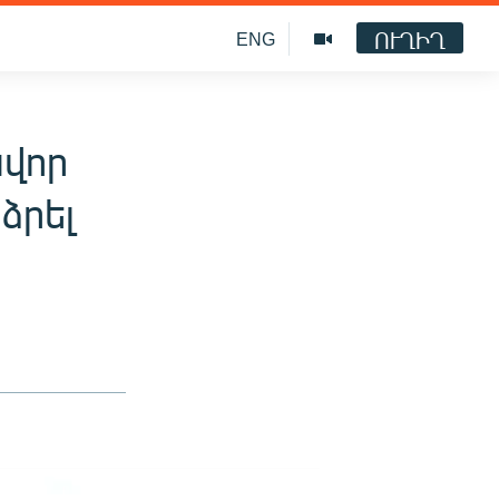
ՈՒՂԻՂ
ENG
ավոր
ձրել