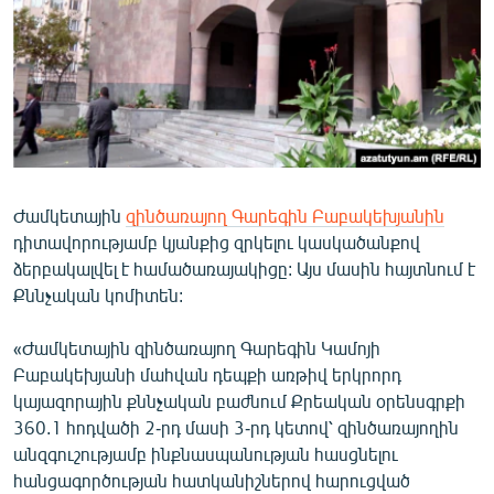
ՄԻՋԱԶԳԱՅԻՆ
ՄՇԱԿՈՒՅԹ
ՍՊՈՐՏ
ՄԵԿՆԱԲԱՆՈՒԹՅՈՒՆ
ՏՏ ԵՒ ԻՆՏԵՐՆԵՏ
Ժամկետային
զինծառայող Գարեգին Բաբակեխյանին
ԿՈՐՈՆԱՎԻՐՈՒՍ
դիտավորությամբ կյանքից զրկելու կասկածանքով
ԱՐԽԻՎ
ձերբակալվել է համածառայակիցը: Այս մասին հայտնում է
Քննչական կոմիտեն:
ՏԵՍԱՆՅՈՒԹԵՐ
ԲԱՆԱՎԵՃ
«Ժամկետային զինծառայող Գարեգին Կամոյի
Բաբակեխյանի մահվան դեպքի առթիվ երկրորդ
ՁԳՏԵԼՈՎ ԼԱՎԱԳՈՒՅՆԻՆ
կայազորային քննչական բաժնում Քրեական օրենսգրքի
ՓՈԴՔԱՍԹ
360.1 հոդվածի 2-րդ մասի 3-րդ կետով՝ զինծառայողին
անզգուշությամբ ինքնասպանության հասցնելու
Հայերեն
հանցագործության հատկանիշներով հարուցված