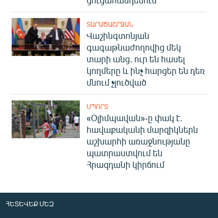
ՏԱՐԱԾԱՇՐՋԱՆ
Վաշինգտոնյան
գագաթնաժողովից մեկ
տարի անց. ուր են հասել
կողմերը և ինչ հարցեր են դեռ
մնում չլուծված
ՍՊՈՐՏ
«Օլիմպավան»-ը փակ է.
հավաքականի մարզիկներն
աշխարհի առաջնությանը
պատրաստվում են
Հրազդանի կիրճում
ՀԵՏԵՎԵՔ ՄԵԶ