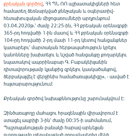
քրեական գործով
, ՀՀ ՊՆ ՌՈ աշխատակիցների հետ
English
համատեղ ձեռնարկված քննչական և օպերատիվ-
Русский
հետախուզական միջոցառումների արդյունքում
03.04.2020թ.՝ ժամը 22:25-ին, ՀՀ քրեական օրենսգրքի
365-րդ հոդվածի 1-ին մասով և ՀՀ քրեական օրենսգրքի
ՀԵՏԵՎԵՔ ՄԵԶ
104-րդ հոդվածի 2-րդ մասի 11-րդ կետով հանցանքներ
կատարելու՝ մարտական հերթապահություն կրելու
կանոնները խախտելու և նշված հանցանքը քողարկելու
նպատակով ապօրինաբար Գ. Բաբակեխյանին
դիտավորությամբ կյանքից զրկելու կասկածանքով,
«Ազատության» բոլոր կայքերը
ձերբակալվել է վերջինիս համածառայակիցը», - ասված է
հայտարարությունում:
Քրեական գործով նախաքննությունը շարունակվում է:
Զինծառայողը մահացու հրազենային վիրավորում է
ստացել ապրիլի 3-ին՝ ժամը 00:35-ի սահմանում,
Պաշտպանության բանակի հարավ-արևելյան
ուղղությամբ տեղակայված զորամասերից մեկի