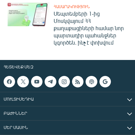
ՀԱՍԱՐԱԿՈՒԹՅՈՒՆ
Սեպտեմբերի 1-ից
Մոսկվայում ՀՀ
քաղաքացիների համար նոր
պարտադիր պահանջներ
կգործեն. ինչ է փոխվում
ՀԵՏԵՎԵՔ ՄԵԶ
ՄՈՒԼՏԻՄԵԴԻԱ
ԲԱԺԻՆՆԵՐ
ՄԵՐ ՄԱՍԻՆ