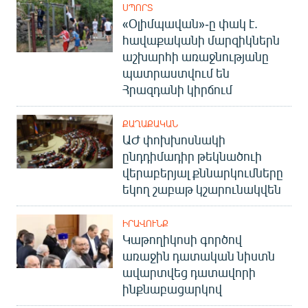
ՍՊՈՐՏ
«Օլիմպավան»-ը փակ է.
հավաքականի մարզիկներն
աշխարհի առաջնությանը
պատրաստվում են
Հրազդանի կիրճում
ՔԱՂԱՔԱԿԱՆ
ԱԺ փոխխոսնակի
ընդդիմադիր թեկնածուի
վերաբերյալ քննարկումները
եկող շաբաթ կշարունակվեն
ԻՐԱՎՈՒՆՔ
Կաթողիկոսի գործով
առաջին դատական նիստն
ավարտվեց դատավորի
ինքնաբացարկով