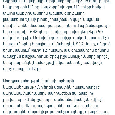
Եվրոպայում վարակի էպիկենտրոնը դարձած Իտալիայում
English
երկրորդ օրն է` նոր դեպքերը նվազում են, ինչը հիմք է
տալիս պաշտոնյաներին առայժմ զգուշավոր
Русский
լավատեսությամբ խոսել իրավիճակի կայունացման
մասին: Երեկ, մասնավորապես, երկրում արձանագրվել է
ՀԵՏԵՎԵՔ ՄԵԶ
նոր վիրուսի 1648 դեպք` նախորդ օրվա դեպքերի 50
տոկոսից էլ քիչ: Մահվան ցուցանիշը, սակայն, առայժմ չի
նվազում. երեկ Իտալիայում մահացել է 812 մարդ, անցած
երկու ամսում` շուրջ 12 հազար, այս ցուցանիշով երկիրն
առաջինն է աշխարհում: Երեկ իշխանությունները որոշել
են երկարաձգել համազգային կարանտինը առնվազն
«Ազատության» բոլոր կայքերը
մինչև ապրիլի 12-ը:
Առողջապահության համաշխարհային
կազմակերպությունը երեկ վերստին հայտարարել է`
սահմանափակումներն անհրաժեշտ են, բայց` ոչ
բավարար: «Մենք չպետք է սահմանափակվենք միայն
մարդկանց մեկուսացնելով, անհրաժեշտ է գտնել ու
մեկուսացնել վարակի յուրաքանչյուր դեպք, պետք է ցույց