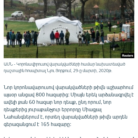
ՄԻՋԱԶԳԱՅԻՆ
ՄՇԱԿՈՒՅԹ
ՍՊՈՐՏ
ՄԵԿՆԱԲԱՆՈՒԹՅՈՒՆ
ՏՏ ԵՒ ԻՆՏԵՐՆԵՏ
ԿՈՐՈՆԱՎԻՐՈՒՍ
ԱՄՆ - Կորոնավիրուսով վարակվածների համար նախատեսված
դաշտային հոսպիտալ Նյու Յորքում, 29-ը մարտի, 2020թ.
ԱՐԽԻՎ
ՏԵՍԱՆՅՈՒԹԵՐ
Նոր կորոնավարուսով վարակվածների թիվն աշխարհում
ԲԱՆԱՎԵՃ
այսօր անցավ 800 հազարից: Միայն երեկ արձանագրվել է
ավելի քան 60 հազար նոր դեպք, ընդ որում, նոր
ՁԳՏԵԼՈՎ ԼԱՎԱԳՈՒՅՆԻՆ
դեպքերից յուրաքանչյուր երրորդը Միացյալ
ՓՈԴՔԱՍԹ
Նահանգներում է, որտեղ վարակվածների թիվն արդեն
գերազանցում է 165 հազարը:
Հայերեն