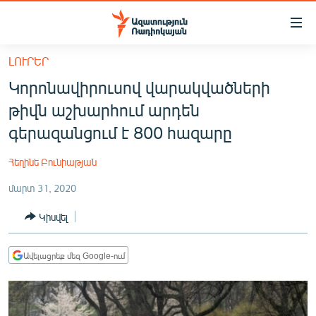
Մատչելիության
հղումներ
Անցնել
ԼՈՒՐԵՐ
հիմնական
ԱԶԱՏՈՒԹՅՈՒՆ TV
Կորոնավիրուսով վարակվածների
բովանդակությանը
ՀԱՅԱՍՏԱՆ
Անցնել
թիվն աշխարհում արդեն
հիմնական
ՔԱՂԱՔԱԿԱՆ
գերազանցում է 800 հազարը
մենյուին
ԸՆՏՐՈՒԹՅՈՒՆՆԵՐ 2026
Որոնում
Հեղինե Բունիաթյան
ԻՐԱՎՈՒՆՔ
մարտ 31, 2020
ՀԱՍԱՐԱԿՈՒԹՅՈՒՆ
Կիսվել
ՏՆՏԵՍՈՒԹՅՈՒՆ
ՂԱՐԱԲԱՂ
Ավելացրեք մեզ Google-ում
ՊԱՏԵՐԱԶՄԻ 6 ՇԱԲԱԹՆԵՐԸ
ՏԱՐԱԾԱՇՐՋԱՆ