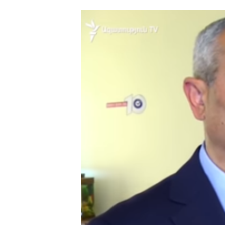
ՄԻՋԱԶԳԱՅԻՆ
ՄՇԱԿՈՒՅԹ
ՍՊՈՐՏ
ՄԵԿՆԱԲԱՆՈՒԹՅՈՒՆ
ՏՏ ԵՒ ԻՆՏԵՐՆԵՏ
ԿՈՐՈՆԱՎԻՐՈՒՍ
ԱՐԽԻՎ
ՏԵՍԱՆՅՈՒԹԵՐ
ԲԱՆԱՎԵՃ
ՁԳՏԵԼՈՎ ԼԱՎԱԳՈՒՅՆԻՆ
ՓՈԴՔԱՍԹ