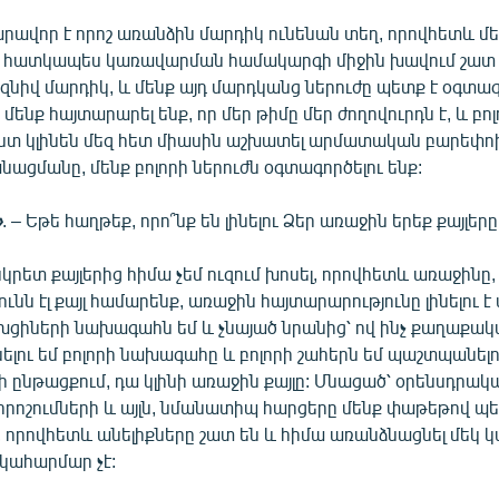
արավոր է որոշ առանձին մարդիկ ունենան տեղ, որովհետև 
 հատկապես կառավարման համակարգի միջին խավում շատ 
զնիվ մարդիկ, և մենք այդ մարդկանց ներուժը պետք է օգտա
ենք հայտարարել ենք, որ մեր թիմը մեր ժողովուրդն է, և բոլ
տ կլինեն մեզ հետ միասին աշխատել արմատական բարեփո
ացմանը, մենք բոլորի ներուժն օգտագործելու ենք:
»
. – Եթե հաղթեք, որո՞նք են լինելու Ձեր առաջին երեք քայլերը
ոնկրետ քայլերից հիմա չեմ ուզում խոսել, որովհետև առաջինը,
ւնն էլ քայլ համարենք, առաջին հայտարարությունը լինելու է 
ախցիների նախագահն եմ և չնայած նրանից՝ ով ինչ քաղաքակ
 լինելու եմ բոլորի նախագահը և բոլորի շահերն եմ պաշտպանե
 ընթացքում, դա կլինի առաջին քայլը: Մնացած՝ օրենսդրակ
որոշումների և այլն, նմանատիպ հարցերը մենք փաթեթով պե
 որովհետև անելիքները շատ են և հիմա առանձնացնել մեկ կա
կահարմար չէ: