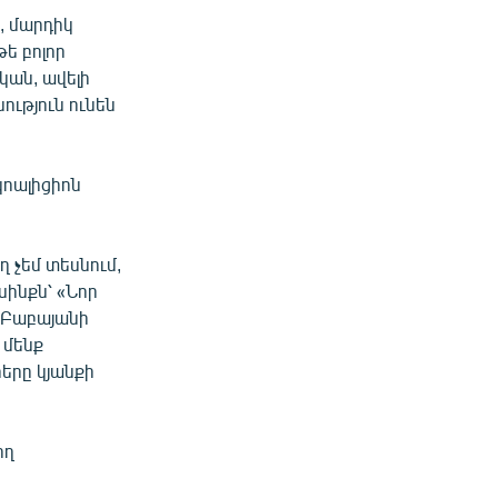
, մարդիկ
ե բոլոր
կան, ավելի
ություն ունեն
կոալիցիոն
ղ չեմ տեսնում,
սինքն՝ «Նոր
լ Բաբայանի
 մենք
երը կյանքի
ող