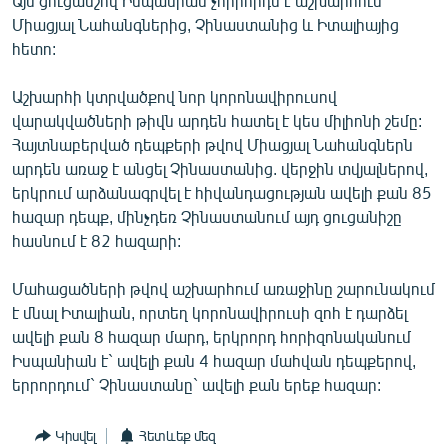
Այս ցուցանշով Իսպանիան չորրորդն է աշխարհում`
English
Միացյալ Նահանգներից, Չինաստանից և Իտալիայից
հետո:
Русский
Աշխարհի կտրվածքով նոր կորոնավիրուսով
ՀԵՏԵՎԵՔ ՄԵԶ
վարակվածների թիվն արդեն հատել է կես միլիոնի շեմը:
Հայտնաբերված դեպքերի թվով Միացյալ Նահանգներն
արդեն առաջ է անցել Չինաստանից. վերջին տվյալներով,
երկրում արձանագրվել է հիվանդացության ավելի քան 85
հազար դեպք, մինչդեռ Չինաստանում այդ ցուցանիշը
հասնում է 82 հազարի:
«Ազատության» բոլոր կայքերը
Մահացածների թվով աշխարհում առաջինը շարունակում
է մնալ Իտալիան, որտեղ կորոնավիրուսի զոհ է դարձել
ավելի քան 8 հազար մարդ, երկրորդ հորիզոնականում
Իսպանիան է` ավելի քան 4 հազար մահվան դեպքերով,
երրորդում` Չինաստանը` ավելի քան երեք հազար:
Կիսվել
Հետևեք մեզ