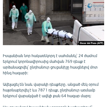
ՄԻՋԱԶԳԱՅԻՆ
ՄՇԱԿՈՒՅԹ
ՍՊՈՐՏ
ՄԵԿՆԱԲԱՆՈՒԹՅՈՒՆ
ՏՏ ԵՒ ԻՆՏԵՐՆԵՏ
ԿՈՐՈՆԱՎԻՐՈՒՍ
Իսպանիան նոր հակառեկորդ է սահմանել` 24 ժամում
ԱՐԽԻՎ
երկրում կորոնավիրուսից մահվան 769 դեպք է
ՏԵՍԱՆՅՈՒԹԵՐ
արձանագրվել` ընդհանուր ցուցանիշը հասցնելով մոտ
հինգ հազարի:
ԲԱՆԱՎԵՃ
ՁԳՏԵԼՈՎ ԼԱՎԱԳՈՒՅՆԻՆ
Ավելացել են նաև վարակի դեպքերը․ անցած մեկ օրում
հայտնաբերվել է ևս 7871 դեպք, ընդհանուր առմամբ
ՓՈԴՔԱՍԹ
երկրում վարակված է ավելի քան 64 հազար մարդ:
Հայերեն