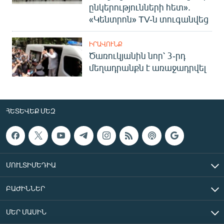
ընկերությունների հետ».
«Կենտրոն» TV-ն տուգանվեց
ԻՐԱՎՈՒՆՔ
Ծառուկյանին նոր՝ 3-րդ
մեղադրանքն է առաջադրվել
ՀԵՏԵՎԵՔ ՄԵԶ
ՄՈՒԼՏԻՄԵԴԻԱ
ԲԱԺԻՆՆԵՐ
ՄԵՐ ՄԱՍԻՆ