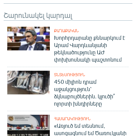
Շարունակել կարդալ
ՔԱՂԱՔԱԿԱՆ
Խորհրդարանը քննարկում է
Արամ Վարդևանյանի
թեկնածությունը ԱԺ
փոխխոսնակի պաշտոնում
ՏՆՏԵՍՈՒԹՅՈՒՆ
450 միլիոն դրամ
աջակցություն՝
ձկնաբույծներին. կլուծի՞
ոլորտի խնդիրները
ՀԱՍԱՐԱԿՈՒԹՅՈՒՆ
«Առյուծ եմ տեսնում,
ասոցացնում եմ Ծառուկյանի