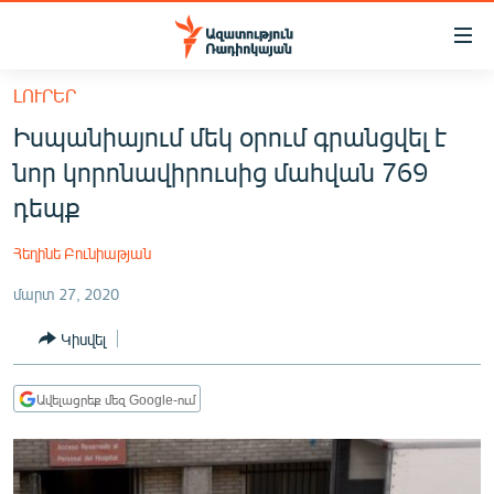
Մատչելիության
հղումներ
Անցնել
ԼՈՒՐԵՐ
հիմնական
ԱԶԱՏՈՒԹՅՈՒՆ TV
Իսպանիայում մեկ օրում գրանցվել է
բովանդակությանը
ՀԱՅԱՍՏԱՆ
Անցնել
նոր կորոնավիրուսից մահվան 769
հիմնական
ՔԱՂԱՔԱԿԱՆ
դեպք
մենյուին
ԸՆՏՐՈՒԹՅՈՒՆՆԵՐ 2026
Որոնում
Հեղինե Բունիաթյան
ԻՐԱՎՈՒՆՔ
մարտ 27, 2020
ՀԱՍԱՐԱԿՈՒԹՅՈՒՆ
Կիսվել
ՏՆՏԵՍՈՒԹՅՈՒՆ
ՂԱՐԱԲԱՂ
Ավելացրեք մեզ Google-ում
ՊԱՏԵՐԱԶՄԻ 6 ՇԱԲԱԹՆԵՐԸ
ՏԱՐԱԾԱՇՐՋԱՆ