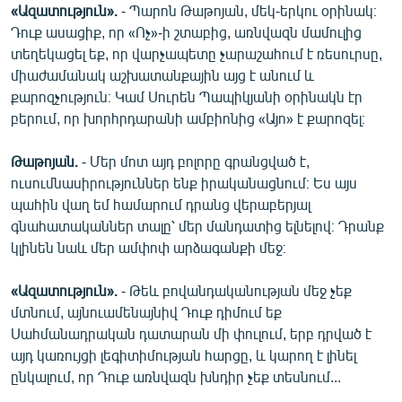
«Ազատություն».
- Պարոն Թաթոյան, մեկ-երկու օրինակ։
Դուք ասացիք, որ «Ոչ»-ի շտաբից, առնվազն մամուլից
տեղեկացել եք, որ վարչապետը չարաշահում է ռեսուրսը,
միաժամանակ աշխատանքային այց է անում և
քարոզչություն։ Կամ Սուրեն Պապիկյանի օրինակն էր
բերում, որ խորհրդարանի ամբիոնից «Այո» է քարոզել։
Թաթոյան.
- Մեր մոտ այդ բոլորը գրանցված է,
ուսումնասիրություններ ենք իրականացնում։ Ես այս
պահին վաղ եմ համարում դրանց վերաբերյալ
գնահատականներ տալը՝ մեր մանդատից ելնելով։ Դրանք
կլինեն նաև մեր ամփոփ արձագանքի մեջ։
«Ազատություն».
- Թեև բովանդականության մեջ չեք
մտնում, այնուամենայնիվ Դուք դիմում եք
Սահմանադրական դատարան մի փուլում, երբ դրված է
այդ կառույցի լեգիտիմության հարցը, և կարող է լինել
ընկալում, որ Դուք առնվազն խնդիր չեք տեսնում...