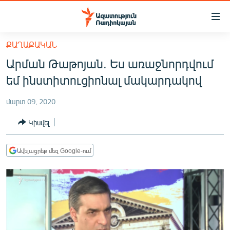
Մատչելիության
հղումներ
Անցնել
ՔԱՂԱՔԱԿԱՆ
հիմնական
ԱԶԱՏՈՒԹՅՈՒՆ TV
Արման Թաթոյան. Ես առաջնորդվում
բովանդակությանը
ՀԱՅԱՍՏԱՆ
Անցնել
եմ ինստիտուցիոնալ մակարդակով
հիմնական
ՔԱՂԱՔԱԿԱՆ
մենյուին
մարտ 09, 2020
ԸՆՏՐՈՒԹՅՈՒՆՆԵՐ 2026
Որոնում
Կիսվել
ԻՐԱՎՈՒՆՔ
ՀԱՍԱՐԱԿՈՒԹՅՈՒՆ
Ավելացրեք մեզ Google-ում
ՏՆՏԵՍՈՒԹՅՈՒՆ
ՂԱՐԱԲԱՂ
ՊԱՏԵՐԱԶՄԻ 6 ՇԱԲԱԹՆԵՐԸ
ՏԱՐԱԾԱՇՐՋԱՆ