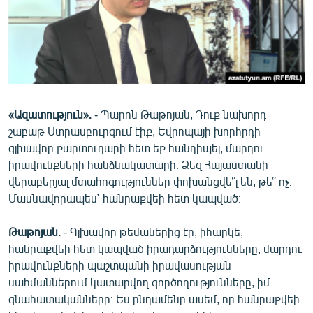
ՄԻՋԱԶԳԱՅԻՆ
ՄՇԱԿՈՒՅԹ
ՍՊՈՐՏ
ՄԵԿՆԱԲԱՆՈՒԹՅՈՒՆ
ՏՏ ԵՒ ԻՆՏԵՐՆԵՏ
«Ազատություն».
- Պարոն Թաթոյան, Դուք նախորդ
շաբաթ Ստրասբուրգում էիք, Եվրոպայի խորհրդի
ԿՈՐՈՆԱՎԻՐՈՒՍ
գլխավոր քարտուղարի հետ եք հանդիպել, մարդու
ԱՐԽԻՎ
իրավունքների հանձնակատարի։ Ձեզ Հայաստանի
վերաբերյալ մտահոգություններ փոխանցվե՞լ են, թե՞ ոչ։
ՏԵՍԱՆՅՈՒԹԵՐ
Մասնավորապես՝ հանրաքվեի հետ կապված։
ԲԱՆԱՎԵՃ
Թաթոյան.
- Գլխավոր թեմաներից էր, իհարկե,
ՁԳՏԵԼՈՎ ԼԱՎԱԳՈՒՅՆԻՆ
հանրաքվեի հետ կապված իրադարձությունները, մարդու
ՓՈԴՔԱՍԹ
իրավունքների պաշտպանի իրավասության
սահմաններում կատարվող գործողությունները, իմ
գնահատականները։ Ես ընդամենը ասեմ, որ հանրաքվեի
Հայերեն