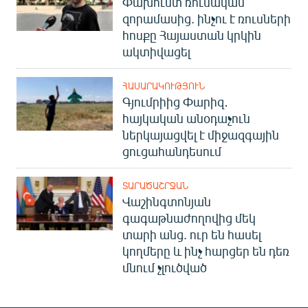
Փախուստ ռուսական
զորամասից. ինչու է ռուսների
հոսքը Հայաստան կրկին
ակտիվացել
ՀԱՍԱՐԱԿՈՒԹՅՈՒՆ
Գյումրիից Փարիզ․
հայկական անօդաչուն
ներկայացվել է միջազգային
ցուցահանդեսում
ՏԱՐԱԾԱՇՐՋԱՆ
Վաշինգտոնյան
գագաթնաժողովից մեկ
տարի անց. ուր են հասել
կողմերը և ինչ հարցեր են դեռ
մնում չլուծված