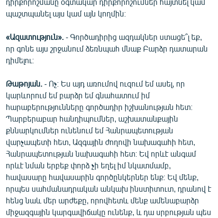
դիրքորոշմանը օգտակար դիրքորոշումներ հայտնել կամ
պաշտպանել այս կամ այն կողմին։
«Ազատություն».
- Գործադիրից ազդակներ ստացե՞լ եք,
որ գոնե այս շրջանում ձեռնպահ մնաք Բարձր դատարան
դիմելու։
Թաթոյան.
- Ոչ։ Ես այդ առումով ուզում եմ ասել, որ
կարևորում եմ բարձր եմ գնահատում իմ
հարաբերությունները գործադիր իշխանության հետ։
Պարբերաբար հանդիպումներ, աշխատանքային
քննարկումներ ունենում եմ Հանրապետության
վարչապետի հետ, Ազգային ժողովի նախագահի հետ,
Հանրապետության նախագահի հետ։ Եվ որևէ անգամ
որևէ նման երբեք փորձ չի եղել իմ նկատմամբ,
հավասարը հավասարին գործընկերներ ենք։ Եվ մենք,
որպես սահմանադրական անկախ ինստիտուտ, դրանով է
հենց նաև մեր արժեքը, որովհետև մենք ամենաբարձր
միջազգային կարգավիճակը ունենք, և դա սրբության պես