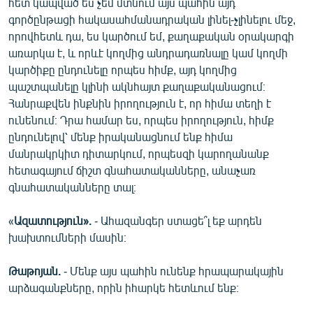
հետ կապված ես չեմ մտնում այս պահին այդ
English
գործընթացի հակասահմանադրական լինել-չլինելու մեջ,
որովհետև դա, ես կարծում եմ, քաղաքական օրակարգի
Русский
առարկա է, և որևէ կողմից անդրադառնալը կամ կողմի
կարծիքը ընդունելը որպես հիմք, այդ կողմից
ՀԵՏԵՎԵՔ ՄԵԶ
պաշտպանելը կլինի ակնհայտ քաղաքականացում։
Հանրաքվեն ինքնին իրողություն է, որ հիմա տեղի է
ունենում։ Դրա համար ես, որպես իրողություն, հիմք
ընդունելով՝ մենք իրականացնում ենք հիմա
մանրակրկիտ դիտարկում, որպեսզի կարողանանք
հետագայում ճիշտ գնահատականները, անաչառ
«Ազատության» բոլոր կայքերը
գնահատականները տալ։
«
Ազատություն».
- Ահազանգեր ստացե՞լ եք արդեն
խախտումների մասին։
Թաթոյան.
- Մենք այս պահին ունենք հրապարակային
արձագանքները, որին իհարկե հետևում ենք։