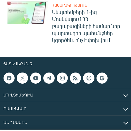
ՀԱՍԱՐԱԿՈՒԹՅՈՒՆ
Սեպտեմբերի 1-ից
Մոսկվայում ՀՀ
քաղաքացիների համար նոր
պարտադիր պահանջներ
կգործեն. ինչ է փոխվում
ՀԵՏԵՎԵՔ ՄԵԶ
ՄՈՒԼՏԻՄԵԴԻԱ
ԲԱԺԻՆՆԵՐ
ՄԵՐ ՄԱՍԻՆ