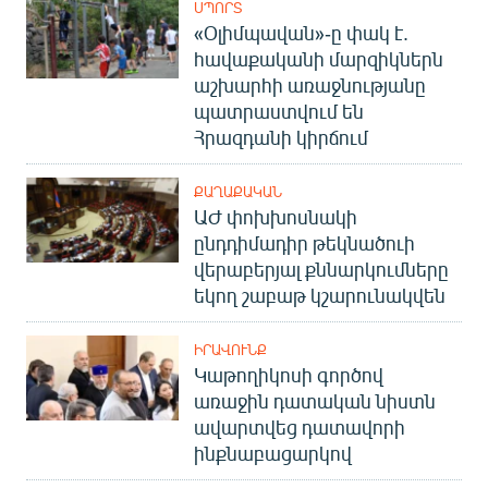
ՍՊՈՐՏ
«Օլիմպավան»-ը փակ է.
հավաքականի մարզիկներն
աշխարհի առաջնությանը
պատրաստվում են
Հրազդանի կիրճում
ՔԱՂԱՔԱԿԱՆ
ԱԺ փոխխոսնակի
ընդդիմադիր թեկնածուի
վերաբերյալ քննարկումները
եկող շաբաթ կշարունակվեն
ԻՐԱՎՈՒՆՔ
Կաթողիկոսի գործով
առաջին դատական նիստն
ավարտվեց դատավորի
ինքնաբացարկով