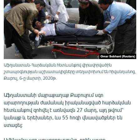
ՄԻՋԱԶԳԱՅԻՆ
ՄՇԱԿՈՒՅԹ
ՍՊՈՐՏ
ՄԵԿՆԱԲԱՆՈՒԹՅՈՒՆ
ՏՏ ԵՒ ԻՆՏԵՐՆԵՏ
ԿՈՐՈՆԱՎԻՐՈՒՍ
Աֆղանստան-Հարձակման հետևանքով վիրավորվածին
շտապօգնության աշխատակիցները տեղափոխում են հիվանդանոց,
ԱՐԽԻՎ
Քաբուլ, 6-ը մարտի, 2020թ.
ՏԵՍԱՆՅՈՒԹԵՐ
Աֆղանստանի մայրաքաղաք Քաբուլում սգո
ԲԱՆԱՎԵՃ
արարողության ժամանակ իրականացված հարձակման
ՁԳՏԵԼՈՎ ԼԱՎԱԳՈՒՅՆԻՆ
հետևանքով զոհվել է առնվազն 27 մարդ, այդ թվում՝
կանայք և երեխաներ, ևս 55 հոգի վնասվածքներ են
ՓՈԴՔԱՍԹ
ստացել:
Հայերեն
Ամենամյա սգո արարողությունը, որին այսօր