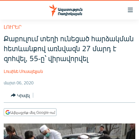
Մատչելիության
հղումներ
Անցնել
ԼՈՒՐԵՐ
հիմնական
ԱԶԱՏՈՒԹՅՈՒՆ TV
Քաբուլում տեղի ունեցած հարձակման
բովանդակությանը
ՀԱՅԱՍՏԱՆ
Անցնել
հետևանքով առնվազն 27 մարդ է
հիմնական
ՔԱՂԱՔԱԿԱՆ
զոհվել, 55-ը՝ վիրավորվել
մենյուին
ԸՆՏՐՈՒԹՅՈՒՆՆԵՐ 2026
Որոնում
Լուսինե Մուսայելյան
ԻՐԱՎՈՒՆՔ
մարտ 06, 2020
ՀԱՍԱՐԱԿՈՒԹՅՈՒՆ
Կիսվել
ՏՆՏԵՍՈՒԹՅՈՒՆ
ՂԱՐԱԲԱՂ
Ավելացրեք մեզ Google-ում
ՊԱՏԵՐԱԶՄԻ 6 ՇԱԲԱԹՆԵՐԸ
ՏԱՐԱԾԱՇՐՋԱՆ