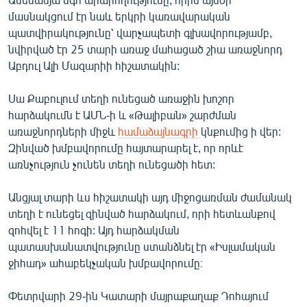
English
մասնակցում էր նաև երկրի կառավարական
պատվիրակությունը՝ վարչապետի գլխավորությամբ,
Русский
նվիրված էր 25 տարի առաջ մահացած շիա առաջնորդ
Աբդուլ Ալի Մազարիի հիշատակին:
ՀԵՏԵՎԵՔ ՄԵԶ
Սա Քաբուլում տեղի ունեցած առաջին խոշոր
հարձակումն է ԱՄՆ-ի և «Թալիբան» շարժման
առաջնորդների միջև
համաձայնագրի
կնքումից ի վեր:
Զինված խմբավորումը հայտարարել է, որ որևէ
առնչություն չունեն տեղի ունեցածի հետ:
«Ազատության» բոլոր կայքերը
Անցյալ տարի ևս հիշատակի այդ միջոցառման ժամանակ
տեղի է ունեցել զինված հարձակում, որի հետևանքով
զոհվել է 11 հոգի: Այդ հարձակման
պատասխանատվությունը ստանձնել էր «Իսլամական
ջիհադ» ահաբեկչական խմբավորումը։
Փետրվարի 29-ին Կատարի մայրաքաղաք Դոհայում