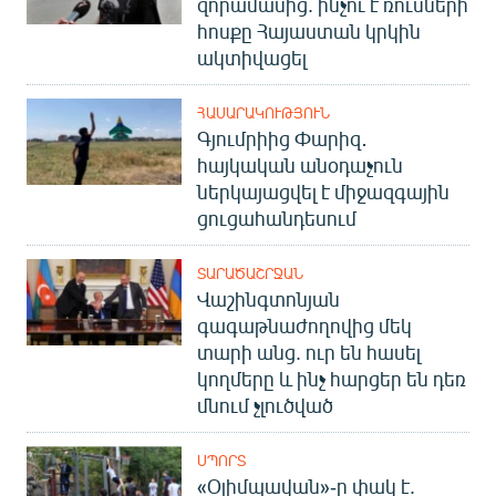
զորամասից. ինչու է ռուսների
հոսքը Հայաստան կրկին
ակտիվացել
ՀԱՍԱՐԱԿՈՒԹՅՈՒՆ
Գյումրիից Փարիզ․
հայկական անօդաչուն
ներկայացվել է միջազգային
ցուցահանդեսում
ՏԱՐԱԾԱՇՐՋԱՆ
Վաշինգտոնյան
գագաթնաժողովից մեկ
տարի անց. ուր են հասել
կողմերը և ինչ հարցեր են դեռ
մնում չլուծված
ՍՊՈՐՏ
«Օլիմպավան»-ը փակ է.