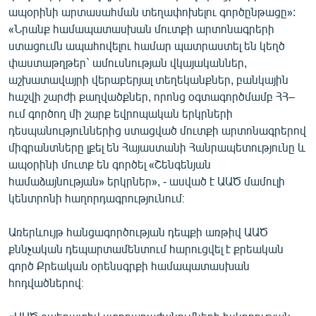
ապօրինի արտասահման տեղափոխելու գործընթացը»:
English
«Նրանք համապատասխան մուտքի արտոնագրերի
Русский
ստացումն ապահովելու համար պատրաստել են կեղծ
փաստաթղթեր` ամուսնության վկայականներ,
ՀԵՏԵՎԵՔ ՄԵԶ
աշխատավայրի վերաբերյալ տեղեկանքներ, բանկային
հաշվի շարժի քաղվածքներ, որոնց օգտագործմամբ ՀՀ–
ում գործող մի շարք եվրոպական երկրների
դեսպանություններից ստացված մուտքի արտոնագրերով
միգրանտները լքել են Հայաստանի Հանրապետությունը և
ապօրինի մուտք են գործել «Շենգենյան
«Ազատության» բոլոր կայքերը
համաձայնության» երկրներ», - ասված է ԱԱԾ մամուլի
կենտրոնի հաղորդագրությունում։
Առերևույթ հանցագործության դեպքի առթիվ ԱԱԾ
քննչական դեպարտամենտում հարուցվել է քրեական
գործ Քրեական օրենսգրքի համապատասխան
հոդվածներով։