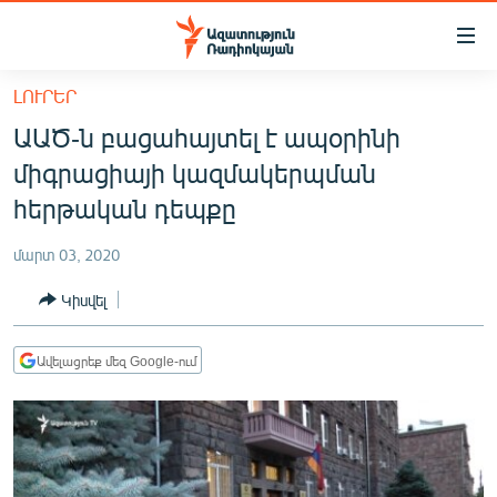
Մատչելիության
հղումներ
Անցնել
ԼՈՒՐԵՐ
հիմնական
ԱԶԱՏՈՒԹՅՈՒՆ TV
ԱԱԾ-ն բացահայտել է ապօրինի
բովանդակությանը
ՀԱՅԱՍՏԱՆ
Անցնել
միգրացիայի կազմակերպման
հիմնական
ՔԱՂԱՔԱԿԱՆ
հերթական դեպքը
մենյուին
ԸՆՏՐՈՒԹՅՈՒՆՆԵՐ 2026
Որոնում
մարտ 03, 2020
ԻՐԱՎՈՒՆՔ
Կիսվել
ՀԱՍԱՐԱԿՈՒԹՅՈՒՆ
ՏՆՏԵՍՈՒԹՅՈՒՆ
Ավելացրեք մեզ Google-ում
ՂԱՐԱԲԱՂ
ՊԱՏԵՐԱԶՄԻ 6 ՇԱԲԱԹՆԵՐԸ
ՏԱՐԱԾԱՇՐՋԱՆ