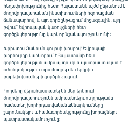
English
հեղափոխությունից հետո Հայաստանն այժմ ընթանում է
ժողովրդավարական ինստիտուտների հզորացման
Русский
ճանապարհով, և այդ գործընթացում միջազգային, այդ
թվում՝ եվրոպական կառույցների հետ
ՀԵՏԵՎԵՔ ՄԵԶ
գործընկերությունը կարևոր նշանակություն ունի:
Խրիստոս Յակումոպուլոսի խոսքով՝ Եվրոպայի
խորհուրդը կարևորում է Հայաստանի հետ
գործընկերության ամրապնդումը և պատրաստակամ է
օժանդակություն տրամադրել մեր երկրին
«Ազատության» բոլոր կայքերը
բարեփոխումների գործընթացում:
Կողմերը վերահաստատել են մեր երկրում
ժողովրդավարությունն ամրապնդելու ուղղությամբ
համատեղ խորհրդատվական քննարկումները
շարունակելու և համագործակցությունը խորացնելու
պատրաստակամությունը: