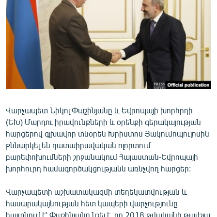
ՄԻՋԱԶԳԱՅԻՆ
ՄՇԱԿՈՒՅԹ
ՍՊՈՐՏ
ՄԵԿՆԱԲԱՆՈՒԹՅՈՒՆ
ՏՏ ԵՒ ԻՆՏԵՐՆԵՏ
ԿՈՐՈՆԱՎԻՐՈՒՍ
Վարչապետ Նիկոլ Փաշինյանը և Եվրոպայի խորհրդի
ԱՐԽԻՎ
(ԵԽ) Մարդու իրավունքների և օրենքի գերակայության
ՏԵՍԱՆՅՈՒԹԵՐ
հարցերով գլխավոր տնօրեն Խրիստոս Յակումոպուլոսին
քննարկել են դատաիրավական ոլորտում
ԲԱՆԱՎԵՃ
բարեփոխումների շրջանակում Հայաստան-Եվրոպայի
ՁԳՏԵԼՈՎ ԼԱՎԱԳՈՒՅՆԻՆ
խորհուրդ համագործակցությանն առնչվող հարցեր:
ՓՈԴՔԱՍԹ
Վարչապետի աշխատակազմի տեղեկատվության և
հասարակայնության հետ կապերի վարչությունը
Հայերեն
հայտնում է՝ Փաշինյանը նշել է, որ 2018 թվականի թավշյա