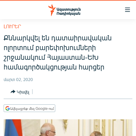
Մատչելիության
հղումներ
Անցնել
ԼՈՒՐԵՐ
հիմնական
ԱԶԱՏՈՒԹՅՈՒՆ TV
Քննարկվել են դատաիրավական
բովանդակությանը
ՀԱՅԱՍՏԱՆ
Անցնել
ոլորտում բարեփոխումների
հիմնական
ՔԱՂԱՔԱԿԱՆ
շրջանակում Հայաստան-ԵԽ
մենյուին
ԸՆՏՐՈՒԹՅՈՒՆՆԵՐ 2026
համագործակցության հարցեր
Որոնում
ԻՐԱՎՈՒՆՔ
մարտ 02, 2020
ՀԱՍԱՐԱԿՈՒԹՅՈՒՆ
Կիսվել
ՏՆՏԵՍՈՒԹՅՈՒՆ
ՂԱՐԱԲԱՂ
Ավելացրեք մեզ Google-ում
ՊԱՏԵՐԱԶՄԻ 6 ՇԱԲԱԹՆԵՐԸ
ՏԱՐԱԾԱՇՐՋԱՆ