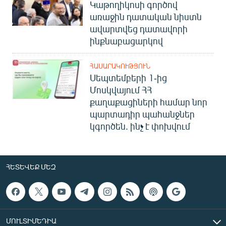
Կաթողիկոսի գործով
առաջին դատական նիստն
ավարտվեց դատավորի
ինքնաբացարկով
ՀԱՍԱՐԱԿՈՒԹՅՈՒՆ
Սեպտեմբերի 1-ից
Մոսկվայում ՀՀ
քաղաքացիների համար նոր
պարտադիր պահանջներ
կգործեն. ինչ է փոխվում
ՀԵՏԵՎԵՔ ՄԵԶ
ՄՈՒԼՏԻՄԵԴԻԱ