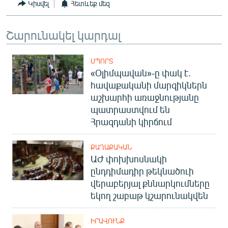
Կիսվել
Հետևեք մեզ
Շարունակել կարդալ
ՍՊՈՐՏ
«Օլիմպավան»-ը փակ է.
հավաքականի մարզիկներն
աշխարհի առաջնությանը
պատրաստվում են
Հրազդանի կիրճում
ՔԱՂԱՔԱԿԱՆ
ԱԺ փոխխոսնակի
ընդդիմադիր թեկնածուի
վերաբերյալ քննարկումները
եկող շաբաթ կշարունակվեն
ԻՐԱՎՈՒՆՔ