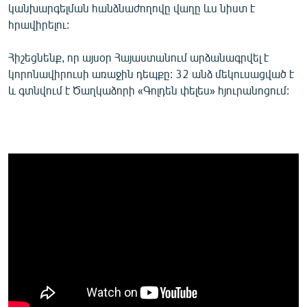
կանխարգելման հանձնաժողովը վաղը ևս նիստ է
English
հրավիրելու:
Русский
Հիշեցնենք, որ այսօր Հայաստանում արձանագրվել է
կորոնավիրուսի առաջին դեպքը: 32 անձ մեկուսացված է
ՀԵՏԵՎԵՔ ՄԵԶ
և գտնվում է Ծաղկաձորի «Գոլդեն փելես» հյուրանոցում:
«Ազատության» բոլոր կայքերը