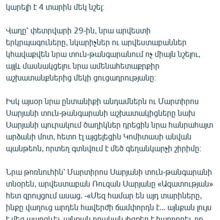
կարելի է 4 տարին մեկ նշել։
English
Русский
Վաղը՝ փետրվարի 29-ին, նրա արվեստի
երկրպագուները, նկարիչներ ու արվեստաբաններ
ՀԵՏԵՎԵՔ ՄԵԶ
կհավաքվեն նրա տուն-թանգարանում ոչ միայն նշելու,
այլև մասնակցելու նրա ամենահետաքրքիր
աշխատանքներից մեկի ցուցադրությանը։
Իսկ այսօր նրա ընտանիքի անդամներն ու Մարտիրոս
Սարյանի տուն-թանգարանի աշխատակիցները նախ
«Ազատության» բոլոր կայքերը
Սարյանի պուրակում ծաղիկներ դրեցին նրա հանրահայտ
արձանի մոտ, հետո էլ այցելեցին Կոմիտասի անվան
պանթեոն, որտեղ գտնվում է մեծ գեղանկարչի շիրիմը։
Նրա թոռնուհին՝ Մարտիրոս Սարյանի տուն-թանգարանի
տնօրեն, արվեստաբան Ռուզան Սարյանը «Ազատության»
հետ զրույցում ասաց. -«Մեզ համար են այդ տարիները,
ինքը վաղուց արդեն հավերժի ճամփորդն է... այնքան լույս
է մեզ պարգևել, այնքան դրական լիցքեր է հաղորդել, որ