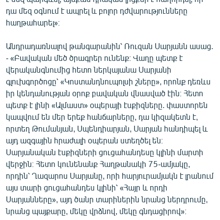
դա մեզ օգնում է ապրել և բոլոր դժվարությունները
հաղթահարել»։
Անդրադառնալով թանգարանին՝ Ռուզան Սարյանն ասաց.
- «Բավական մեծ ծրագրեր ունենք։ Վաղը պետք է
վերականգնումից հետո ներկայանա Սարյանի
գլուխգործոցը՝ «Կոստանդնուպոլսի շները», որոնք դեռևս
իր կենդանության օրոք բավական վնասված էին։ Հետո
պետք է լինի «Ալմաստ» օպերայի էսքիզները. փաստորեն
կապվում են մեր երեք հանճարները, դա կիզակետն է,
որտեղ Թումանյան, Սպենդիարյան, Սարյան հանդիպել և
այդ ազգային հրաժալի օպերան ստեղծել են։
Սարյանական էսքիզների ցուցահանդեսը կլինի մարտի
վերջին։ Հետո կունենանք Հաղթանակի 75-ամյակը,
որդին՝ Ղազարոս Սարյանը, որի հարյուրամյակն է լրանում
այս տարի ցուցահանդես կլինի՝ «Հայր և որդի
Սարյանները», այդ ծանր տարիներին նրանց ներդրումը,
նրանց պայքարը, մեկը վրձնով, մեկը գնդացիրով»։