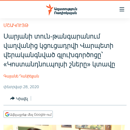
Մատչելիության
հղումներ
Անցնել
ՄՇԱԿՈՒՅԹ
հիմնական
ԱԶԱՏՈՒԹՅՈՒՆ TV
Սարյանի տուն-թանգարանում
բովանդակությանը
ՀԱՅԱՍՏԱՆ
Անցնել
վաղվանից կցուցադրվի Վարպետի
հիմնական
ՔԱՂԱՔԱԿԱՆ
վերականգնված գլուխգործոցը՝
մենյուին
ԸՆՏՐՈՒԹՅՈՒՆՆԵՐ 2026
«Կոստանդնուպոլսի շները» կտավը
Որոնում
ԻՐԱՎՈՒՆՔ
Գայանե Դանիելյան
ՀԱՍԱՐԱԿՈՒԹՅՈՒՆ
փետրվար 28, 2020
ՏՆՏԵՍՈՒԹՅՈՒՆ
Կիսվել
ՂԱՐԱԲԱՂ
ՊԱՏԵՐԱԶՄԻ 6 ՇԱԲԱԹՆԵՐԸ
Ավելացրեք մեզ Google-ում
ՏԱՐԱԾԱՇՐՋԱՆ