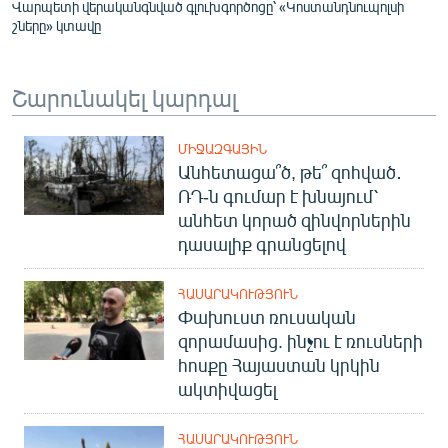
Վարպետի վերականգնված գլուխգործոցը՝ «Կոստանդնուպոլսի
շները» կտավը
Շարունակել կարդալ
ՄԻՋԱԶԳԱՅԻՆ
Անհետացա՞ծ, թե՞ զոհված․
ՌԴ-ն գումար է խնայում՝
անհետ կորած զինվորներին
դասալիք գրանցելով
ՀԱՍԱՐԱԿՈՒԹՅՈՒՆ
Փախուստ ռուսական
զորամասից. ինչու է ռուսների
հոսքը Հայաստան կրկին
ակտիվացել
ՀԱՍԱՐԱԿՈՒԹՅՈՒՆ