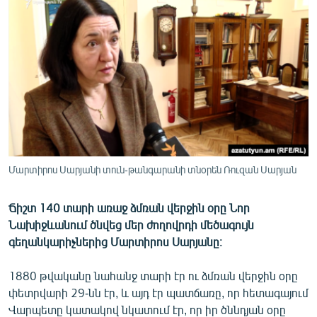
ՄԻՋԱԶԳԱՅԻՆ
ՄՇԱԿՈՒՅԹ
ՍՊՈՐՏ
ՄԵԿՆԱԲԱՆՈՒԹՅՈՒՆ
ՏՏ ԵՒ ԻՆՏԵՐՆԵՏ
ԿՈՐՈՆԱՎԻՐՈՒՍ
ԱՐԽԻՎ
Մարտիրոս Սարյանի տուն-թանգարանի տնօրեն Ռուզան Սարյան
ՏԵՍԱՆՅՈՒԹԵՐ
Ճիշտ 140 տարի առաջ ձմռան վերջին օրը Նոր
ԲԱՆԱՎԵՃ
Նախիջևանում ծնվեց մեր ժողովրդի մեծագույն
ՁԳՏԵԼՈՎ ԼԱՎԱԳՈՒՅՆԻՆ
գեղանկարիչներից Մարտիրոս Սարյանը։
ՓՈԴՔԱՍԹ
1880 թվականը նահանջ տարի էր ու ձմռան վերջին օրը
փետրվարի 29-նն էր, և այդ էր պատճառը, որ հետագայում
Հայերեն
Վարպետը կատակով նկատում էր, որ իր ծննդյան օրը