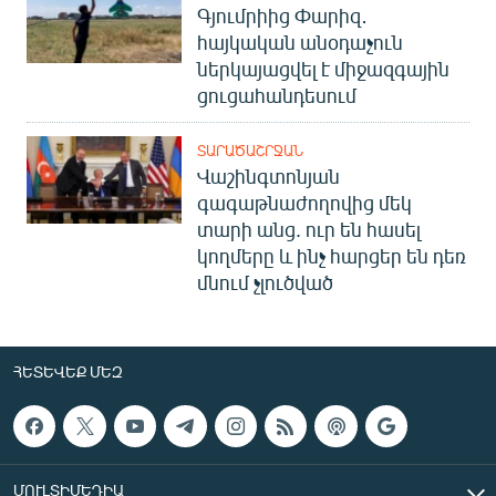
Գյումրիից Փարիզ․
հայկական անօդաչուն
ներկայացվել է միջազգային
ցուցահանդեսում
ՏԱՐԱԾԱՇՐՋԱՆ
Վաշինգտոնյան
գագաթնաժողովից մեկ
տարի անց. ուր են հասել
կողմերը և ինչ հարցեր են դեռ
մնում չլուծված
ՀԵՏԵՎԵՔ ՄԵԶ
ՄՈՒԼՏԻՄԵԴԻԱ