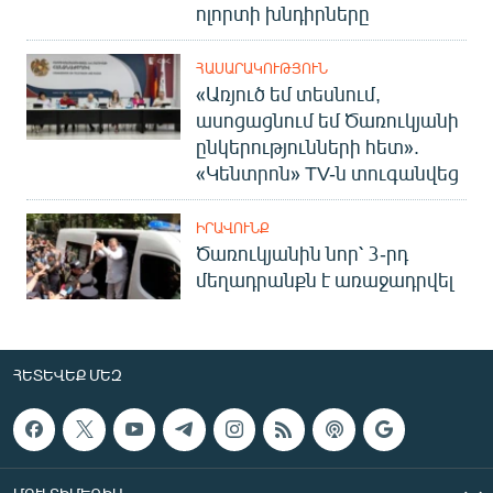
ոլորտի խնդիրները
ՀԱՍԱՐԱԿՈՒԹՅՈՒՆ
«Առյուծ եմ տեսնում,
ասոցացնում եմ Ծառուկյանի
ընկերությունների հետ».
«Կենտրոն» TV-ն տուգանվեց
ԻՐԱՎՈՒՆՔ
Ծառուկյանին նոր՝ 3-րդ
մեղադրանքն է առաջադրվել
ՀԵՏԵՎԵՔ ՄԵԶ