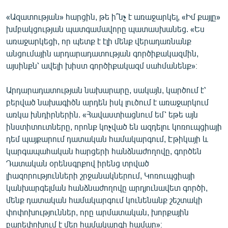
«Ազատության» հարցին, թե ի՞նչ է առաջարկել, «Իմ քայլը»
խմբակցության պատգամավորը պատասխանեց. «Ես
առաջարկեցի, որ պետք է էլի մենք վերադառնանք
անցումային արդարադատության գործիքակազմին,
այսինքն՝ ավելի խիստ գործիքակազմ սահմանենք»։
Արդարադատության նախարարը, սակայն, կարծում է՝
բերված նախագիծն արդեն իսկ լուծում է առաջարկում
առկա խնդիրներին. «Հավաստիացնում եմ՝ եթե այն
ինստիտուտները, որոնք կոչված են ազդելու կոռուպցիայի
դեմ պայքարում դատական համակարգում, Էթիկայի և
կարգապահական հարցերի հանձնաժողովը, գործեն
Դատական օրենսգրքով իրենց տրված
լիազորությունների շրջանակներում, Կոռուպցիայի
կանխարգելման հանձնաժողովը արդյունավետ գործի,
մենք դատական համակարգում կունենանք շեշտակի
փոփոխություններ, որը արմատական, խորքային
բարեփոխում է մեր համակարգի համար»։