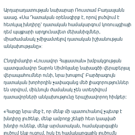
English
Արդարադատության նախարար Ռուստամ Բադասյանն
Русский
ասաց. «Սա Դատական օրենսգիրք է, որով լուծվում է
հետևյալ խնդիրը՝ դատական համակարգում կոռուպցիայի
դեմ պայքարի արդյունավետ մեխանիզմներ,
ՀԵՏԵՎԵՔ ՄԵԶ
միաժամանակ չմիջամտելով դատական իշխանության
անկախությանը»։
Ընդդիմադիր «Լուսավոր Հայաստան» խմբակցության
պատգամավոր Տարոն Սիմոնյանը նախագծի վերաբերյալ
«Ազատության» բոլոր կայքերը
վերապահումներ ունի, նրա խոսքով՝ Բարձրագույն
դատական խորհրդին չափազանց մեծ լիազորություններ
են տրվում, միևնույն ժամանակ չեն ստեղծվում
դատավորների անկախությունը երաշխավորող հիմքեր:
«Հարցը նրա մեջ է, որ մենք մի պատուհանով չպետք է
խնդիրը լուծենք, մենք ամբողջ շենքի հետ կապված
խնդիր ունենք, մենք արմատական, համակարգային
լուծում ենք ուզում, իսկ էդ համակարգային լուծումն