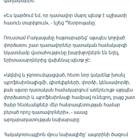
գաղափարին:
«Ես կարծում եմ, որ դատավոր մարդ պետք է աշխատի
հասուն տարիքում», - նշեց Պետրոսյանը։
Ռուստամ Բադասյանը հայտարարեց՝ այսպես կոչված
փորձառու շատ դատավորներ դատական համակարգի
նկատմամբ վստահությունը խարխլողներն են եղել,
երիտասարդներից վախենալ պետք չէ:
«Ազնիվ և չկոռումպացված, հետո նոր կսկսենք խոսել
պրոֆեսիոնալիզմի, գիտելիքների, փորձի, կենսափորձի,
քան այսօր դատական համակարգում առերևույթ այդպես
փորձառուի և պրոֆեսիոնալի համբավ ունեցող, բայց շատ
ծանր հետևանքներ մեր հանրապետության համար
բերած որոշ դատավորների», - ասաց
արդարադատության նախարարը։
Հակակոռուպցիոն մյուս նախագիծը՝ ապօրինի ծագում