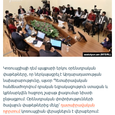
ՄԻՋԱԶԳԱՅԻՆ
ՄՇԱԿՈՒՅԹ
ՍՊՈՐՏ
ՄԵԿՆԱԲԱՆՈՒԹՅՈՒՆ
ՏՏ ԵՒ ԻՆՏԵՐՆԵՏ
ԿՈՐՈՆԱՎԻՐՈՒՍ
ԱՐԽԻՎ
Կոռուպցիայի դեմ պայքարի երկու օրենսդրական
ՏԵՍԱՆՅՈՒԹԵՐ
փաթեթները, որ ներկայացրել է Արդարադատության
ԲԱՆԱՎԵՃ
նախարարությունը, այսօր Պետաիրավական
հանձնաժողովում դրական եզրակացություն ստացան և
ՁԳՏԵԼՈՎ ԼԱՎԱԳՈՒՅՆԻՆ
կքննարկվեն հաջորդ շաբաթ լիագումար նիստի
ՓՈԴՔԱՍԹ
ընթացքում։ Օրենսդրական փոփոխությունների
ծավալուն փաթեթներից մեկը՝
դատաիրավական
Հայերեն
ոլորտում
կոռուպցիան վերացնելուն է վերաբերում: