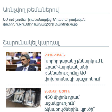
Առնչվող թեմաներով
ԱԺ-ում լսումներ իրականացվեցին՝ դատաիրավական
փոփոխությունների նախագծերի փաթեթի շուրջ
Շարունակել կարդալ
ՔԱՂԱՔԱԿԱՆ
Խորհրդարանը քննարկում է
Արամ Վարդևանյանի
թեկնածությունը ԱԺ
փոխխոսնակի պաշտոնում
ՏՆՏԵՍՈՒԹՅՈՒՆ
450 միլիոն դրամ
աջակցություն՝
ձկնաբույծներին. կլուծի՞