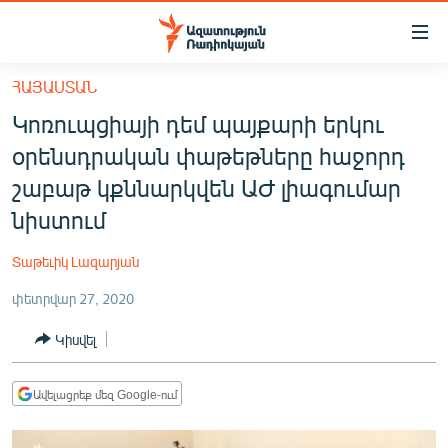
Մատչելիության
հղումներ
Անցնել
ՀԱՅԱՍՏԱՆ
հիմնական
ԱԶԱՏՈՒԹՅՈՒՆ TV
Կոռուպցիայի դեմ պայքարի երկու
բովանդակությանը
ՀԱՅԱՍՏԱՆ
Անցնել
օրենսդրական փաթեթները հաջորդ
հիմնական
ՔԱՂԱՔԱԿԱՆ
շաբաթ կքննարկվեն ԱԺ լիագումար
մենյուին
ԸՆՏՐՈՒԹՅՈՒՆՆԵՐ 2026
նիստում
Որոնում
ԻՐԱՎՈՒՆՔ
Տաթեւիկ Լազարյան
ՀԱՍԱՐԱԿՈՒԹՅՈՒՆ
փետրվար 27, 2020
ՏՆՏԵՍՈՒԹՅՈՒՆ
Կիսվել
ՂԱՐԱԲԱՂ
ՊԱՏԵՐԱԶՄԻ 6 ՇԱԲԱԹՆԵՐԸ
Ավելացրեք մեզ Google-ում
ՏԱՐԱԾԱՇՐՋԱՆ