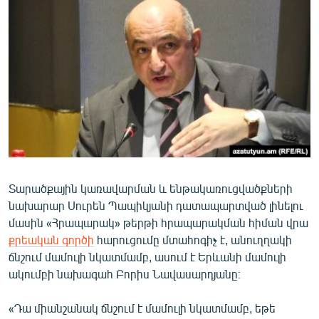
ՄԻՋԱԶԳԱՅԻՆ
ՄՇԱԿՈՒՅԹ
ՍՊՈՐՏ
ՄԵԿՆԱԲԱՆՈՒԹՅՈՒՆ
ՏՏ ԵՒ ԻՆՏԵՐՆԵՏ
ԿՈՐՈՆԱՎԻՐՈՒՍ
ԱՐԽԻՎ
Տարածքային կառավարման և ենթակառուցվածքների
ՏԵՍԱՆՅՈՒԹԵՐ
նախարար Սուրեն Պապիկյանի դատապարտված լինելու
ԲԱՆԱՎԵՃ
մասին «Հրապարակ» թերթի հրապարակման հիման վրա
քրեական գործի
հարուցումը մտահոգիչ է, անուղղակի
ՁԳՏԵԼՈՎ ԼԱՎԱԳՈՒՅՆԻՆ
ճնշում մամուլի նկատմամբ, ասում է Երևանի մամուլի
ՓՈԴՔԱՍԹ
ակումբի նախագահ Բորիս Նավասարդյանը։
Հայերեն
«Դա միանշանակ ճնշում է մամուլի նկատմամբ, եթե