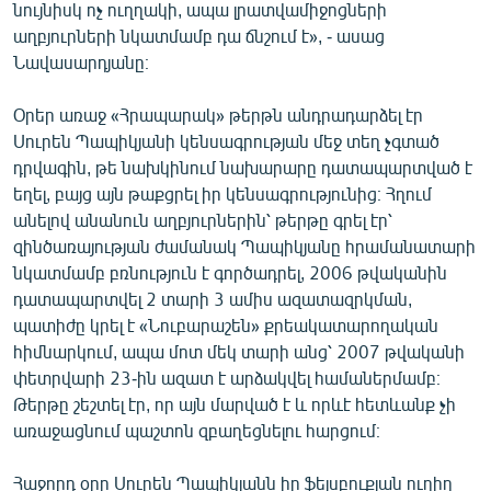
նույնիսկ ոչ ուղղակի, ապա լրատվամիջոցների
English
աղբյուրների նկատմամբ դա ճնշում է», - ասաց
Русский
Նավասարդյանը։
Օրեր առաջ «Հրապարակ» թերթն անդրադարձել էր
ՀԵՏԵՎԵՔ ՄԵԶ
Սուրեն Պապիկյանի կենսագրության մեջ տեղ չգտած
դրվագին, թե նախկինում նախարարը դատապարտված է
եղել, բայց այն թաքցրել իր կենսագրությունից։ Հղում
անելով անանուն աղբյուրներին՝ թերթը գրել էր՝
զինծառայության ժամանակ Պապիկյանը հրամանատարի
«Ազատության» բոլոր կայքերը
նկատմամբ բռնություն է գործադրել, 2006 թվականին
դատապարտվել 2 տարի 3 ամիս ազատազրկման,
պատիժը կրել է «Նուբարաշեն» քրեակատարողական
հիմնարկում, ապա մոտ մեկ տարի անց՝ 2007 թվականի
փետրվարի 23-ին ազատ է արձակվել համաներմամբ։
Թերթը շեշտել էր, որ այն մարված է և որևէ հետևանք չի
առաջացնում պաշտոն զբաղեցնելու հարցում։
Հաջորդ օրը Սուրեն Պապիկյանն իր ֆեյսբուքյան ուղիղ