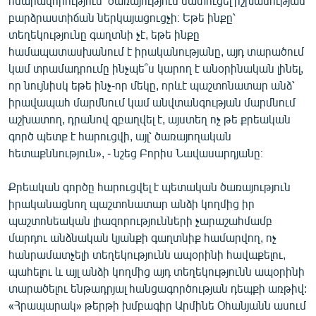
հնարավորություն՝ ծառայություն մատուցել իշխանության
բարձրաստիճան ներկայացուցչի։ Եթե ինքը՝
տեղեկությունը գաղտնի չէ, եթե ինքը
համապատասխանում է իրականությանը, այդ տարածում
կամ տրամադրումը ինչպե՞ս կարող է անօրինական լինել,
որ նույնիսկ եթե ինչ-որ մեկը, որևէ պաշտոնատար անձ՝
իրավապահ մարմնում կամ անվտանգության մարմնում
աշխատող, դրանով զբաղվել է, այստեղ ոչ թե քրեական
գործ պետք է հարուցվի, այլ՝ ծառայողական
հետաքննություն», - նշեց Բորիս Նավասարդյանը։
Քրեական գործը հարուցվել է պետական ծառայություն
իրականացնող պաշտոնատար անձի կողմից իր
պաշտոնեական լիազորությունների չարաշահմամբ
մարդու անձնական կյանքի գաղտնիք համարվող, ոչ
հանրամատչելի տեղեկությունն ապօրինի հավաքելու,
պահելու և այլ անձի կողմից այդ տեղեկությունն ապօրինի
տարածելու ենթադրյալ հանցագործության դեպքի առթիվ:
«Հրապարակ» թերթի խմբագիր Արմինե Օհանյանն ասում