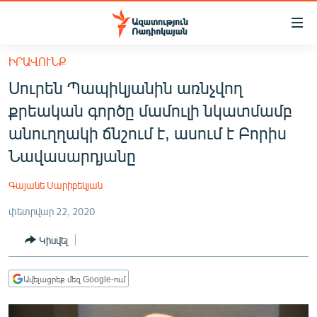
Մատչելիության
հղումներ
Անցնել
ԻՐԱՎՈՒՆՔ
հիմնական
ԱԶԱՏՈՒԹՅՈՒՆ TV
Սուրեն Պապիկյանին առնչվող
բովանդակությանը
ՀԱՅԱՍՏԱՆ
Անցնել
քրեական գործը մամուլի նկատմամբ
հիմնական
ՔԱՂԱՔԱԿԱՆ
անուղղակի ճնշում է, ասում է Բորիս
մենյուին
ԸՆՏՐՈՒԹՅՈՒՆՆԵՐ 2026
Նավասարդյանը
Որոնում
ԻՐԱՎՈՒՆՔ
Գայանե Սարիբեկյան
ՀԱՍԱՐԱԿՈՒԹՅՈՒՆ
փետրվար 22, 2020
ՏՆՏԵՍՈՒԹՅՈՒՆ
Կիսվել
ՂԱՐԱԲԱՂ
ՊԱՏԵՐԱԶՄԻ 6 ՇԱԲԱԹՆԵՐԸ
Ավելացրեք մեզ Google-ում
ՏԱՐԱԾԱՇՐՋԱՆ