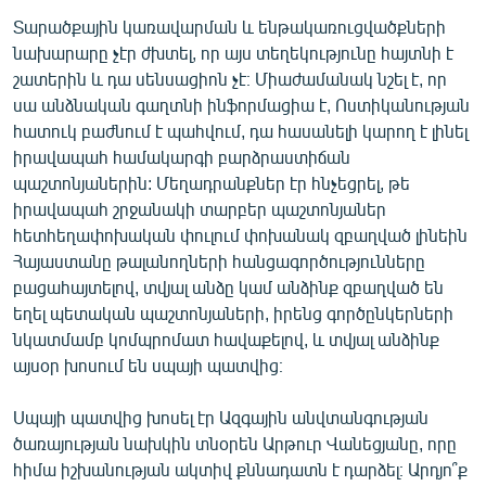
Տարածքային կառավարման և ենթակառուցվածքների
նախարարը չէր ժխտել, որ այս տեղեկությունը հայտնի է
շատերին և դա սենսացիոն չէ։ Միաժամանակ նշել է, որ
սա անձնական գաղտնի ինֆորմացիա է, Ոստիկանության
հատուկ բաժնում է պահվում, դա հասանելի կարող է լինել
իրավապահ համակարգի բարձրաստիճան
պաշտոնյաներին: Մեղադրանքներ էր հնչեցրել, թե
իրավապահ շրջանակի տարբեր պաշտոնյաներ
հետհեղափոխական փուլում փոխանակ զբաղված լինեին
Հայաստանը թալանողների հանցագործությունները
բացահայտելով, տվյալ անձը կամ անձինք զբաղված են
եղել պետական պաշտոնյաների, իրենց գործընկերների
նկատմամբ կոմպրոմատ հավաքելով, և տվյալ անձինք
այսօր խոսում են սպայի պատվից։
Սպայի պատվից խոսել էր Ազգային անվտանգության
ծառայության նախկին տնօրեն Արթուր Վանեցյանը, որը
հիմա իշխանության ակտիվ քննադատն է դարձել։ Արդյո՞ք