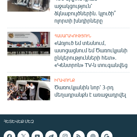
աջակցություն՝
ձկնաբույծներին. կլուծի՞
ոլորտի խնդիրները
ՀԱՍԱՐԱԿՈՒԹՅՈՒՆ
«Առյուծ եմ տեսնում,
ասոցացնում եմ Ծառուկյանի
ընկերությունների հետ».
«Կենտրոն» TV-ն տուգանվեց
ԻՐԱՎՈՒՆՔ
Ծառուկյանին նոր՝ 3-րդ
մեղադրանքն է առաջադրվել
ՀԵՏԵՎԵՔ ՄԵԶ