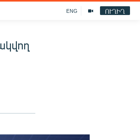
ՈՒՂԻՂ
ENG
ակվող