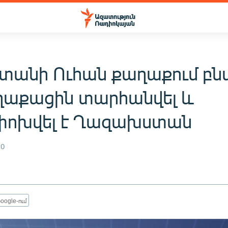
տանի Ուհան քաղաքում բն
ղաքացին տարհանվել և
ոխվել է Ղազախստան
20
oogle-ում