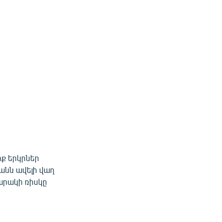
րք երկրներ
անն ավելի վաղ
վարակի ռիսկը