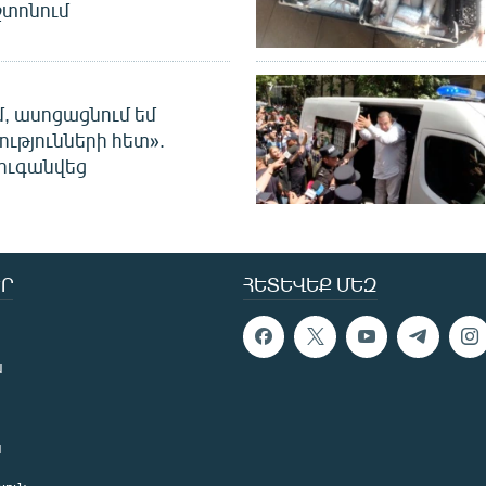
տոնում
մ, ասոցացնում եմ
ությունների հետ».
ուգանվեց
Ր
ՀԵՏԵՎԵՔ ՄԵԶ
ն
ն