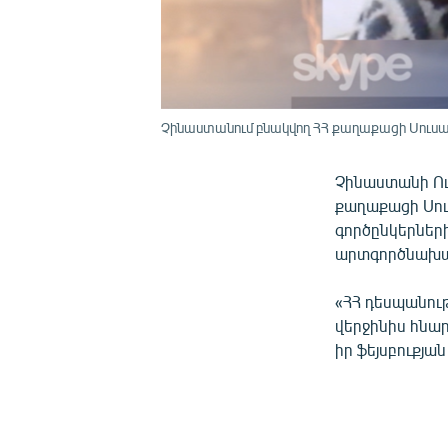
Չինաստանում բնակվող ՀՀ քաղաքացի Սուսան
Չինաստանի Ու
քաղաքացի Սու
գործընկերների
արտգործնախար
«ՀՀ դեսպանութ
վերջինիս հնար
իր ֆեյսբուքյան 