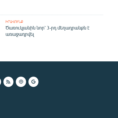
ԻՐԱՎՈՒՆՔ
Ծառուկյանին նոր՝ 3-րդ մեղադրանքն է
առաջադրվել