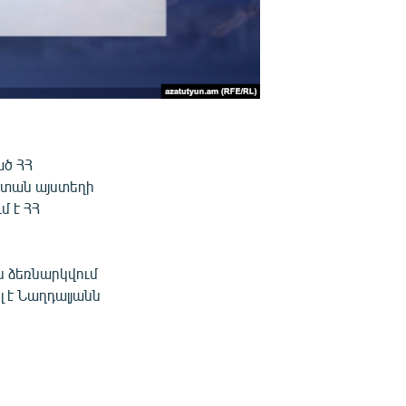
ծ ՀՀ
ստան այստեղի
մ է ՀՀ
ն ձեռնարկվում
լ է Նաղդալյանն