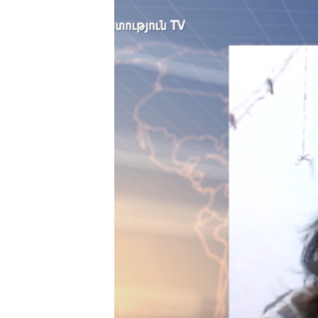
ՄԻՋԱԶԳԱՅԻՆ
ՄՇԱԿՈՒՅԹ
ՍՊՈՐՏ
ՄԵԿՆԱԲԱՆՈՒԹՅՈՒՆ
ՏՏ ԵՒ ԻՆՏԵՐՆԵՏ
ԿՈՐՈՆԱՎԻՐՈՒՍ
ԱՐԽԻՎ
ՏԵՍԱՆՅՈՒԹԵՐ
ԲԱՆԱՎԵՃ
ՁԳՏԵԼՈՎ ԼԱՎԱԳՈՒՅՆԻՆ
ՓՈԴՔԱՍԹ