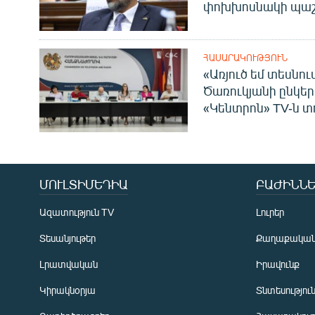
փոխխոսնակի պաշ
ՀԱՍԱՐԱԿՈՒԹՅՈՒՆ
«Առյուծ եմ տեսնու
Ծառուկյանի ընկեր
«Կենտրոն» TV-ն տ
ՄՈՒԼՏԻՄԵԴԻԱ
ԲԱԺԻՆՆԵ
Ազատություն TV
Լուրեր
Տեսանյութեր
Քաղաքակա
Լրատվական
Իրավունք
Կիրակնօրյա
Տնտեսությու