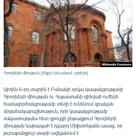
ՄԻՋԱԶԳԱՅԻՆ
ՄՇԱԿՈՒՅԹ
ՍՊՈՐՏ
ՄԵԿՆԱԲԱՆՈՒԹՅՈՒՆ
ՏՏ ԵՒ ԻՆՏԵՐՆԵՏ
ԿՈՐՈՆԱՎԻՐՈՒՍ
ԱՐԽԻՎ
Գրողների միության շենքը Երևանում, արխիվ
ՏԵՍԱՆՅՈՒԹԵՐ
Արդեն 6-րդ տարին է Բանակի օրվա կապակցությամբ
ԲԱՆԱՎԵՃ
Գրողների միության ու Հայաստանի զինված ուժերի
ՁԳՏԵԼՈՎ ԼԱՎԱԳՈՒՅՆԻՆ
համագործակցությամբ տեղի է ունենում գրական
մրցանակաբաշխություն, որի կապակցությամբ
ՓՈԴՔԱՍԹ
«Ազատության» հետ զրույցի ընթացքում Գրողների
միության նախագահ Էդվարդ Միլիտոնյանն ասաց, որ
Հայերեն
յուրաքանչյուր տարի ավելանում է