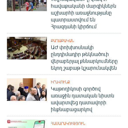
հավաքականի մարզիկներն
աշխարհի առաջնությանը
պատրաստվում են
Հրազդանի կիրճում
ՔԱՂԱՔԱԿԱՆ
ԱԺ փոխխոսնակի
ընդդիմադիր թեկնածուի
վերաբերյալ քննարկումները
եկող շաբաթ կշարունակվեն
ԻՐԱՎՈՒՆՔ
Կաթողիկոսի գործով
առաջին դատական նիստն
ավարտվեց դատավորի
ինքնաբացարկով
ՀԱՍԱՐԱԿՈՒԹՅՈՒՆ