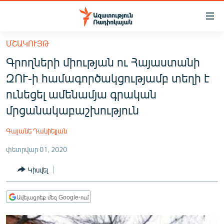
Մատչելիության
հղումներ
Անցնել
ՄՇԱԿՈՒՅԹ
հիմնական
ԱԶԱՏՈՒԹՅՈՒՆ TV
Գրողների միության ու Հայաստանի
բովանդակությանը
ՀԱՅԱՍՏԱՆ
Անցնել
ԶՈՒ-ի համագործակցությամբ տեղի է
հիմնական
ՔԱՂԱՔԱԿԱՆ
ունեցել ամենամյա գրական
մենյուին
ԸՆՏՐՈՒԹՅՈՒՆՆԵՐ 2026
մրցանակաբաշխություն
Որոնում
ԻՐԱՎՈՒՆՔ
Գայանե Դանիելյան
ՀԱՍԱՐԱԿՈՒԹՅՈՒՆ
փետրվար 01, 2020
ՏՆՏԵՍՈՒԹՅՈՒՆ
Կիսվել
ՂԱՐԱԲԱՂ
ՊԱՏԵՐԱԶՄԻ 6 ՇԱԲԱԹՆԵՐԸ
Ավելացրեք մեզ Google-ում
ՏԱՐԱԾԱՇՐՋԱՆ