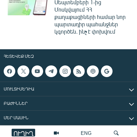
Սեպտեմբերի 1-ից
Մոսկվայում ՀՀ
քաղաքացիների համար նոր
պարտադիր պահանջներ
կգործեն. ինչ է փոխվում
ՀԵՏԵՎԵՔ ՄԵԶ
ՄՈՒԼՏԻՄԵԴԻԱ
ԲԱԺԻՆՆԵՐ
ՄԵՐ ՄԱՍԻՆ
ՈՒՂԻՂ
ENG
«Ազատ Եվրոպա/Ազատություն» ռադիոկայան © 2026