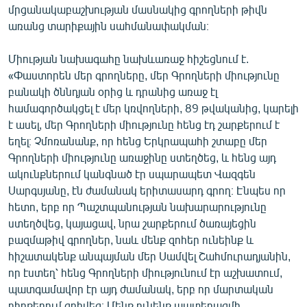
մրցանակաբաշխության մասնակից գրողների թիվն
English
առանց տարիքային սահմանափակման։
Русский
Միության նախագահը նախևառաջ հիշեցնում է.
ՀԵՏԵՎԵՔ ՄԵԶ
«Փաստորեն մեր գրողները, մեր Գրողների միությունը
բանակի ծննդյան օրից և դրանից առաջ էլ
համագործակցել է մեր կռվողների, 89 թվականից, կարելի
է ասել, մեր Գրողների միությունը հենց էդ շարքերում է
եղել։ Չմոռանանք, որ հենց Երկրապահի շտաբը մեր
Գրողների միությունը առաջինը ստեղծեց, և հենց այդ
«Ազատության» բոլոր կայքերը
ակունքներում կանգնած էր սպարապետ Վազգեն
Սարգսյանը, էն ժամանակ երիտասարդ գրող։ Էնպես որ
հետո, երբ որ Պաշտպանության նախարարությունը
ստեղծվեց, կայացավ, նրա շարքերում ծառայեցին
բազմաթիվ գրողներ, նաև մենք զոհեր ունեինք և
հիշատակենք անպայման մեր Սամվել Շահմուրադյանին,
որ էստեղ՝ հենց Գրողների միությունում էր աշխատում,
պատգամավոր էր այդ ժամանակ, երբ որ մարտական
դիրքերում զոհվեց։ Մենք ունենք պատերազմի