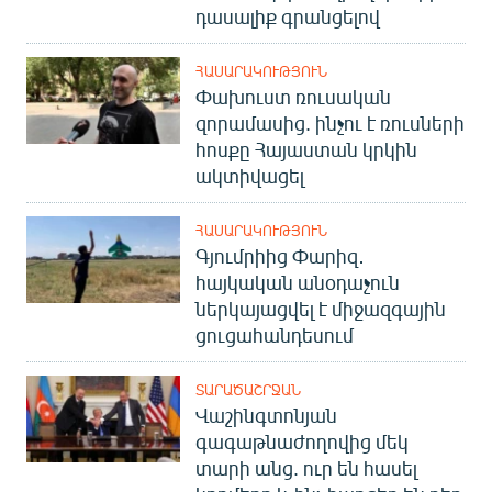
դասալիք գրանցելով
ՀԱՍԱՐԱԿՈՒԹՅՈՒՆ
Փախուստ ռուսական
զորամասից. ինչու է ռուսների
հոսքը Հայաստան կրկին
ակտիվացել
ՀԱՍԱՐԱԿՈՒԹՅՈՒՆ
Գյումրիից Փարիզ․
հայկական անօդաչուն
ներկայացվել է միջազգային
ցուցահանդեսում
ՏԱՐԱԾԱՇՐՋԱՆ
Վաշինգտոնյան
գագաթնաժողովից մեկ
տարի անց. ուր են հասել