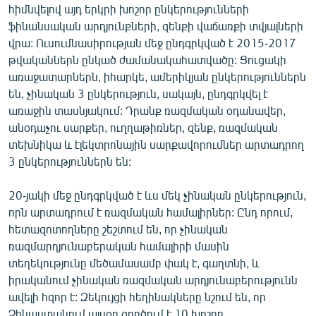
հիմնվելով այդ երկրի խոշոր ընկերությունների
English
ֆինանսական արդյունքների, զենքի վաճառքի տվյալների
Русский
վրա: Ուսումնասիրության մեջ ընդգրկված է 2015-2017
թվականներն ընկած ժամանակահատվածը: Ցուցակի
առաջատարներն, իհարկե, ամերիկյան ընկերություններն
ՀԵՏԵՎԵՔ ՄԵԶ
են, չինական 3 ընկերություն, սակայն, ընդգրկվել է
առաջին տասնյակում: Դրանք ռազմական օդանավեր,
անօդաչու սարքեր, ուղղաթիռներ, զենք, ռազմական
տեխնիկա և էլեկտրոնային սարքավորումներ արտադրող
3 ընկերություններն են:
«Ազատության» բոլոր կայքերը
20-յակի մեջ ընդգրկված է ևս մեկ չինական ընկերություն,
որն արտադրում է ռազմական համալիրներ: Ընդ որում,
հետազոտողները շեշտում են, որ չինական
ռազմարդյունաբերական համալիրի մասին
տեղեկությունը մեծամասամբ փակ է, գաղտնի, և
իրականում չինական ռազմական արդյունաբերությունն
ավելի հզոր է: Զեկույցի հեղինակները նշում են, որ
Չինաստանում այսօր գործում է 10 խոշոր