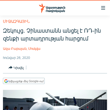
Մատչելիության
հղումներ
Անցնել
ՄԻՋԱԶԳԱՅԻՆ
հիմնական
ԱԶԱՏՈՒԹՅՈՒՆ TV
Զեկույց. Չինաստանն անցել է ՌԴ-ին
բովանդակությանը
ՀԱՅԱՍՏԱՆ
Անցնել
զենքի արտադրության հարցում
հիմնական
ՔԱՂԱՔԱԿԱՆ
մենյուին
Ազա Բաբայան, Մոսկվա
ԸՆՏՐՈՒԹՅՈՒՆՆԵՐ 2026
Որոնում
հունվար 28, 2020
ԻՐԱՎՈՒՆՔ
Կիսվել
ՀԱՍԱՐԱԿՈՒԹՅՈՒՆ
ՏՆՏԵՍՈՒԹՅՈՒՆ
Ավելացրեք մեզ Google-ում
ՂԱՐԱԲԱՂ
ՊԱՏԵՐԱԶՄԻ 6 ՇԱԲԱԹՆԵՐԸ
ՏԱՐԱԾԱՇՐՋԱՆ