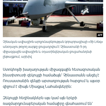
ՄԻՋԱԶԳԱՅԻՆ
ՄՇԱԿՈՒՅԹ
ՍՊՈՐՏ
ՄԵԿՆԱԲԱՆՈՒԹՅՈՒՆ
ՏՏ ԵՒ ԻՆՏԵՐՆԵՏ
Չինական ավիացիոն արդյունաբերության կորպորացիայի «Յի Լոնգ»
ԿՈՐՈՆԱՎԻՐՈՒՍ
անօդաչու թռչող սարքը ցուցադրվում է Չինաստանի 9-րդ
միջազգային ավիացիոն և օդատիեզերական ցուցահանդեսի
ԱՐԽԻՎ
ընթացքում, արխիվ
ՏԵՍԱՆՅՈՒԹԵՐ
Ստոկհոլմի խաղաղության միջազգային հետազոտական
ԲԱՆԱՎԵՃ
ինստիտուտի զեկույցի համաձայն՝ Չինաստանն անցել է
Ռուսաստանին զենքի արտադրության հարցում և այսօր
ՁԳՏԵԼՈՎ ԼԱՎԱԳՈՒՅՆԻՆ
զիջում է միայն Միացյալ Նահանգներին:
ՓՈԴՔԱՍԹ
Զեկույցի հեղինակներն այս կամ այն երկրի
Հայերեն
ռազմարդյունաբերական համալիրը գնահատում են՝