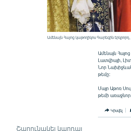
Ամենայն Հայոց կաթողիկոս Գարեգին երկրորդ
Ամենայն Հայո
Լատվիայի, Լի
Նոր Նախիջևանի
թեմը:
Մայր Աթոռ Սու
թեմի առաջնոր
Կիսվել
Շարունակել կարդալ