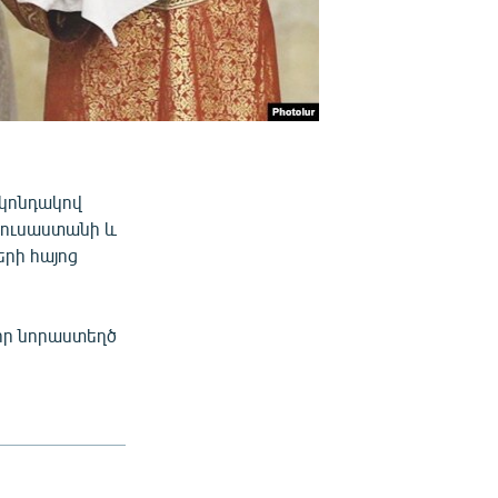
 կոնդակով
Ռուսաստանի և
երի հայոց
 որ նորաստեղծ