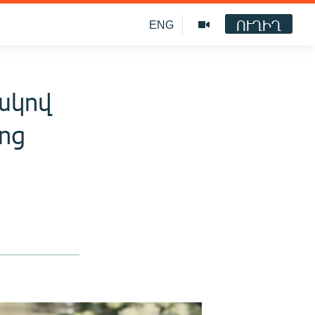
ՈՒՂԻՂ
ENG
ակով
ոց