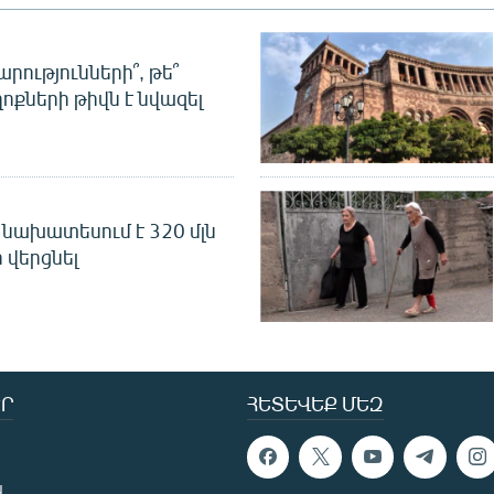
րությունների՞, թե՞
ոքների թիվն է նվազել
նախատեսում է 320 մլն
 վերցնել
Ր
ՀԵՏԵՎԵՔ ՄԵԶ
ն