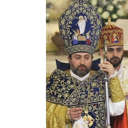
ՄԻՋԱԶԳԱՅԻՆ
ՄՇԱԿՈՒՅԹ
ՍՊՈՐՏ
ՄԵԿՆԱԲԱՆՈՒԹՅՈՒՆ
ՏՏ ԵՒ ԻՆՏԵՐՆԵՏ
ԿՈՐՈՆԱՎԻՐՈՒՍ
ԱՐԽԻՎ
ՏԵՍԱՆՅՈՒԹԵՐ
ԲԱՆԱՎԵՃ
ՁԳՏԵԼՈՎ ԼԱՎԱԳՈՒՅՆԻՆ
ՓՈԴՔԱՍԹ