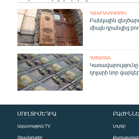
ՀԱՍԱՐԱԿՈՒԹՅՈՒՆ
Բանկային զեղծարա
միայն դրանցից բող
ՀԱՅԱՍՏԱՆ
Կառավարությունը 
դոլարի նոր վարկեր
ՄՈՒԼՏԻՄԵԴԻԱ
ԲԱԺԻՆՆԵ
Ազատություն TV
Լուրեր
Տեսանյութեր
Քաղաքակա