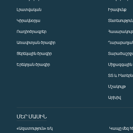
Լրատվական
Իրավունք
Կիրակնօրյա
Տնտեսությու
Ռադիոծրագրեր
Հասարակութ
Առավոտյան ծրագիր
Ղարաբաղյան
Ցերեկային ծրագիր
Տարածաշրջ
Հայերեն
Երեկոյան ծրագիր
Միջազգային
English
ՏՏ և Ինտեր
Русский
Մշակույթ
ՀԵՏԵՎԵՔ ՄԵԶ
Արխիվ
ՄԵՐ ՄԱՍԻՆ
«Ազատություն» ռ/կ
Կապը մեզ հ