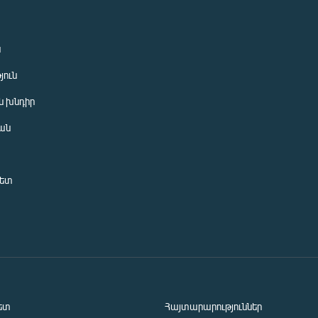
ն
յուն
 խնդիր
ան
նետ
ետ
Հայտարարություններ