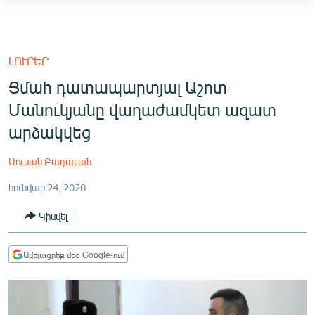
Մատչելիության
հղումներ
ԱԶԱՏՈՒԹՅՈՒՆ TV
Անցնել
ՀԱՅԱՍՏԱՆ
ԼՈՒՐԵՐ
հիմնական
ՔԱՂԱՔԱԿԱՆ
Ցմահ դատապարտյալ Աշոտ
բովանդակությանը
Անցնել
Մանուկյանը վաղաժամկետ ազատ
ԸՆՏՐՈՒԹՅՈՒՆՆԵՐ 2026
հիմնական
արձակվեց
ԻՐԱՎՈՒՆՔ
մենյուին
Որոնում
ՀԱՍԱՐԱԿՈՒԹՅՈՒՆ
Սուսան Բադալյան
ՏՆՏԵՍՈՒԹՅՈՒՆ
հունվար 24, 2020
ՂԱՐԱԲԱՂ
Կիսվել
ՊԱՏԵՐԱԶՄԻ 6 ՇԱԲԱԹՆԵՐԸ
Ավելացրեք մեզ Google-ում
ՏԱՐԱԾԱՇՐՋԱՆ
ՄԻՋԱԶԳԱՅԻՆ
ՄՇԱԿՈՒՅԹ