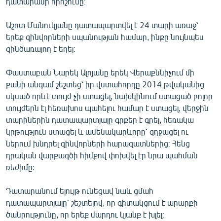
դատարանի որոշումը։
ՀԵՏԵՎԵՔ ՄԵԶ
Աշոտ Մանուկյանը դատապարտվել է 24 տարի առաջ՝
երեք զինվորների սպանության համար, ինքը նույնպես
զինծառայող է եղել։
Փաստաբան Նարեկ Ալոյանը երեկ Վերաքննիչում մի
քանի անգամ շեշտեց՝ իր վստահորդը 2014 թվականից
«Ազատության» բոլոր կայքերը
սկսած որևէ տույժ չի ստացել, նախկինում ստացած բոլոր
տույժերն էլ հեռախոս պահելու համար է ստացել, վերջին
տարիներին դատապարտյալը գրքեր է գրել, հեռակա
կրթություն ստացել և ամենակարևորը՝ զղջացել ու
ներում խնդրել զինվորների հարազատներից։ Հենց
դրական վարքագծի հիմքով փոխվել էր նրա պահման
ռեժիմը:
Դատարանում ելույթ ունեցավ նաև ցմահ
դատապարտյալը՝ շեշտելով, որ գիտակցում է արարքի
ծանրությունը, որ երեք մարդու կյանք է խլել։