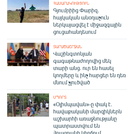
ՀԱՍԱՐԱԿՈՒԹՅՈՒՆ
Գյումրիից Փարիզ․
հայկական անօդաչուն
ներկայացվել է միջազգային
ցուցահանդեսում
ՏԱՐԱԾԱՇՐՋԱՆ
Վաշինգտոնյան
գագաթնաժողովից մեկ
տարի անց. ուր են հասել
կողմերը և ինչ հարցեր են դեռ
մնում չլուծված
ՍՊՈՐՏ
«Օլիմպավան»-ը փակ է.
հավաքականի մարզիկներն
աշխարհի առաջնությանը
պատրաստվում են
Հրազդանի կիրճում