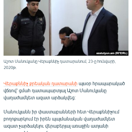
ՍՊՈՐՏ
ՄԵԿՆԱԲԱՆՈՒԹՅՈՒՆ
ՏՏ ԵՒ ԻՆՏԵՐՆԵՏ
ԿՈՐՈՆԱՎԻՐՈՒՍ
ԱՐԽԻՎ
ՏԵՍԱՆՅՈՒԹԵՐ
Աշոտ Մանուկյանը Վերաքննիչ դատարանում, 23-ը հունվարի,
2020թ.
ԲԱՆԱՎԵՃ
ՁԳՏԵԼՈՎ ԼԱՎԱԳՈՒՅՆԻՆ
Վերաքննիչ քրեական դատարանի
այսօր հրապարակած
վճռով՝ ցմահ դատապարտյալ Աշոտ Մանուկյանը
ՓՈԴՔԱՍԹ
վաղաժամկետ ազատ արձակվեց։
Հայերեն
Մանուկյանն իր փաստաբանների հետ Վերաքննիչում
բողոքարկում էր իրեն պայմանական վաղաժամկետ
English
ազատ չարձակելու վերաբերյալ առաջին ատյանի
Русский