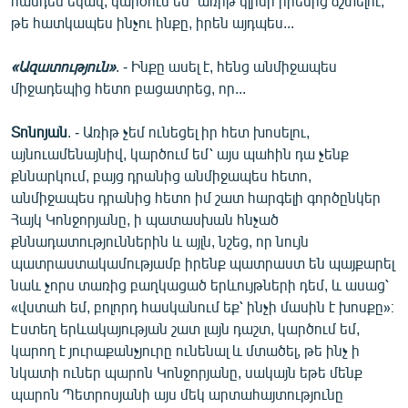
հանդես եկավ, կարծում եմ՝ առիթ կլինի իրենից ճշտելու,
թե հատկապես ինչու ինքը, իրեն այդպես...
«Ազատություն»
. - Ինքը ասել է, հենց անմիջապես
միջադեպից հետո բացատրեց, որ...
Տոնոյան
. - Առիթ չեմ ունեցել իր հետ խոսելու,
այնուամենայնիվ, կարծում եմ՝ այս պահին դա չենք
քննարկում, բայց դրանից անմիջապես հետո,
անմիջապես դրանից հետո իմ շատ հարգելի գործընկեր
Հայկ Կոնջորյանը, ի պատասխան հնչած
քննադատություններին և այլն, նշեց, որ նույն
պատրաստակամությամբ իրենք պատրաստ են պայքարել
նաև չորս տառից բաղկացած երևույթների դեմ, և ասաց՝
«վստահ եմ, բոլորդ հասկանում եք՝ ինչի մասին է խոսքը»։
Էստեղ երևակայության շատ լայն դաշտ, կարծում եմ,
կարող է յուրաքանչյուրը ունենալ և մտածել, թե ինչ ի
նկատի ուներ պարոն Կոնջորյանը, սակայն եթե մենք
պարոն Պետրոսյանի այս մեկ արտահայտությունը