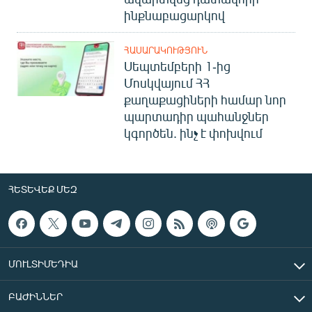
ինքնաբացարկով
ՀԱՍԱՐԱԿՈՒԹՅՈՒՆ
Սեպտեմբերի 1-ից
Մոսկվայում ՀՀ
քաղաքացիների համար նոր
պարտադիր պահանջներ
կգործեն. ինչ է փոխվում
ՀԵՏԵՎԵՔ ՄԵԶ
ՄՈՒԼՏԻՄԵԴԻԱ
ԲԱԺԻՆՆԵՐ