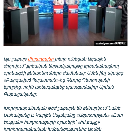
ՄԻՋԱԶԳԱՅԻՆ
ՄՇԱԿՈՒՅԹ
ՍՊՈՐՏ
ՄԵԿՆԱԲԱՆՈՒԹՅՈՒՆ
ՏՏ ԵՒ ԻՆՏԵՐՆԵՏ
ԿՈՐՈՆԱՎԻՐՈՒՍ
Այս շաբաթ
միջադեպեր
տեղի ունեցան Ազգային
ժողովում՝ քրեական ենթամշակույթը քրեականացնող
ԱՐԽԻՎ
օրինագծի քննարկումների ժամանակ։ Ամեն ինչ սկսվեց
ՏԵՍԱՆՅՈՒԹԵՐ
«Բարգավաճ Հայաստան»-ից Գևորգ Պետրոսյանի
ելույթից, որին արձագանքեց պատգամավոր Արման
ԲԱՆԱՎԵՃ
Բաբաջանյանը։
ՁԳՏԵԼՈՎ ԼԱՎԱԳՈՒՅՆԻՆ
Խորհրդարանական թեժ շաբաթն են քննարկում Նանե
ՓՈԴՔԱՍԹ
Սահակյանը և Կարլեն Ասլանյանը «Ազատության» «Ըստ
էության» հաղորդաշարի հյուրերի՝ «Իմ քայլը»
Հայերեն
խորհրդարանական խմբակցությունից Արմեն