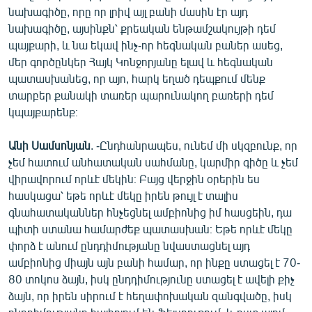
նախագիծը, որը որ լրիվ այլ բանի մասին էր այդ
նախագիծը, այսինքն՝ քրեական ենթամշակույթի դեմ
պայքարի, և նա եկավ ինչ-որ հեգնական բաներ ասեց,
մեր գործընկեր Հայկ Կոնջորյանը ելավ և հեգնական
պատասխանեց, որ այո, հարկ եղած դեպքում մենք
տարբեր քանակի տառեր պարունակող բառերի դեմ
կպայքարենք։
Անի Սամսոնյան
. -Ընդհանրապես, ունեմ մի սկզբունք, որ
չեմ հատում անհատական սահմանը, կարմիր գիծը և չեմ
վիրավորում որևէ մեկին։ Բայց վերջին օրերին ես
հասկացա՝ եթե որևէ մեկը իրեն թույլ է տալիս
գնահատականներ հնչեցնել ամբիոնից իմ հասցեին, դա
պիտի ստանա համարժեք պատասխան։ Եթե որևէ մեկը
փորձ է անում ընդդիմությանը նվաստացնել այդ
ամբիոնից միայն այն բանի համար, որ ինքը ստացել է 70-
80 տոկոս ձայն, իսկ ընդդիմությունը ստացել է ավելի քիչ
ձայն, որ իրեն սիրում է հեղափոխական զանգվածը, իսկ