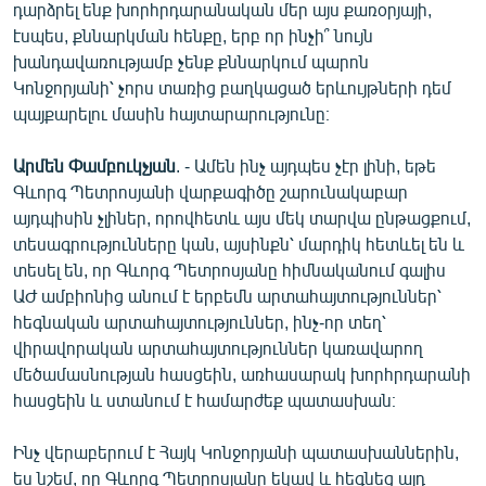
դարձրել ենք խորհրդարանական մեր այս քառօրյայի,
էսպես, քննարկման հենքը, երբ որ ինչի՞ նույն
խանդավառությամբ չենք քննարկում պարոն
Կոնջորյանի՝ չորս տառից բաղկացած երևույթների դեմ
պայքարելու մասին հայտարարությունը։
Արմեն Փամբուկչյան
. - Ամեն ինչ այդպես չէր լինի, եթե
Գևորգ Պետրոսյանի վարքագիծը շարունակաբար
այդպիսին չլիներ, որովհետև այս մեկ տարվա ընթացքում,
տեսագրությունները կան, այսինքն՝ մարդիկ հետևել են և
տեսել են, որ Գևորգ Պետրոսյանը հիմնականում գալիս
ԱԺ ամբիոնից անում է երբեմն արտահայտություններ՝
հեգնական արտահայտություններ, ինչ-որ տեղ՝
վիրավորական արտահայտություններ կառավարող
մեծամասնության հասցեին, առհասարակ խորհրդարանի
հասցեին և ստանում է համարժեք պատասխան։
Ինչ վերաբերում է Հայկ Կոնջորյանի պատասխաններին,
ես նշեմ, որ Գևորգ Պետրոսյանը եկավ և հեգնեց այդ