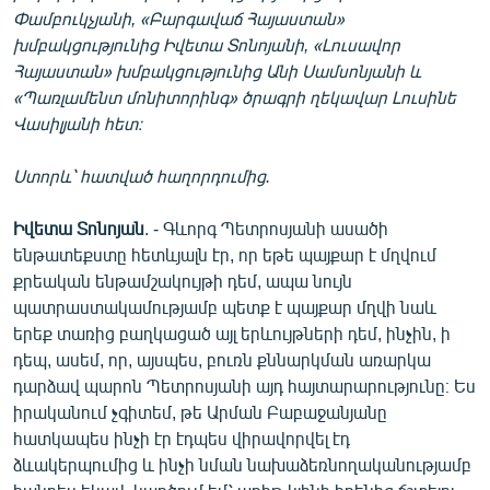
Փամբուկչյանի, «Բարգավաճ Հայաստան»
English
խմբակցությունից Իվետա Տոնոյանի, «Լուսավոր
Русский
Հայաստան» խմբակցությունից Անի Սամսոնյանի և
«Պառլամենտ մոնիտորինգ» ծրագրի ղեկավար Լուսինե
ՀԵՏԵՎԵՔ ՄԵԶ
Վասիլյանի հետ։
Ստորև՝ հատված հաղորդումից.
Իվետա Տոնոյան
. - Գևորգ Պետրոսյանի ասածի
ենթատեքստը հետևյալն էր, որ եթե պայքար է մղվում
«Ազատության» բոլոր կայքերը
քրեական ենթամշակույթի դեմ, ապա նույն
պատրաստակամությամբ պետք է պայքար մղվի նաև
երեք տառից բաղկացած այլ երևույթների դեմ, ինչին, ի
դեպ, ասեմ, որ, այսպես, բուռն քննարկման առարկա
դարձավ պարոն Պետրոսյանի այդ հայտարարությունը։ Ես
իրականում չգիտեմ, թե Արման Բաբաջանյանը
հատկապես ինչի էր էդպես վիրավորվել էդ
ձևակերպումից և ինչի նման նախաձեռնողականությամբ