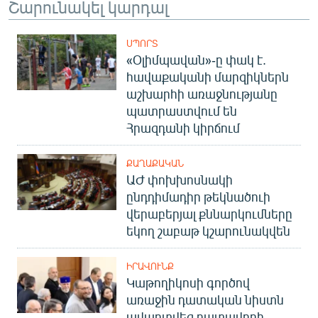
Շարունակել կարդալ
ՍՊՈՐՏ
«Օլիմպավան»-ը փակ է.
հավաքականի մարզիկներն
աշխարհի առաջնությանը
պատրաստվում են
Հրազդանի կիրճում
ՔԱՂԱՔԱԿԱՆ
ԱԺ փոխխոսնակի
ընդդիմադիր թեկնածուի
վերաբերյալ քննարկումները
եկող շաբաթ կշարունակվեն
ԻՐԱՎՈՒՆՔ
Կաթողիկոսի գործով
առաջին դատական նիստն
ավարտվեց դատավորի