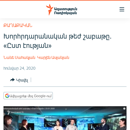
Մատչելիության
հղումներ
Անցնել
ՔԱՂԱՔԱԿԱՆ
հիմնական
ԱԶԱՏՈՒԹՅՈՒՆ TV
Խորհրդարանական թեժ շաբաթը.
բովանդակությանը
ՀԱՅԱՍՏԱՆ
Անցնել
«Ըստ էության»
հիմնական
ՔԱՂԱՔԱԿԱՆ
մենյուին
Նանե Սահակյան
Կարլեն Ասլանյան
ԸՆՏՐՈՒԹՅՈՒՆՆԵՐ 2026
Որոնում
հունվար 24, 2020
ԻՐԱՎՈՒՆՔ
Կիսվել
ՀԱՍԱՐԱԿՈՒԹՅՈՒՆ
ՏՆՏԵՍՈՒԹՅՈՒՆ
Ավելացրեք մեզ Google-ում
ՂԱՐԱԲԱՂ
ՊԱՏԵՐԱԶՄԻ 6 ՇԱԲԱԹՆԵՐԸ
ՏԱՐԱԾԱՇՐՋԱՆ