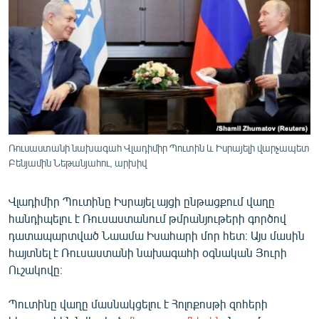
ՄԻՋԱԶԳԱՅԻՆ
ՄՇԱԿՈՒՅԹ
ՍՊՈՐՏ
ՄԵԿՆԱԲԱՆՈՒԹՅՈՒՆ
ՏՏ ԵՒ ԻՆՏԵՐՆԵՏ
ԿՈՐՈՆԱՎԻՐՈՒՍ
Ռուսաստանի նախագահ Վլադիմիր Պուտին և Իսրայելի վարչապետ
Բենյամին Նեթանյահու, արխիվ
ԱՐԽԻՎ
ՏԵՍԱՆՅՈՒԹԵՐ
Վլադիմիր Պուտինը Իսրայել այցի ընթացքում վաղը
ԲԱՆԱՎԵՃ
հանդիպելու է Ռուսաստանում թմրանյութերի գործով
դատապարտված Նաամա Իսահարի մոր հետ։ Այս մասին
ՁԳՏԵԼՈՎ ԼԱՎԱԳՈՒՅՆԻՆ
հայտնել է Ռուսաստանի նախագահի օգնական Յուրի
ՓՈԴՔԱՍԹ
Ուշակովը։
Պուտինը վաղը մասնակցելու է Հոլոքոսթի զոհերի
Հայերեն