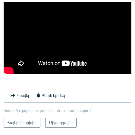
Կիսվել
Հետևեք մեզ
Հոդվածը կարող եք գտնել հետևյալ բաժիններում
Հայերեն արխիվ
Միջազգային