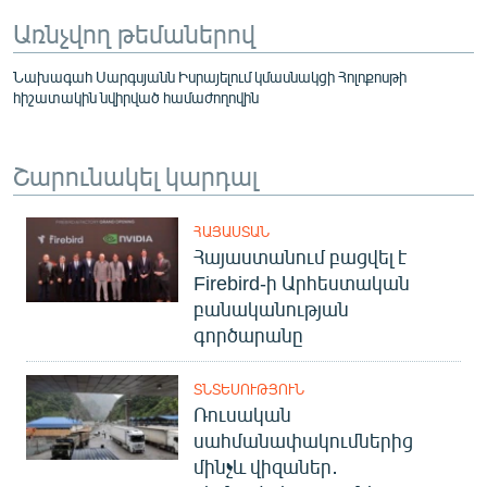
Առնչվող թեմաներով
Նախագահ Սարգսյանն Իսրայելում կմասնակցի Հոլոքոսթի
հիշատակին նվիրված համաժողովին
Շարունակել կարդալ
ՀԱՅԱՍՏԱՆ
Հայաստանում բացվել է
Firebird-ի Արհեստական
բանականության
գործարանը
ՏՆՏԵՍՈՒԹՅՈՒՆ
Ռուսական
սահմանափակումներից
մինչև վիզաներ․