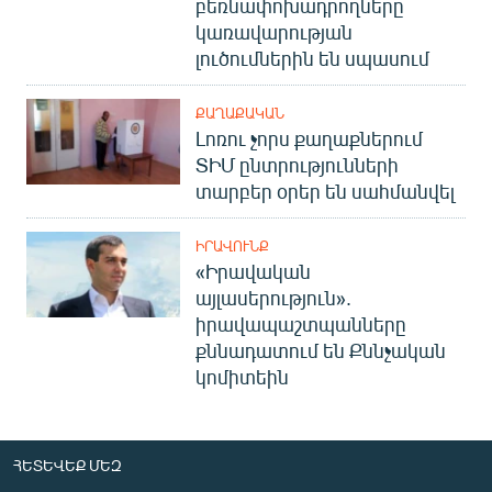
բեռնափոխադրողները
կառավարության
լուծումներին են սպասում
ՔԱՂԱՔԱԿԱՆ
Լոռու չորս քաղաքներում
ՏԻՄ ընտրությունների
տարբեր օրեր են սահմանվել
ԻՐԱՎՈՒՆՔ
«Իրավական
այլասերություն».
իրավապաշտպանները
քննադատում են Քննչական
կոմիտեին
ՀԵՏԵՎԵՔ ՄԵԶ