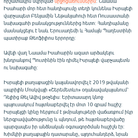
հիշատակին նվիրված
միջոցառումներին
։ Նաամա
English
Իսահարի մոր հետ հանդիպումը տեղի կունենա Իսրայելի
վարչապետ Բենյամին Նեթանյահուի հետ Ռուսաստանի
Русский
նախագահի բանակցություններից հետո։ Հանդիպմանը
մասնակցելու է նաև Երուսաղեմի և Համայն Պաղեստինի
ՀԵՏԵՎԵՔ ՄԵԶ
պատիրաք Թեոֆիլիոս երրորդը։
Ավելի վաղ Նաամա Իսահարին ազատ արձակելու
խնդրանքով Պուտինին էին դիմել Իսրայելի վարչապետն
ու նախագահը։
«Ազատության» բոլոր կայքերը
Իսրայելի քաղաքացին կալանավորվել է 2019 թվականի
ապրիլին Մոսկվայի «Շերեմետևո» օդանավակայանում՝
Դելիից Թել Ավիվ թռչելիս։ Երիտասարդ կնոջ
պայուսակում հայտնաբերվել էր մոտ 10 գրամ հաշիշ։
Իսրայելցի կինը հերքում է թմրանյութերի վաճառքում իկր
ներգրավվածությունը և պնդում, թե հայտնաբերվածը
պարզապես իր անձնական օգտագործման հաշիշն էր։
Խիմկիի քաղաքային դատարանը, այդուհանդերձ, նրան