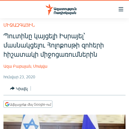
Մատչելիության
հղումներ
Անցնել
ՄԻՋԱԶԳԱՅԻՆ
հիմնական
ԱԶԱՏՈՒԹՅՈՒՆ TV
Պուտինը կայցելի Իսրայել՝
բովանդակությանը
ՀԱՅԱՍՏԱՆ
Անցնել
մասնակցելու Հոլոքոսթի զոհերի
հիմնական
ՔԱՂԱՔԱԿԱՆ
հիշատակի միջոցառումներին
մենյուին
ԸՆՏՐՈՒԹՅՈՒՆՆԵՐ 2026
Որոնում
Ազա Բաբայան, Մոսկվա
ԻՐԱՎՈՒՆՔ
հունվար 23, 2020
ՀԱՍԱՐԱԿՈՒԹՅՈՒՆ
Կիսվել
ՏՆՏԵՍՈՒԹՅՈՒՆ
ՂԱՐԱԲԱՂ
Ավելացրեք մեզ Google-ում
ՊԱՏԵՐԱԶՄԻ 6 ՇԱԲԱԹՆԵՐԸ
ՏԱՐԱԾԱՇՐՋԱՆ