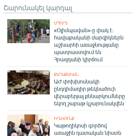
Շարունակել կարդալ
ՍՊՈՐՏ
«Օլիմպավան»-ը փակ է.
հավաքականի մարզիկներն
աշխարհի առաջնությանը
պատրաստվում են
Հրազդանի կիրճում
ՔԱՂԱՔԱԿԱՆ
ԱԺ փոխխոսնակի
ընդդիմադիր թեկնածուի
վերաբերյալ քննարկումները
եկող շաբաթ կշարունակվեն
ԻՐԱՎՈՒՆՔ
Կաթողիկոսի գործով
առաջին դատական նիստն