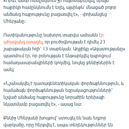
«Որևէ անձի համընկնում չի հայտնաբերվել, միայն
English
հայրիկի համընկնումն է եղել, այսինքն՝ մնացած բոլոր
անձանց հայրությունը բացառվել է», - փոխանցեց
Русский
Մհերյանը:
ՀԵՏԵՎԵՔ ՄԵԶ
Ոստիկանությունը նախորդ տարվա ամռանն
էր
ահազանգ ստացել
, որ բուժօգնության է դիմել 23
շաբաթական հղի՝ 13 տարեկան։ Աղջիկը «Ազատությանը»
պատմում էր, որ բռնության է ենթարկվել դպրոցում
համադասարանցիների կողմից, նույնը քննիչներին է
ասել:
«Ազատության» բոլոր կայքերը
«Նշանակվել է դատագենետիկական փորձաքննություն, և
համաձայն փորձաքննության եզրակացությունների՝
նշված անձանց հայրությունը նորածին երեխայի
նկատմամբ բացառվել է», - ասաց նա:
Քննիչ Մհերյանի խոսքով՝ ստուգել են նաև եղբոր
վարկածը, որը հերքվել է, ապա տեղեկություններ են