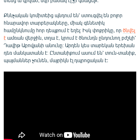
տենց ա գրված, սկի բանակ էլ չի գնացել»:
Քննչական կոմիտեից պնդում են՝ ստուգվել են բոլոր
հնարավոր տարբերակները, միակ գենետիկ
համընկնումը հոր դեպքում է եղել։ Իսկ փոքրիկը, որ
ծնվել
է
ամռան վերջին, տղա է, կրում է ծնունդն ընդունող բժշկի՝
Դավիթ Աբովյանի անունը։ Արդեն կես տարեկան երեխան
դեռ մանկատանն է։ Ընտանիքում ասում են՝ տուն-տանիք,
պայմաններ չունեն, մայրիկն էլ դպրոցական է: