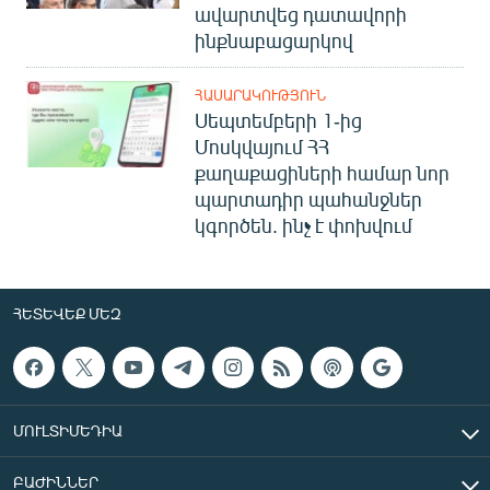
ավարտվեց դատավորի
ինքնաբացարկով
ՀԱՍԱՐԱԿՈՒԹՅՈՒՆ
Սեպտեմբերի 1-ից
Մոսկվայում ՀՀ
քաղաքացիների համար նոր
պարտադիր պահանջներ
կգործեն. ինչ է փոխվում
ՀԵՏԵՎԵՔ ՄԵԶ
ՄՈՒԼՏԻՄԵԴԻԱ
ԲԱԺԻՆՆԵՐ