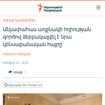
Մատչելիության
հղումներ
Անցնել
ՀԱՍԱՐԱԿՈՒԹՅՈՒՆ
հիմնական
ԱԶԱՏՈՒԹՅՈՒՆ TV
Անչափահաս աղջնակի հղիության
բովանդակությանը
ՀԱՅԱՍՏԱՆ
Անցնել
գործով ձերբակալվել է նրա
հիմնական
ՔԱՂԱՔԱԿԱՆ
կենսաբանական հայրը
մենյուին
ԸՆՏՐՈՒԹՅՈՒՆՆԵՐ 2026
Որոնում
Սուսան Բադալյան
ԻՐԱՎՈՒՆՔ
հունվար 22, 2020
ՀԱՍԱՐԱԿՈՒԹՅՈՒՆ
Կիսվել
ՏՆՏԵՍՈՒԹՅՈՒՆ
ՂԱՐԱԲԱՂ
Ավելացրեք մեզ Google-ում
ՊԱՏԵՐԱԶՄԻ 6 ՇԱԲԱԹՆԵՐԸ
ՏԱՐԱԾԱՇՐՋԱՆ