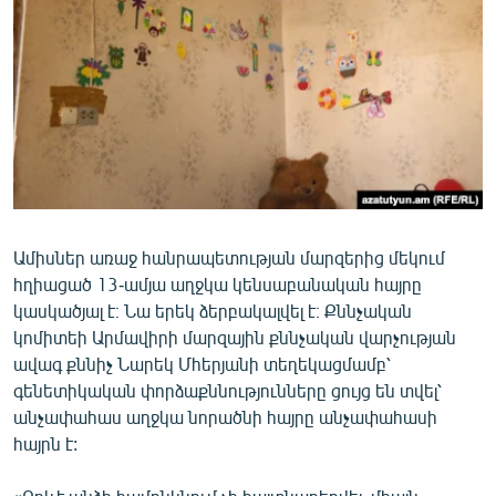
ՄԻՋԱԶԳԱՅԻՆ
ՄՇԱԿՈՒՅԹ
ՍՊՈՐՏ
ՄԵԿՆԱԲԱՆՈՒԹՅՈՒՆ
ՏՏ ԵՒ ԻՆՏԵՐՆԵՏ
ԿՈՐՈՆԱՎԻՐՈՒՍ
Ամիսներ առաջ հանրապետության մարզերից մեկում
ԱՐԽԻՎ
հղիացած 13-ամյա աղջկա կենսաբանական հայրը
ՏԵՍԱՆՅՈՒԹԵՐ
կասկածյալ է։ Նա երեկ ձերբակալվել է։ Քննչական
կոմիտեի Արմավիրի մարզային քննչական վարչության
ԲԱՆԱՎԵՃ
ավագ քննիչ Նարեկ Մհերյանի տեղեկացմամբ՝
ՁԳՏԵԼՈՎ ԼԱՎԱԳՈՒՅՆԻՆ
գենետիկական փորձաքննությունները ցույց են տվել՝
անչափահաս աղջկա նորածնի հայրը անչափահասի
ՓՈԴՔԱՍԹ
հայրն է:
Հայերեն