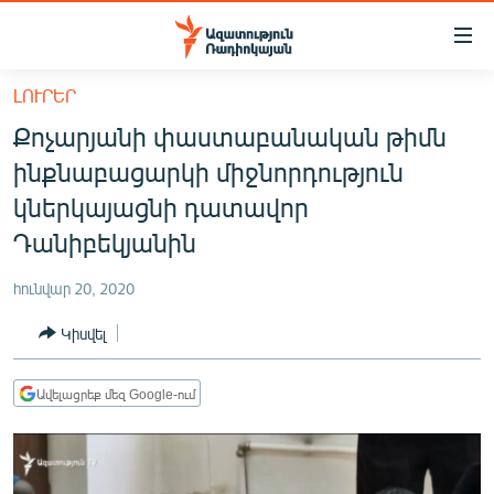
Մատչելիության
հղումներ
Անցնել
ԼՈՒՐԵՐ
հիմնական
ԱԶԱՏՈՒԹՅՈՒՆ TV
Քոչարյանի փաստաբանական թիմն
բովանդակությանը
ՀԱՅԱՍՏԱՆ
Անցնել
ինքնաբացարկի միջնորդություն
հիմնական
ՔԱՂԱՔԱԿԱՆ
կներկայացնի դատավոր
մենյուին
ԸՆՏՐՈՒԹՅՈՒՆՆԵՐ 2026
Դանիբեկյանին
Որոնում
ԻՐԱՎՈՒՆՔ
հունվար 20, 2020
ՀԱՍԱՐԱԿՈՒԹՅՈՒՆ
Կիսվել
ՏՆՏԵՍՈՒԹՅՈՒՆ
ՂԱՐԱԲԱՂ
Ավելացրեք մեզ Google-ում
ՊԱՏԵՐԱԶՄԻ 6 ՇԱԲԱԹՆԵՐԸ
ՏԱՐԱԾԱՇՐՋԱՆ