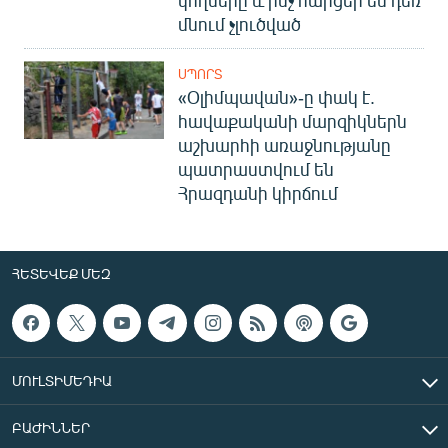
մնում չլուծված
ՍՊՈՐՏ
«Օլիմպավան»-ը փակ է.
հավաքականի մարզիկներն
աշխարհի առաջնությանը
պատրաստվում են
Հրազդանի կիրճում
ՀԵՏԵՎԵՔ ՄԵԶ
ՄՈՒԼՏԻՄԵԴԻԱ
ԲԱԺԻՆՆԵՐ