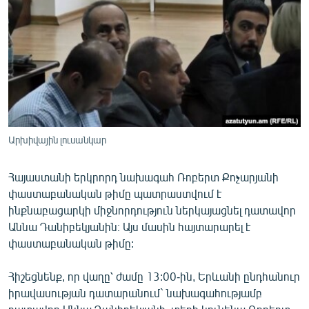
ՄԻՋԱԶԳԱՅԻՆ
ՄՇԱԿՈՒՅԹ
ՍՊՈՐՏ
ՄԵԿՆԱԲԱՆՈՒԹՅՈՒՆ
ՏՏ ԵՒ ԻՆՏԵՐՆԵՏ
ԿՈՐՈՆԱՎԻՐՈՒՍ
Արխիվային լուսանկար
ԱՐԽԻՎ
Հայաստանի երկրորդ նախագահ Ռոբերտ Քոչարյանի
ՏԵՍԱՆՅՈՒԹԵՐ
փաստաբանական թիմը պատրաստվում է
ինքնաբացարկի միջնորդություն ներկայացնել դատավոր
ԲԱՆԱՎԵՃ
Աննա Դանիբեկյանին։ Այս մասին հայտարարել է
ՁԳՏԵԼՈՎ ԼԱՎԱԳՈՒՅՆԻՆ
փաստաբանական թիմը:
ՓՈԴՔԱՍԹ
Հիշեցնենք, որ վաղը՝ ժամը 13:00-ին, Երևանի ընդհանուր
իրավասության դատարանում` նախագահությամբ
Հայերեն