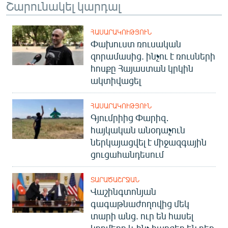
Շարունակել կարդալ
ՀԱՍԱՐԱԿՈՒԹՅՈՒՆ
Փախուստ ռուսական
զորամասից. ինչու է ռուսների
հոսքը Հայաստան կրկին
ակտիվացել
ՀԱՍԱՐԱԿՈՒԹՅՈՒՆ
Գյումրիից Փարիզ․
հայկական անօդաչուն
ներկայացվել է միջազգային
ցուցահանդեսում
ՏԱՐԱԾԱՇՐՋԱՆ
Վաշինգտոնյան
գագաթնաժողովից մեկ
տարի անց. ուր են հասել
կողմերը և ինչ հարցեր են դեռ