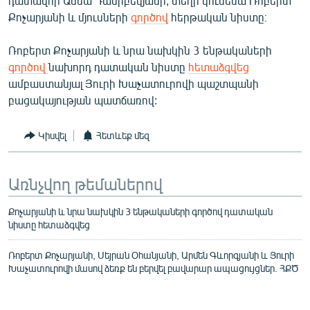
դատավոր Աննա Դանիբեկյանի, տեղի կունենա Ռոբերտ
English
Քոչարյանի և մյուսների
գործով
հերթական նիստը։
Русский
Ռոբերտ Քոչարյանի և նրա նախկին 3 ենթակաների
գործով
նախորդ դատական նիստը
հետաձգվեց
ՀԵՏԵՎԵՔ ՄԵԶ
ամբաստանյալ Յուրի Խաչատուրովի պաշտպանի
բացակայության պատճառով:
Կիսվել
Հետևեք մեզ
«Ազատության» բոլոր կայքերը
Առնչվող թեմաներով
Քոչարյանի և նրա նախկին 3 ենթակաների գործով դատական
նիստը հետաձգվեց
Ռոբերտ Քոչարյանի, Սեյրան Օհանյանի, Արմեն Գևորգյանի և Յուրի
Խաչատուրովի մասով ձեռք են բերվել բավարար ապացույցներ. ՀՔԾ