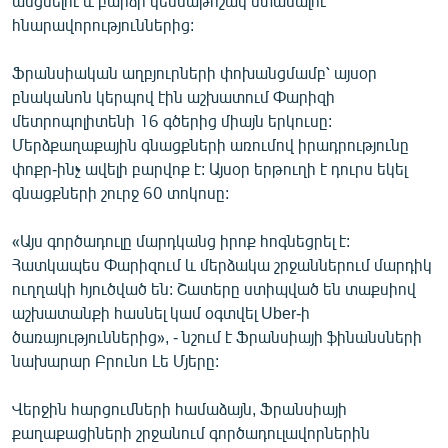
անցնելու և բարձր կենսաթոշակ ստանալու
English
հնարավորություններից:
Русский
Ֆրանսիական աղբյուրների փոխանցմամբ՝ այսօր
բնականոն կերպով էին աշխատում Փարիզի
ՀԵՏԵՎԵՔ ՄԵԶ
մետրոպոլիտենի 16 գծերից միայն երկուսը:
Մերձքաղաքային գնացքների առումով իրադրությունը
փոքր-ինչ ավելի բարվոք է: Այսօր երթուղի է դուրս եկել
գնացքների շուրջ 60 տոկոսը:
«Այս գործադուլը մարդկանց իրոք հոգնեցրել է:
«Ազատության» բոլոր կայքերը
Հատկապես Փարիզում և մերձակա շրջաններում մարդիկ
ուղղակի հյուծված են: Շատերը ստիպված են տաքսիով
աշխատանքի հասնել կամ օգտվել Uber-ի
ծառայություններից», - նշում է Ֆրանսիայի ֆինանսների
նախարար Բրունո Լե Մյերը:
Վերջին հարցումների համաձայն, Ֆրանսիայի
քաղաքացիների շրջանում գործադուլավորներին