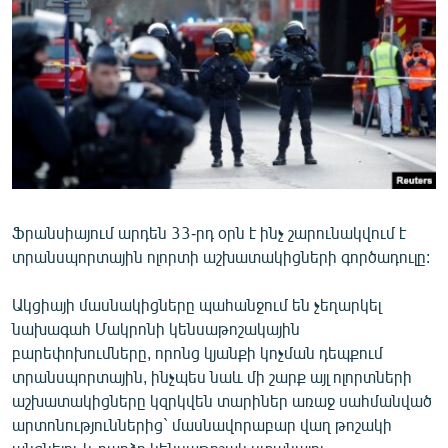
ՄԻՋԱԶԳԱՅԻՆ
ՄՇԱԿՈՒՅԹ
ՍՊՈՐՏ
ՄԵԿՆԱԲԱՆՈՒԹՅՈՒՆ
ՏՏ ԵՒ ԻՆՏԵՐՆԵՏ
ԿՈՐՈՆԱՎԻՐՈՒՍ
Ֆրանսիայում արդեն 33-րդ օրն է ինչ շարունակվում է
ԱՐԽԻՎ
տրանսպորտային ոլորտի աշխատակիցների գործադուլը:
ՏԵՍԱՆՅՈՒԹԵՐ
Ակցիայի մասնակիցները պահանջում են չեղարկել
ԲԱՆԱՎԵՃ
նախագահ Մակրոնի կենսաթոշակային
ՁԳՏԵԼՈՎ ԼԱՎԱԳՈՒՅՆԻՆ
բարեփոխումները, որոնց կյանքի կոչման դեպքում
տրանսպորտային, ինչպես նաև մի շարք այլ ոլորտների
ՓՈԴՔԱՍԹ
աշխատակիցները կզրկվեն տարիներ առաջ սահմանված
արտոնություններից` մասնավորաբար վաղ թոշակի
Հայերեն