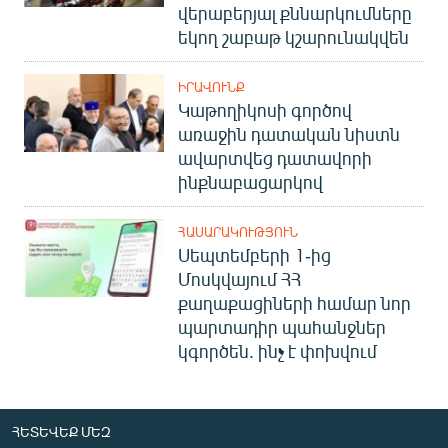
վերաբերյալ քննարկումները
եկող շաբաթ կշարունակվեն
ԻՐԱՎՈՒՆՔ
Կաթողիկոսի գործով
առաջին դատական նիստն
ավարտվեց դատավորի
ինքնաբացարկով
ՀԱՍԱՐԱԿՈՒԹՅՈՒՆ
Սեպտեմբերի 1-ից
Մոսկվայում ՀՀ
քաղաքացիների համար նոր
պարտադիր պահանջներ
կգործեն. ինչ է փոխվում
ՀԵՏԵՎԵՔ ՄԵԶ