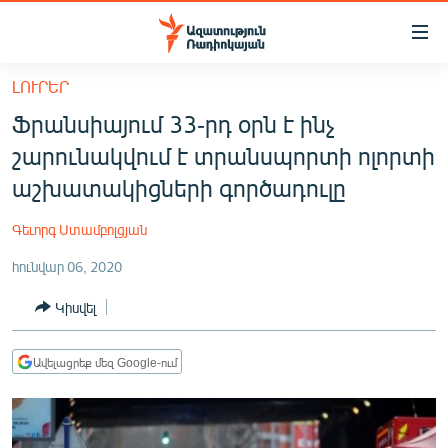
Մատչելիության
հղումներ
Անցնել
ԼՈՒՐԵՐ
հիմնական
ԱԶԱՏՈՒԹՅՈՒՆ TV
Ֆրանսիայում 33-րդ օրն է ինչ
բովանդակությանը
ՀԱՅԱՍՏԱՆ
Անցնել
շարունակվում է տրանսպորտի ոլորտի
հիմնական
ՔԱՂԱՔԱԿԱՆ
աշխատակիցների գործադուլը
մենյուին
ԸՆՏՐՈՒԹՅՈՒՆՆԵՐ 2026
Որոնում
Գեւորգ Ստամբոլցյան
ԻՐԱՎՈՒՆՔ
հունվար 06, 2020
ՀԱՍԱՐԱԿՈՒԹՅՈՒՆ
Կիսվել
ՏՆՏԵՍՈՒԹՅՈՒՆ
ՂԱՐԱԲԱՂ
Ավելացրեք մեզ Google-ում
ՊԱՏԵՐԱԶՄԻ 6 ՇԱԲԱԹՆԵՐԸ
ՏԱՐԱԾԱՇՐՋԱՆ