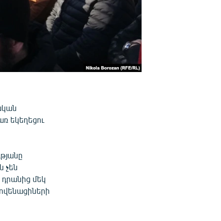
ական
առ եկեղեցու
ւթյանը
ն չեն
 դրանից մեկ
լովենացիների