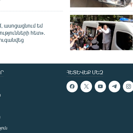
մ, ասոցացնում եմ
ությունների հետ».
ուգանվեց
Ր
ՀԵՏԵՎԵՔ ՄԵԶ
ն
ն
յուն