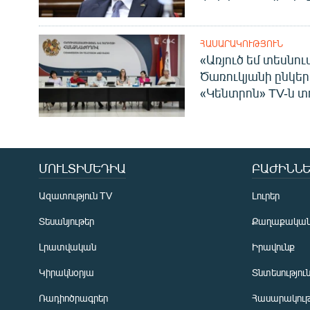
ՀԱՍԱՐԱԿՈՒԹՅՈՒՆ
«Առյուծ եմ տեսնու
Ծառուկյանի ընկեր
«Կենտրոն» TV-ն տ
ՄՈՒԼՏԻՄԵԴԻԱ
ԲԱԺԻՆՆԵ
Ազատություն TV
Լուրեր
Տեսանյութեր
Քաղաքակա
Լրատվական
Իրավունք
Կիրակնօրյա
Տնտեսությու
Ռադիոծրագրեր
Հասարակութ