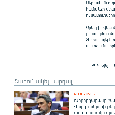
Սերբական ուղղ
համայնքը մտավ
ու մատուռները
Օրենքի քվեարկ
քննարկման ժամ
ձերբակալել է 
պատգամավորն
Կիսվել
Շարունակել կարդալ
ՔԱՂԱՔԱԿԱՆ
Խորհրդարանը քնն
Վարդևանյանի թեկ
փոխխոսնակի պաշ