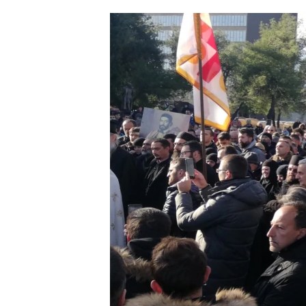
ՄԻՋԱԶԳԱՅԻՆ
ՄՇԱԿՈՒՅԹ
ՍՊՈՐՏ
ՄԵԿՆԱԲԱՆՈՒԹՅՈՒՆ
ՏՏ ԵՒ ԻՆՏԵՐՆԵՏ
ԿՈՐՈՆԱՎԻՐՈՒՍ
ԱՐԽԻՎ
ՏԵՍԱՆՅՈՒԹԵՐ
ԲԱՆԱՎԵՃ
ՁԳՏԵԼՈՎ ԼԱՎԱԳՈՒՅՆԻՆ
ՓՈԴՔԱՍԹ