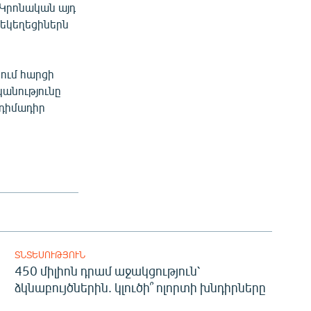
 Կրոնական այդ
 եկեղեցիներն
նում հարցի
կանությունը
դդիմադիր
ՏՆՏԵՍՈՒԹՅՈՒՆ
450 միլիոն դրամ աջակցություն՝
ձկնաբույծներին. կլուծի՞ ոլորտի խնդիրները