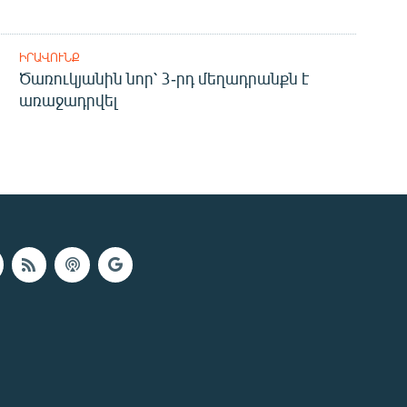
ԻՐԱՎՈՒՆՔ
Ծառուկյանին նոր՝ 3-րդ մեղադրանքն է
առաջադրվել