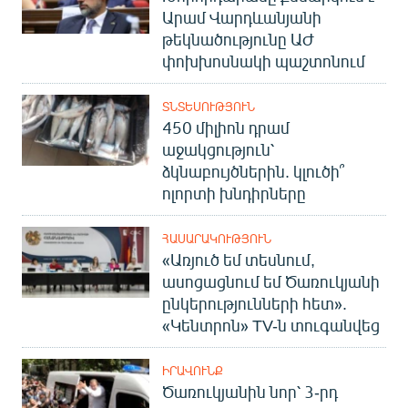
Արամ Վարդևանյանի
թեկնածությունը ԱԺ
փոխխոսնակի պաշտոնում
ՏՆՏԵՍՈՒԹՅՈՒՆ
450 միլիոն դրամ
աջակցություն՝
ձկնաբույծներին. կլուծի՞
ոլորտի խնդիրները
ՀԱՍԱՐԱԿՈՒԹՅՈՒՆ
«Առյուծ եմ տեսնում,
ասոցացնում եմ Ծառուկյանի
ընկերությունների հետ».
«Կենտրոն» TV-ն տուգանվեց
ԻՐԱՎՈՒՆՔ
Ծառուկյանին նոր՝ 3-րդ