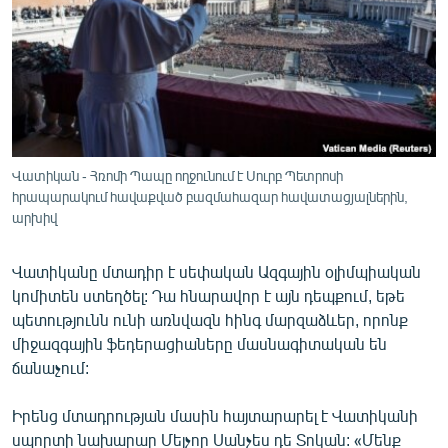
ՄԻՋԱԶԳԱՅԻՆ
ՄՇԱԿՈՒՅԹ
ՍՊՈՐՏ
ՄԵԿՆԱԲԱՆՈՒԹՅՈՒՆ
ՏՏ ԵՒ ԻՆՏԵՐՆԵՏ
Վատիկան - Հռոմի Պապը ողջունում է Սուրբ Պետրոսի
ԿՈՐՈՆԱՎԻՐՈՒՍ
հրապարակում հավաքված բազմահազար հավատացյալներին,
արխիվ
ԱՐԽԻՎ
ՏԵՍԱՆՅՈՒԹԵՐ
Վատիկանը մտադիր է սեփական Ազգային օլիմպիական
կոմիտեն ստեղծել: Դա հնարավոր է այն դեպքում, եթե
ԲԱՆԱՎԵՃ
պետությունն ունի առնվազն հինգ մարզաձևեր, որոնք
ՁԳՏԵԼՈՎ ԼԱՎԱԳՈՒՅՆԻՆ
միջազգային ֆեդերացիաները մասնագիտական են
ճանաչում:
ՓՈԴՔԱՍԹ
Իրենց մտադրության մասին հայտարարել է Վատիկանի
Հայերեն
սպորտի նախարար Մելչոր Սանչես դե Տոկան: «Մենք