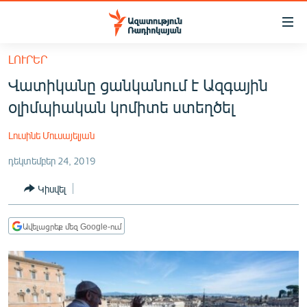
Մատչելիության
հղումներ
Անցնել
ԼՈՒՐԵՐ
հիմնական
ԱԶԱՏՈՒԹՅՈՒՆ TV
Վատիկանը ցանկանում է Ազգային
բովանդակությանը
ՀԱՅԱՍՏԱՆ
Անցնել
օլիմպիական կոմիտե ստեղծել
հիմնական
ՔԱՂԱՔԱԿԱՆ
մենյուին
Լուսինե Մուսայելյան
ԸՆՏՐՈՒԹՅՈՒՆՆԵՐ 2026
Որոնում
դեկտեմբեր 24, 2019
ԻՐԱՎՈՒՆՔ
Կիսվել
ՀԱՍԱՐԱԿՈՒԹՅՈՒՆ
ՏՆՏԵՍՈՒԹՅՈՒՆ
Ավելացրեք մեզ Google-ում
ՂԱՐԱԲԱՂ
ՊԱՏԵՐԱԶՄԻ 6 ՇԱԲԱԹՆԵՐԸ
ՏԱՐԱԾԱՇՐՋԱՆ