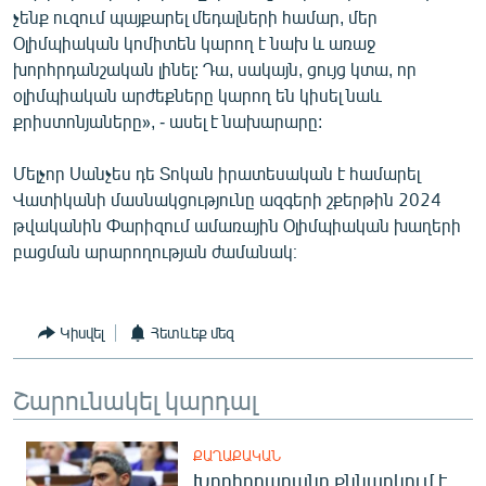
չենք ուզում պայքարել մեդալների համար, մեր
English
Օլիմպիական կոմիտեն կարող է նախ և առաջ
Русский
խորհրդանշական լինել: Դա, սակայն, ցույց կտա, որ
օլիմպիական արժեքները կարող են կիսել նաև
ՀԵՏԵՎԵՔ ՄԵԶ
քրիստոնյաները», - ասել է նախարարը:
Մելչոր Սանչես դե Տոկան իրատեսական է համարել
Վատիկանի մասնակցությունը ազգերի շքերթին 2024
թվականին Փարիզում ամառային Օլիմպիական խաղերի
բացման արարողության ժամանակ։
«Ազատության» բոլոր կայքերը
Կիսվել
Հետևեք մեզ
Շարունակել կարդալ
ՔԱՂԱՔԱԿԱՆ
Խորհրդարանը քննարկում է