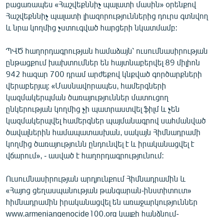
բացառապես «Հաշվեքննիչ պալատի մասին» օրենքով
English
Հաշվեքննիչ պալատի լիազորություններից դուրս գտնվող
Русский
և նրա կողմից չստուգված հարցերի նկատմամբ:
ՊՎԾ հաղորդագրության համաձայն՝ ուսումնասիրության
ՀԵՏԵՎԵՔ ՄԵԶ
ընթացքում խախտումներ են հայտնաբերվել 89 միլիոն
942 հազար 700 դրամ արժեքով կնքված գործարքների
վերաբերյալ: «Մասնավորապես, համերգների
կազմակերպման ծառայություններ մատուցող
ընկերության կողմից չի պատրաստվել ֆիլմ և չեն
«Ազատության» բոլոր կայքերը
կազմակերպվել համերգներ պայմանագրով սահմանված
ծավալներին համապատասխան, սակայն Հիմնադրամի
կողմից ծառայությունն ընդունվել է և իրականացվել է
վճարում», - ասված է հաղորդագրությունում:
Ուսումնասիրության արդյունքում Հիմնադրամին և
«Հայոց ցեղասպանության թանգարան-ինստիտուտ»
հիմնադրամին իրականացվել են առաջարկություններ
www.armeniangenocide100.org կայքի հանձնում-