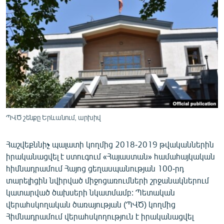
ՄԻՋԱԶԳԱՅԻՆ
ՄՇԱԿՈՒՅԹ
ՍՊՈՐՏ
ՄԵԿՆԱԲԱՆՈՒԹՅՈՒՆ
ՏՏ ԵՒ ԻՆՏԵՐՆԵՏ
ԿՈՐՈՆԱՎԻՐՈՒՍ
ԱՐԽԻՎ
ՊՎԾ շենքը Երևանում, արխիվ
ՏԵՍԱՆՅՈՒԹԵՐ
Հաշվեքննիչ պալատի կողմից 2018-2019 թվականներին
ԲԱՆԱՎԵՃ
իրականացվել է ստուգում «Հայաստան» համահայկական
հիմնադրամում Հայոց ցեղասպանության 100-րդ
ՁԳՏԵԼՈՎ ԼԱՎԱԳՈՒՅՆԻՆ
տարելիցին նվիրված միջոցառումների շրջանակներում
ՓՈԴՔԱՍԹ
կատարված ծախսերի նկատմամբ: Պետական
վերահսկողական ծառայության (ՊՎԾ) կողմից
Հայերեն
Հիմնադրամում վերահսկողություն է իրականացվել