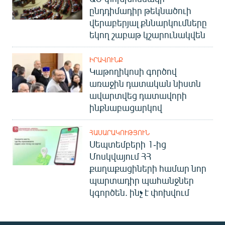
ընդդիմադիր թեկնածուի
վերաբերյալ քննարկումները
եկող շաբաթ կշարունակվեն
ԻՐԱՎՈՒՆՔ
Կաթողիկոսի գործով
առաջին դատական նիստն
ավարտվեց դատավորի
ինքնաբացարկով
ՀԱՍԱՐԱԿՈՒԹՅՈՒՆ
Սեպտեմբերի 1-ից
Մոսկվայում ՀՀ
քաղաքացիների համար նոր
պարտադիր պահանջներ
կգործեն. ինչ է փոխվում