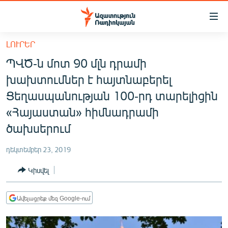
Մատչելիության
հղումներ
Անցնել
ԼՈՒՐԵՐ
հիմնական
ԱԶԱՏՈՒԹՅՈՒՆ TV
ՊՎԾ-ն մոտ 90 մլն դրամի
բովանդակությանը
ՀԱՅԱՍՏԱՆ
Անցնել
խախտումներ է հայտնաբերել
հիմնական
ՔԱՂԱՔԱԿԱՆ
Ցեղասպանության 100-րդ տարելիցին
մենյուին
ԸՆՏՐՈՒԹՅՈՒՆՆԵՐ 2026
«Հայաստան» հիմնադրամի
Որոնում
ծախսերում
ԻՐԱՎՈՒՆՔ
ՀԱՍԱՐԱԿՈՒԹՅՈՒՆ
դեկտեմբեր 23, 2019
ՏՆՏԵՍՈՒԹՅՈՒՆ
Կիսվել
ՂԱՐԱԲԱՂ
Ավելացրեք մեզ Google-ում
ՊԱՏԵՐԱԶՄԻ 6 ՇԱԲԱԹՆԵՐԸ
ՏԱՐԱԾԱՇՐՋԱՆ