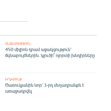
ՏՆՏԵՍՈՒԹՅՈՒՆ
450 միլիոն դրամ աջակցություն՝
ձկնաբույծներին. կլուծի՞ ոլորտի խնդիրները
ԻՐԱՎՈՒՆՔ
Ծառուկյանին նոր՝ 3-րդ մեղադրանքն է
առաջադրվել