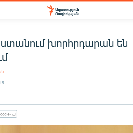
կստանում խորհրդարան են
ւմ
ան
19
oogle-ում