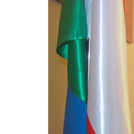
ՄԻՋԱԶԳԱՅԻՆ
ՄՇԱԿՈՒՅԹ
ՍՊՈՐՏ
ՄԵԿՆԱԲԱՆՈՒԹՅՈՒՆ
ՏՏ ԵՒ ԻՆՏԵՐՆԵՏ
ԿՈՐՈՆԱՎԻՐՈՒՍ
ԱՐԽԻՎ
ՏԵՍԱՆՅՈՒԹԵՐ
ԲԱՆԱՎԵՃ
ՁԳՏԵԼՈՎ ԼԱՎԱԳՈՒՅՆԻՆ
ՓՈԴՔԱՍԹ