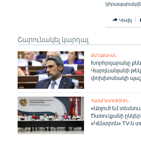
կհրապարակվեն 
Կիսվել
Շարունակել կարդալ
ՔԱՂԱՔԱԿԱՆ
Խորհրդարանը քնն
Վարդևանյանի թեկ
փոխխոսնակի պաշ
ՀԱՍԱՐԱԿՈՒԹՅՈՒՆ
«Առյուծ եմ տեսնու
Ծառուկյանի ընկեր
«Կենտրոն» TV-ն տ