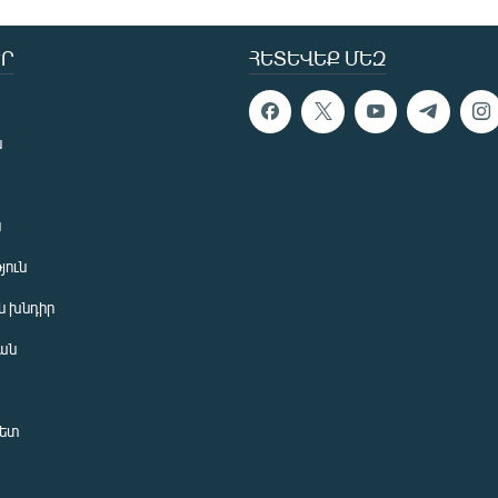
Ր
ՀԵՏԵՎԵՔ ՄԵԶ
ն
ն
յուն
 խնդիր
ան
նետ