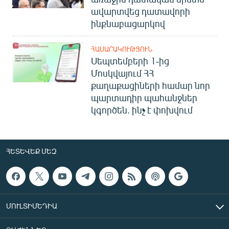
ավարտվեց դատավորի
ինքնաբացարկով
ՀԱՍԱՐԱԿՈՒԹՅՈՒՆ
Սեպտեմբերի 1-ից
Մոսկվայում ՀՀ
քաղաքացիների համար նոր
պարտադիր պահանջներ
կգործեն. ինչ է փոխվում
ՀԵՏԵՎԵՔ ՄԵԶ
ՄՈՒԼՏԻՄԵԴԻԱ