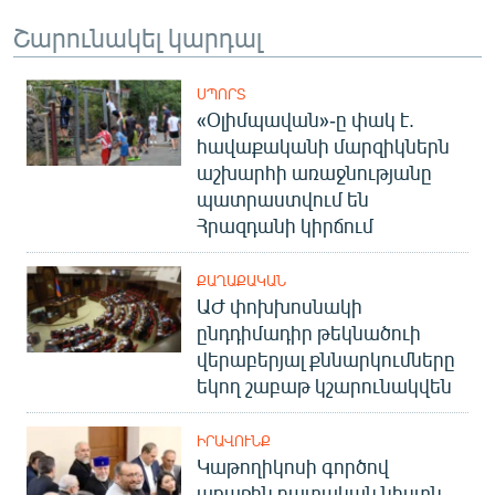
Շարունակել կարդալ
ՍՊՈՐՏ
«Օլիմպավան»-ը փակ է.
հավաքականի մարզիկներն
աշխարհի առաջնությանը
պատրաստվում են
Հրազդանի կիրճում
ՔԱՂԱՔԱԿԱՆ
ԱԺ փոխխոսնակի
ընդդիմադիր թեկնածուի
վերաբերյալ քննարկումները
եկող շաբաթ կշարունակվեն
ԻՐԱՎՈՒՆՔ
Կաթողիկոսի գործով
առաջին դատական նիստն