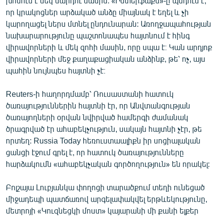
խոսում է մեկ մարդու մասին: «Ինտերֆաքս»-ը պնդում է,
English
որ կրակոցներ արձակած անձը միայնակ է եղել և չի
կարողացել ներս մտնել ընդունարան: Առողջապահության
Русский
նախարարությունը պաշտոնապես հայտնում է հինգ
վիրավորների և մեկ զոհի մասին, որը սպա է։ Կան արդյոք
ՀԵՏԵՎԵՔ ՄԵԶ
վիրավորների մեջ քաղաքացիական անձինք, թե՝ ոչ, այս
պահին նույնպես հայտնի չէ։
Reuters-ի հաղորդմամբ՝ Ռուսաստանի հատուկ
ծառայություններին հայտնի էր, որ Անվտանգության
ծառայողների օրվան նվիրված համերգի ժամանակ
«Ազատության» բոլոր կայքերը
ծրագրված էր ահաբեկչություն, սակայն հայտնի չէր, թե
որտեղ: Russia Today հեռուստաալիքն իր սոցիալական
ցանցի էջում գրել է, որ հատուկ ծառայությունները
հարձակումն «ահաբեկչական գործողություն» են որակել:
Բոլշայա Լուբյանկա փողոցի տարածքում տեղի ունեցած
միջադեպի պատճառով արգելափակվել երթևեկությունը,
մետրոյի «Կուզնեցկի մոստ» կայարանի մի քանի ելքեր