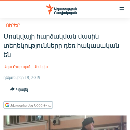
Մատչելիության
հղումներ
Անցնել
ԼՈՒՐԵՐ
հիմնական
ԱԶԱՏՈՒԹՅՈՒՆ TV
Մոսկվայի հարձակման մասին
բովանդակությանը
ՀԱՅԱՍՏԱՆ
Անցնել
տեղեկությունները դեռ հակասական
հիմնական
ՔԱՂԱՔԱԿԱՆ
են
մենյուին
ԸՆՏՐՈՒԹՅՈՒՆՆԵՐ 2026
Որոնում
Ազա Բաբայան, Մոսկվա
ԻՐԱՎՈՒՆՔ
դեկտեմբեր 19, 2019
ՀԱՍԱՐԱԿՈՒԹՅՈՒՆ
Կիսվել
ՏՆՏԵՍՈՒԹՅՈՒՆ
ՂԱՐԱԲԱՂ
Ավելացրեք մեզ Google-ում
ՊԱՏԵՐԱԶՄԻ 6 ՇԱԲԱԹՆԵՐԸ
ՏԱՐԱԾԱՇՐՋԱՆ