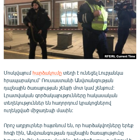
ՄԻՋԱԶԳԱՅԻՆ
ՄՇԱԿՈՒՅԹ
ՍՊՈՐՏ
ՄԵԿՆԱԲԱՆՈՒԹՅՈՒՆ
ՏՏ ԵՒ ԻՆՏԵՐՆԵՏ
ԿՈՐՈՆԱՎԻՐՈՒՍ
Մոսկվայում
հարձակումը
տեղի է ունեցել Լուբյանկա
ԱՐԽԻՎ
հրապարակում՝ Ռուսաստանի Անվտանգության
ՏԵՍԱՆՅՈՒԹԵՐ
դաշնային ծառայության շենքի մոտ կամ շենքում:
Լրատվական գործակալությունները հակասական
ԲԱՆԱՎԵՃ
տեղեկություններ են հաղորդում կրակոցներով
ՁԳՏԵԼՈՎ ԼԱՎԱԳՈՒՅՆԻՆ
ուղեկցված միջադեպի մասին:
ՓՈԴՔԱՍԹ
Որոշ աղբյուրներ հայտնում են, որ հարձակվողները երեք
հոգի էին, Անվտանգության դաշնային ծառայությունը
Հայերեն