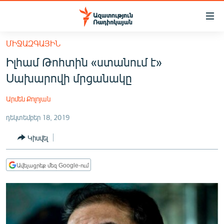
Մատչելիության
հղումներ
Անցնել
ՄԻՋԱԶԳԱՅԻՆ
հիմնական
ԱԶԱՏՈՒԹՅՈՒՆ TV
Իլհամ Թոհտին «ստանում է»
բովանդակությանը
ՀԱՅԱՍՏԱՆ
Անցնել
Սախարովի մրցանակը
հիմնական
ՔԱՂԱՔԱԿԱՆ
մենյուին
Արմեն Քոլոյան
ԸՆՏՐՈՒԹՅՈՒՆՆԵՐ 2026
Որոնում
դեկտեմբեր 18, 2019
ԻՐԱՎՈՒՆՔ
Կիսվել
ՀԱՍԱՐԱԿՈՒԹՅՈՒՆ
ՏՆՏԵՍՈՒԹՅՈՒՆ
Ավելացրեք մեզ Google-ում
ՂԱՐԱԲԱՂ
ՊԱՏԵՐԱԶՄԻ 6 ՇԱԲԱԹՆԵՐԸ
ՏԱՐԱԾԱՇՐՋԱՆ