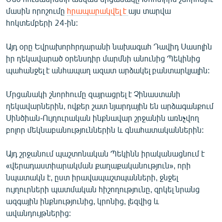
English
մասին որոշումը
հրապարակվել է
այս տարվա
հոկտեմբերի 24-ին:
Русский
Այդ օրը Եվրախորհրդարանի նախագահ Դավիդ Սասոլին
ՀԵՏԵՎԵՔ ՄԵԶ
իր ղեկավարած օրենսդիր մարմնի անունից Պեկինից
պահանջել է անհապաղ ազատ արձակել բանտարկյալին:
Մրցանակի շնորհումը զայրացրել է Չինաստանի
ղեկավարներին, ովքեր շատ նյարդային են արձագանքում
Սինծիան-Ույղուրական ինքնավար շրջանին առնչվող
«Ազատության» բոլոր կայքերը
բոլոր մեկնաբանություններին և գնահատականներին:
Այդ շրջանում պաշտոնական Պեկինն իրականացնում է
«վերադաստիարակման քաղաքականություն», որի
նպատակն է, ըստ իրավապաշտպանների, ջնջել
ույղուրների պատմական հիշողությունը, զրկել նրանց
ազգային ինքնությունից, կրոնից, լեզվից և
ավանդույթներից: