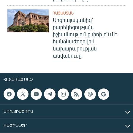
ՀԱՅԱՍՏԱՆ
Սոցիալականից՝
բարեկեցության.
իշխանությունը փոխո՞ւմ է
հանձնաժողովի և
նախարարության
անվանումը
ՀԵՏԵՎԵՔ ՄԵԶ
ՄՈՒԼՏԻՄԵԴԻԱ
ԲԱԺԻՆՆԵՐ