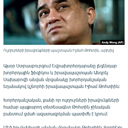
ՄԻՋԱԶԳԱՅԻՆ
ՄՇԱԿՈՒՅԹ
ՍՊՈՐՏ
ՄԵԿՆԱԲԱՆՈՒԹՅՈՒՆ
ՏՏ ԵՒ ԻՆՏԵՐՆԵՏ
Ույղուրների իրավունքների պաշտպան Իլմահ Թոհտին, արխիվ
ԿՈՐՈՆԱՎԻՐՈՒՍ
Այսօր Ստրասբուրգում Եվրախորհրդարանը լեգենդար
ԱՐԽԻՎ
խորհրդային ֆիզիկոս և իրավապաշտպան Անդրեյ
ՏԵՍԱՆՅՈՒԹԵՐ
Սախարովի անվան մրցանակը խորհրդանշական
եղանակով կշնորհի իրավապաշտպան Իլհամ Թոհտիին:
ԲԱՆԱՎԵՃ
ՁԳՏԵԼՈՎ ԼԱՎԱԳՈՒՅՆԻՆ
Խորհրդանշական, քանի որ ույղուրների իրավունքների
համար պայքարող տնտեսագետ Թոհտին չինական
ՓՈԴՔԱՍԹ
բանտում ցմահ ազատազրկման պատիժն է կրում:
Հայերեն
Մեծ հումանիստի անվան մրցանակը Թոհտիին շնորհելու