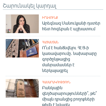
Շարունակել կարդալ
ԻՐԱՎՈՒՆՔ
Արեգնազ Մանուկյանի դստեր
հետ հոգեբան է աշխատում
ՀԱՅԱՍՏԱՆ
Ո՞ւմ է հանձնվելու ՀԷՑ-ի
կառավարումը. նախարարը
գործընթացից
մանրամասներ է
ներկայացրել
ՀԱՍԱՐԱԿՈՒԹՅՈՒՆ
Բանկային
զեղծարարությունների՞, թե՞
միայն դրանցից բողոքների
թիվն է նվազել