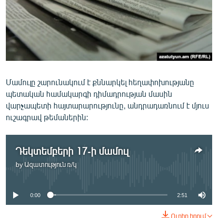
ՄԻՋԱԶԳԱՅԻՆ
ՄՇԱԿՈՒՅԹ
ՍՊՈՐՏ
ՄԵԿՆԱԲԱՆՈՒԹՅՈՒՆ
ՏՏ ԵՒ ԻՆՏԵՐՆԵՏ
Մամուլը շարունակում է քննարկել հեղափոխությանը
պետական համակարգի դիմադրության մասին
ԿՈՐՈՆԱՎԻՐՈՒՍ
վարչապետի հայտարարությունը, անդրադառնում է մյուս
ԱՐԽԻՎ
ուշագրավ թեմաներին:
ՏԵՍԱՆՅՈՒԹԵՐ
ԲԱՆԱՎԵՃ
Դեկտեմբերի 17-ի մամուլ
by
Ազատություն ռ/կ
ՁԳՏԵԼՈՎ ԼԱՎԱԳՈՒՅՆԻՆ
No media source currently available
ՓՈԴՔԱՍԹ
0:00
2:51
Հայերեն
Ուղիղ հղում