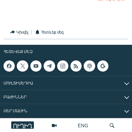
English
Русский
ՀԵՏԵՎԵՔ ՄԵԶ
Կիսվել
Հետևեք մեզ
ՀԵՏԵՎԵՔ ՄԵԶ
«Ազատության» բոլոր կայքերը
ՄՈՒԼՏԻՄԵԴԻԱ
ԲԱԺԻՆՆԵՐ
ՄԵՐ ՄԱՍԻՆ
ՈՒՂԻՂ
ENG
«Ազատ Եվրոպա/Ազատություն» ռադիոկայան © 2026