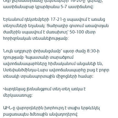
Օդի ջերմաստիճանը դեկտեմբերի 16-20-ը՝ ցերեկը,
English
աստիճանաբար կբարձրանա 5-7 աստիճանով:
Русский
Երևանում դեկտեմբերի 17-21-ը սպասվում է առանց
տեղումների եղանակ։ Ցածրադիր գոտում առավոտյան
ՀԵՏԵՎԵՔ ՄԵԶ
ժամերին սպասվում է մառախուղ՝ 50-100 մետր
հորիզոնական տեսանելիությամբ։
Նույն աղբյուրի փոխանցմամբ՝ այսօր ժամը 8:30-ի
դրությամբ Հայաստանի տարածքում
ավտոճանապարհները հիմնականում անցանելի են,
«Ազատության» բոլոր կայքերը
Ստեփանծմինդա-Լարս ավտոճանապարհը բաց է բոլոր
տեսակի տրանսպորտային միջոցների համար:
Վարդենյաց լեռնանցքում տեղ-տեղ առկա է
մերկասառույց:
ԱԻՆ-ը վարորդներին խորհուրդ է տալիս երթևեկել
բացառապես ձմեռային անվադողերով։