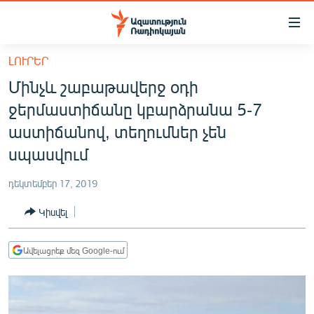
Մատչելիության
հղումներ
Անցնել
ԼՈՒՐԵՐ
հիմնական
ԱԶԱՏՈՒԹՅՈՒՆ TV
Մինչև շաբաթավերջ օդի
բովանդակությանը
ՀԱՅԱՍՏԱՆ
Անցնել
ջերմաստիճանը կբարձրանա 5-7
հիմնական
ՔԱՂԱՔԱԿԱՆ
աստիճանով, տեղումներ չեն
մենյուին
ԸՆՏՐՈՒԹՅՈՒՆՆԵՐ 2026
սպասվում
Որոնում
ԻՐԱՎՈՒՆՔ
դեկտեմբեր 17, 2019
ՀԱՍԱՐԱԿՈՒԹՅՈՒՆ
Կիսվել
ՏՆՏԵՍՈՒԹՅՈՒՆ
ՂԱՐԱԲԱՂ
Ավելացրեք մեզ Google-ում
ՊԱՏԵՐԱԶՄԻ 6 ՇԱԲԱԹՆԵՐԸ
ՏԱՐԱԾԱՇՐՋԱՆ