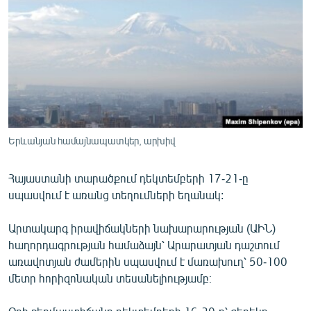
ՄԻՋԱԶԳԱՅԻՆ
ՄՇԱԿՈՒՅԹ
ՍՊՈՐՏ
ՄԵԿՆԱԲԱՆՈՒԹՅՈՒՆ
ՏՏ ԵՒ ԻՆՏԵՐՆԵՏ
ԿՈՐՈՆԱՎԻՐՈՒՍ
Երևանյան համայնապատկեր, արխիվ
ԱՐԽԻՎ
Հայաստանի տարածքում դեկտեմբերի 17-21-ը
ՏԵՍԱՆՅՈՒԹԵՐ
սպասվում է առանց տեղումների եղանակ:
ԲԱՆԱՎԵՃ
Արտակարգ իրավիճակների նախարարության (ԱԻՆ)
ՁԳՏԵԼՈՎ ԼԱՎԱԳՈՒՅՆԻՆ
հաղորդագրության համաձայն՝ Արարատյան դաշտում
առավոտյան ժամերին սպասվում է մառախուղ՝ 50-100
ՓՈԴՔԱՍԹ
մետր հորիզոնական տեսանելիությամբ։
Հայերեն