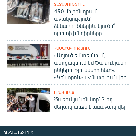
ՏՆՏԵՍՈՒԹՅՈՒՆ
450 միլիոն դրամ
աջակցություն՝
ձկնաբույծներին. կլուծի՞
ոլորտի խնդիրները
ՀԱՍԱՐԱԿՈՒԹՅՈՒՆ
«Առյուծ եմ տեսնում,
ասոցացնում եմ Ծառուկյանի
ընկերությունների հետ».
«Կենտրոն» TV-ն տուգանվեց
ԻՐԱՎՈՒՆՔ
Ծառուկյանին նոր՝ 3-րդ
մեղադրանքն է առաջադրվել
ՀԵՏԵՎԵՔ ՄԵԶ