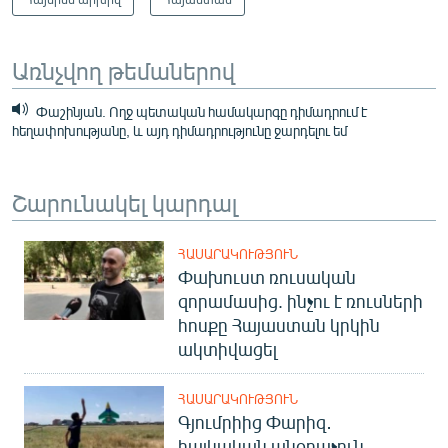
Առնչվող թեմաներով
Փաշինյան. Ողջ պետական համակարգը դիմադրում է
հեղափոխությանը, և այդ դիմադրությունը ջարդելու եմ
Շարունակել կարդալ
ՀԱՍԱՐԱԿՈՒԹՅՈՒՆ
Փախուստ ռուսական
զորամասից. ինչու է ռուսների
հոսքը Հայաստան կրկին
ակտիվացել
ՀԱՍԱՐԱԿՈՒԹՅՈՒՆ
Գյումրիից Փարիզ․
հայկական անօդաչուն