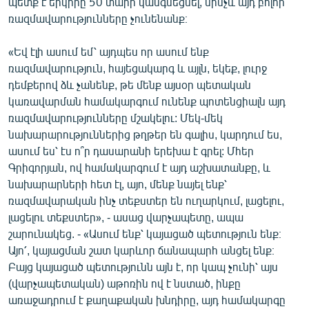
պետք է երկիրը 50 տարի կանգնեցնել, մինչև այդ բոլոր
ռազմավարությունները չունենանք։
«Եվ էլի ասում եմ՝ այդպես որ ասում ենք
ռազմավարություն, հայեցակարգ և այլն, եկեք, լուրջ
դեմքերով ձև չանենք, թե մենք այսօր պետական
կառավարման համակարգում ունենք պոտենցիալն այդ
ռազմավարությունները մշակելու: Մեկ-մեկ
նախարարություններից թղթեր են գալիս, կարդում ես,
ասում ես՝ էս ո՞ր դասարանի երեխա է գրել: Մհեր
Գրիգորյան, ով համակարգում է այդ աշխատանքը, և
նախարարների հետ էլ, այո, մենք նայել ենք՝
ռազմավարական ինչ տեքստեր են ուղարկում, լացելու,
լացելու տեքստեր», - ասաց վարչապետը, ապա
շարունակեց. - «Ասում ենք՝ կայացած պետություն ենք։
Այո՛, կայացման շատ կարևոր ճանապարհ անցել ենք։
Բայց կայացած պետությունն այն է, որ կապ չունի՝ այս
(վարչապետական) աթոռին ով է նստած, ինքը
առաջադրում է քաղաքական խնդիրը, այդ համակարգը