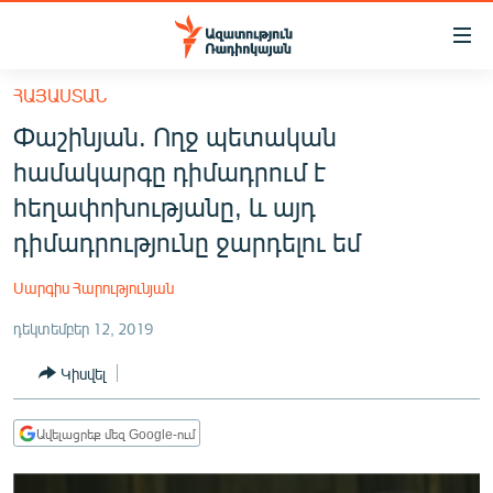
Մատչելիության
հղումներ
Անցնել
ՀԱՅԱՍՏԱՆ
հիմնական
ԱԶԱՏՈՒԹՅՈՒՆ TV
Փաշինյան. Ողջ պետական
բովանդակությանը
ՀԱՅԱՍՏԱՆ
Անցնել
համակարգը դիմադրում է
հիմնական
ՔԱՂԱՔԱԿԱՆ
հեղափոխությանը, և այդ
մենյուին
ԸՆՏՐՈՒԹՅՈՒՆՆԵՐ 2026
դիմադրությունը ջարդելու եմ
Որոնում
ԻՐԱՎՈՒՆՔ
Սարգիս Հարությունյան
ՀԱՍԱՐԱԿՈՒԹՅՈՒՆ
դեկտեմբեր 12, 2019
ՏՆՏԵՍՈՒԹՅՈՒՆ
Կիսվել
ՂԱՐԱԲԱՂ
ՊԱՏԵՐԱԶՄԻ 6 ՇԱԲԱԹՆԵՐԸ
Ավելացրեք մեզ Google-ում
ՏԱՐԱԾԱՇՐՋԱՆ