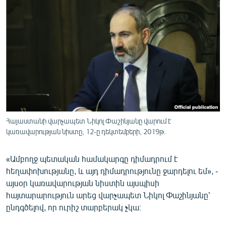
ՄԻՋԱԶԳԱՅԻՆ
ՄՇԱԿՈՒՅԹ
ՍՊՈՐՏ
ՄԵԿՆԱԲԱՆՈՒԹՅՈՒՆ
ՏՏ ԵՒ ԻՆՏԵՐՆԵՏ
ԿՈՐՈՆԱՎԻՐՈՒՍ
ԱՐԽԻՎ
Հայաստանի վարչապետ Նիկոլ Փաշինյանը վարում է
կառավարության նիստը, 12-ը դեկտեմբերի, 2019թ.
ՏԵՍԱՆՅՈՒԹԵՐ
ԲԱՆԱՎԵՃ
«Ամբողջ պետական համակարգը դիմադրում է
հեղափոխությանը, և այդ դիմադրությունը ջարդելու եմ», -
ՁԳՏԵԼՈՎ ԼԱՎԱԳՈՒՅՆԻՆ
այսօր կառավարության նիստին այսպիսի
ՓՈԴՔԱՍԹ
հայտարարություն արեց վարչապետ Նիկոլ Փաշինյանը՝
ընդգծելով, որ ուրիշ տարբերակ չկա։
Հայերեն