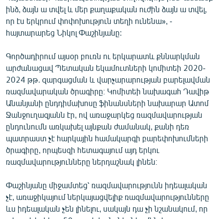
ինձ, ձայն ա տվել և մեր քաղաքական ուժին ձայն ա տվել,
որ էս երկրում փոփոխություն տեղի ունենա», -
հայտարարեց Նիկոլ Փաշինյանը:
Գործադիրում այսօր բուռն ու երկարատև քննարկման
արժանացավ Պետական եկամուտների կոմիտեի 2020-
2024 թթ. զարգացման և վարչարարության բարելավման
ռազմավարական ծրագիրը։ Կոմիտեի նախագահ Դավիթ
Անանյանի ընդդիմախոսը ֆինանսների նախարար Ատոմ
Ջանջուղազյանն էր, ով առաջարկեց ռազմավարության
ընդունումն առկախել այնքան ժամանակ, քանի դեռ
պատրաստ չէ հարկային համակարգի բարեփոխումների
ծրագիրը, որպեսզի հետագայում այդ երկու
ռազմավարությունները ներդաշնակ լինեն։
Փաշինյանը միջամտեց՝ ռազմավարությունն իդեալական
չէ, առաջիկայում ներկայացվելիք ռազմավարությունները
ևս իդեալական չեն լինելու, սակայն դա չի նշանակում, որ