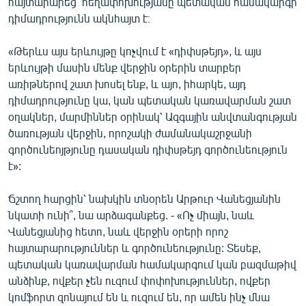
հայտարարեց՝ հեղափոխությանը պետական համակարգի
դիմադրությունն ակնհայտ է։
«Թերևս այս երևույթը կոչվում է «դիփսթեյդ», և այս
երևույթի մասին մենք վերջին օրերին տարբեր
առիթներով շատ խոսել ենք, և այո, իհարկե, այդ
դիմադրությունը կա, կան պետական կառավարման շատ
օղակներ, մարմիններ օրինակ՝ Ազգային անվտանգության
ծառության վերջին, որոշակի ժամանակաշրջանի
գործունեոյթյունը դասական դիփսթեյդ գործունեություն
է»:
Ճշտող հարցին՝ նախկին տնօրեն Արթուր Վանեցյանին
նկատի ունի՞, նա արձագանքեց. - «Ոչ միայն, նաև
Վանեցյանից հետո, նաև վերջին օրերի որոշ
հայտարարություններ և գործունեությունը: Տեսեք,
պետական կառավարման համակարգում կան բազմաթիվ
անձինք, ովքեր չեն ուզում փոփոխություններ, ովքեր
կոմֆորտ զոնայում են և ուզում են, որ ամեն ինչ մնա