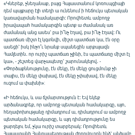
«Կներեք, չնեղանաք, բայց Հայաստանում կոռուպցիայի
English
դեմ պայքարը էլի տեղի ա ունենում ի հեճուկս պետական
Русский
կառավարման համակարգի: Որովհետև ամբողջ
իրավապահ համակարգին պետք ա ժամանակ առ
ժամանակ անց ասես՝ բա ի՞նչ էղավ, բա ի՞նչ էղավ: Ու
ՀԵՏԵՎԵՔ ՄԵԶ
պատճառ միշտ էլ կգտնվի, միշտ պատճառ կա, էն օրը
ասեցի՝ իսկ ինչո՞ւ նրանք սպանեցին արքայազն
Համլետին․ որ ուրիշ պատճառ չլինի, էս պատճառը միշտ էլ
կա», - շեշտեց վարչապետը՝ շարունակելով․ -
«Փորձաքննությունը, էն մեկը, էն մեկը ցուցմունք չի
«Ազատության» բոլոր կայքերը
տալիս, էն մեկը փախավ, էն մեկը չփախավ, էն մեկը
ուզում ա փախնի»։
«Ի հեճուկս, և սա ճշմարտություն է: Եվ եկեք
արձանագրեք, որ ամբողջ պետական համակարգը, այո,
հեղափոխությանը դիմադրում ա, դիմադրում ա ամբողջ
պետական համակարգը, և այդ դիմադրությունը ես
ջարդելու եմ, չկա ուրիշ տարբերակ: Որովհետև
Հայաստանի Հանրապետության ժողովուրդն ինձ՝ անձամբ