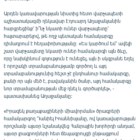
Արդեն կառավարության նիստից հետո վարչապետի
աշխատակազմի ղեկավար Էդուարդ Աղաջանյանին
հարցրեցինք՝ ի՞նչ նկատի ուներ վարչապետը՝
հայտարարելով, թե ողջ պետական համակարգը
դիմադրում է հեղափոխությանը։ «Ես կարծում եմ՝ ավելի
շատ վարչապետը նկատի ուներ համակարգի այն ձևը,
որը նախկինում գոյություն է ունեցել, այն ի սկզբանե եղել
է որոշակի տրամաբանությամբ գործող և այդ
տրամաբանությունից հեշտ չէ ընդհանուր համակարգը,
քանի որ այն մեծ է, բավականին ծանր, այդ համակարգը
նոր տրամաբանության մեջ դնել և գործարկել», -
պատասխանեց Աղաջանյանը:
«Իրազեկ քաղաքացիների միավորման» ծրագրերի
համակարգող Դանիել Իոաննիսյանը, ով կառավարության
որոշմամբ այսօր նշանակվեց Հանրային խորհրդի անդամ,
այսօր լրագրողների հետ ճեպազրույցի ընթացքում