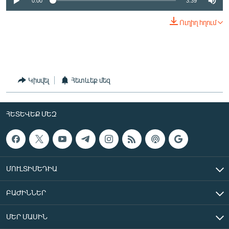
0:00
3:39
English
Ուղիղ հղում
Русский
ՀԵՏԵՎԵՔ ՄԵԶ
Կիսվել
Հետևեք մեզ
ՀԵՏԵՎԵՔ ՄԵԶ
«Ազատության» բոլոր կայքերը
ՄՈՒԼՏԻՄԵԴԻԱ
ԲԱԺԻՆՆԵՐ
ՄԵՐ ՄԱՍԻՆ