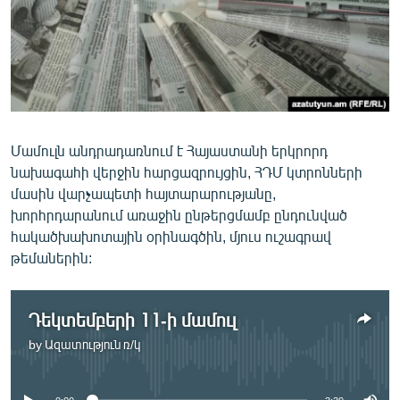
ՄԻՋԱԶԳԱՅԻՆ
ՄՇԱԿՈՒՅԹ
ՍՊՈՐՏ
ՄԵԿՆԱԲԱՆՈՒԹՅՈՒՆ
ՏՏ ԵՒ ԻՆՏԵՐՆԵՏ
Մամուլն անդրադառնում է Հայաստանի երկրորդ
նախագահի վերջին հարցազրույցին, ՀԴՄ կտրոնների
ԿՈՐՈՆԱՎԻՐՈՒՍ
մասին վարչապետի հայտարարությանը,
ԱՐԽԻՎ
խորհրդարանում առաջին ընթերցմամբ ընդունված
հակածխախոտային օրինագծին, մյուս ուշագրավ
ՏԵՍԱՆՅՈՒԹԵՐ
թեմաներին:
ԲԱՆԱՎԵՃ
ՁԳՏԵԼՈՎ ԼԱՎԱԳՈՒՅՆԻՆ
Դեկտեմբերի 11-ի մամուլ
ՓՈԴՔԱՍԹ
by
Ազատություն ռ/կ
No media source currently available
Հայերեն