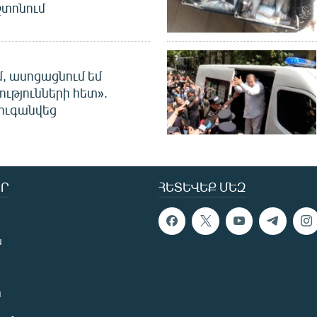
տոնում
մ, ասոցացնում եմ
ությունների հետ».
ուգանվեց
Ր
ՀԵՏԵՎԵՔ ՄԵԶ
ն
ն