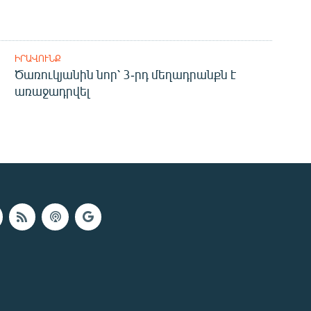
ԻՐԱՎՈՒՆՔ
Ծառուկյանին նոր՝ 3-րդ մեղադրանքն է
առաջադրվել