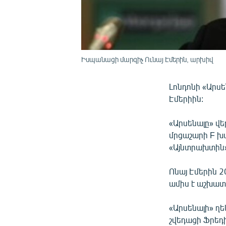
Իսպանացի մարզիչ Ունայ Էմերին, արխիվ
Լոնդոնի «Արսե
Էմերիին:
«Արսենալը» վե
մրցաշարի F խ
«Այնտրախտին»
Ոնայ Էմերին 
ամիս է աշխատե
«Արսենալի» ղ
շվեդացի Ֆրեդի