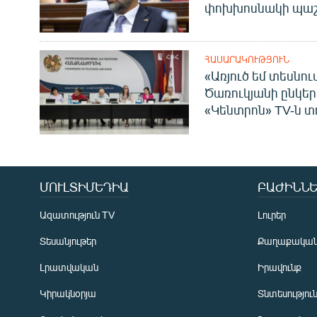
փոխխոսնակի պաշ
ՀԱՍԱՐԱԿՈՒԹՅՈՒՆ
«Առյուծ եմ տեսնու
Ծառուկյանի ընկեր
«Կենտրոն» TV-ն տ
ՄՈՒԼՏԻՄԵԴԻԱ
ԲԱԺԻՆՆԵ
Ազատություն TV
Լուրեր
Տեսանյութեր
Քաղաքակա
Լրատվական
Իրավունք
Կիրակնօրյա
Տնտեսությու