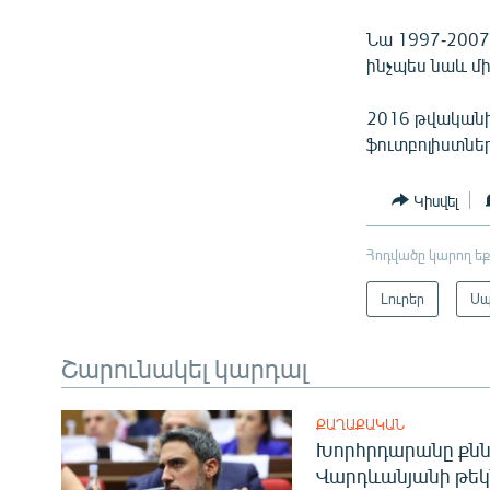
Նա 1997-2007
ինչպես նաև մի
2016 թվականի
ֆուտբոլիստնե
Կիսվել
Հոդվածը կարող եք
Լուրեր
Ս
Շարունակել կարդալ
ՔԱՂԱՔԱԿԱՆ
Խորհրդարանը քնն
Վարդևանյանի թեկ