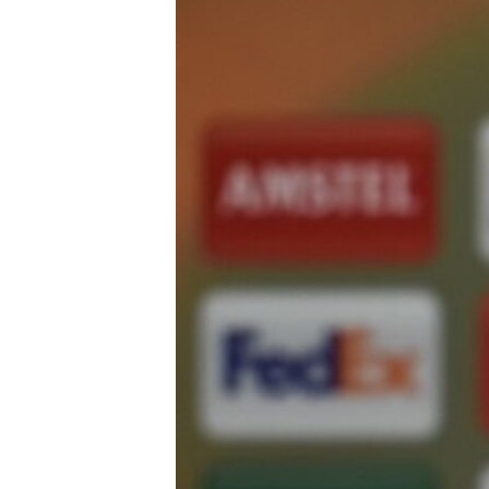
ՄԻՋԱԶԳԱՅԻՆ
ՄՇԱԿՈՒՅԹ
ՍՊՈՐՏ
ՄԵԿՆԱԲԱՆՈՒԹՅՈՒՆ
ՏՏ ԵՒ ԻՆՏԵՐՆԵՏ
ԿՈՐՈՆԱՎԻՐՈՒՍ
ԱՐԽԻՎ
ՏԵՍԱՆՅՈՒԹԵՐ
ԲԱՆԱՎԵՃ
ՁԳՏԵԼՈՎ ԼԱՎԱԳՈՒՅՆԻՆ
ՓՈԴՔԱՍԹ