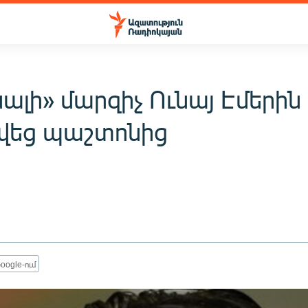
ալի» մարզիչ Ունայ Էմերին
վեց պաշտոնից
oogle-ում