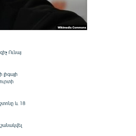
զիչ Ունայ
 լիգայի
ֆուրտի
շտոնը և 18
նշանակվել