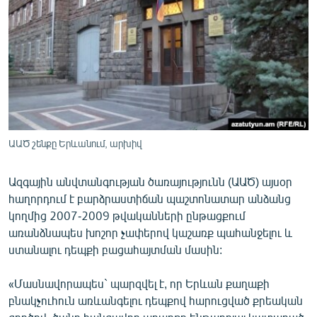
ՄԻՋԱԶԳԱՅԻՆ
ՄՇԱԿՈՒՅԹ
ՍՊՈՐՏ
ՄԵԿՆԱԲԱՆՈՒԹՅՈՒՆ
ՏՏ ԵՒ ԻՆՏԵՐՆԵՏ
ԿՈՐՈՆԱՎԻՐՈՒՍ
ԱԱԾ շենքը Երևանում, արխիվ
ԱՐԽԻՎ
Ազգային անվտանգության ծառայությունն (ԱԱԾ) այսօր
ՏԵՍԱՆՅՈՒԹԵՐ
հաղորդում է բարձրաստիճան պաշտոնատար անձանց
կողմից 2007-2009 թվականների ընթացքում
ԲԱՆԱՎԵՃ
առանձնապես խոշոր չափերով կաշառք պահանջելու և
ՁԳՏԵԼՈՎ ԼԱՎԱԳՈՒՅՆԻՆ
ստանալու դեպքի բացահայտման մասին:
ՓՈԴՔԱՍԹ
«Մասնավորապես` պարզվել է, որ Երևան քաղաքի
բնակչուհուն առևանգելու դեպքով հարուցված քրեական
Հայերեն