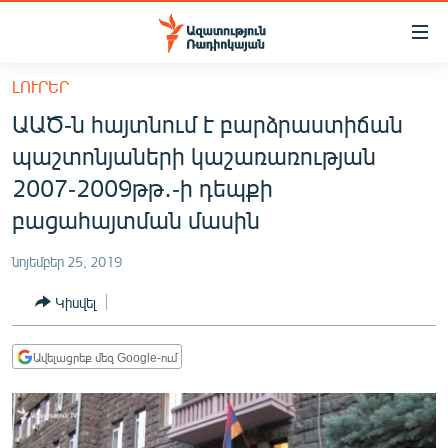
Մատչելիության
հղումներ
Անցնել
ԼՈՒՐԵՐ
հիմնական
ԱԶԱՏՈՒԹՅՈՒՆ TV
ԱԱԾ-ն հայտնում է բարձրաստիճան
բովանդակությանը
ՀԱՅԱՍՏԱՆ
Անցնել
պաշտոնյաների կաշառառության
հիմնական
ՔԱՂԱՔԱԿԱՆ
2007-2009թթ․-ի դեպքի
մենյուին
ԸՆՏՐՈՒԹՅՈՒՆՆԵՐ 2026
բացահայտման մասին
Որոնում
ԻՐԱՎՈՒՆՔ
նոյեմբեր 25, 2019
ՀԱՍԱՐԱԿՈՒԹՅՈՒՆ
Կիսվել
ՏՆՏԵՍՈՒԹՅՈՒՆ
ՂԱՐԱԲԱՂ
Ավելացրեք մեզ Google-ում
ՊԱՏԵՐԱԶՄԻ 6 ՇԱԲԱԹՆԵՐԸ
ՏԱՐԱԾԱՇՐՋԱՆ