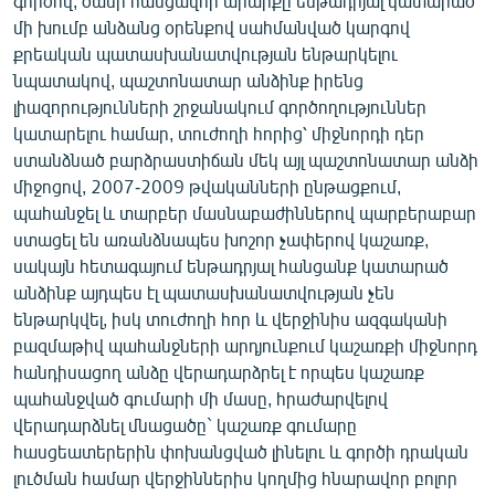
գործով, ծանր հանցավոր արարքը ենթադրյալ կատարած
English
մի խումբ անձանց օրենքով սահմանված կարգով
քրեական պատասխանատվության ենթարկելու
Русский
նպատակով, պաշտոնատար անձինք իրենց
լիազորությունների շրջանակում գործողություններ
ՀԵՏԵՎԵՔ ՄԵԶ
կատարելու համար, տուժողի հորից՝ միջնորդի դեր
ստանձնած բարձրաստիճան մեկ այլ պաշտոնատար անձի
միջոցով, 2007-2009 թվականների ընթացքում,
պահանջել և տարբեր մասնաբաժիններով պարբերաբար
ստացել են առանձնապես խոշոր չափերով կաշառք,
սակայն հետագայում ենթադրյալ հանցանք կատարած
«Ազատության» բոլոր կայքերը
անձինք այդպես էլ պատասխանատվության չեն
ենթարկվել, իսկ տուժողի հոր և վերջինիս ազգականի
բազմաթիվ պահանջների արդյունքում կաշառքի միջնորդ
հանդիսացող անձը վերադարձրել է որպես կաշառք
պահանջված գումարի մի մասը, հրաժարվելով
վերադարձնել մնացածը` կաշառք գումարը
հասցեատերերին փոխանցված լինելու և գործի դրական
լուծման համար վերջիններիս կողմից հնարավոր բոլոր