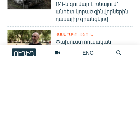
ՌԴ-ն գումար է խնայում՝
անհետ կորած զինվորներին
դասալիք գրանցելով
ՀԱՍԱՐԱԿՈՒԹՅՈՒՆ
Փախուստ ռուսական
զորամասից. ինչու է ռուսների
ՈՒՂԻՂ
ENG
հոսքը Հայաստան կրկին
ակտիվացել
ՀԱՍԱՐԱԿՈՒԹՅՈՒՆ
Որոնում
Գյումրիից Փարիզ․
հայկական անօդաչուն
ներկայացվել է միջազգային
ցուցահանդեսում
ՏԱՐԱԾԱՇՐՋԱՆ
Վաշինգտոնյան
գագաթնաժողովից մեկ